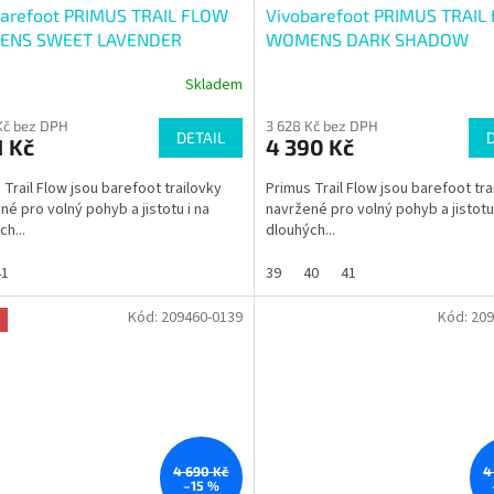
barefoot PRIMUS TRAIL FLOW
Vivobarefoot PRIMUS TRAIL
NS SWEET LAVENDER
WOMENS DARK SHADOW
Skladem
Kč bez DPH
3 628 Kč bez DPH
DETAIL
1 Kč
4 390 Kč
 Trail Flow jsou barefoot trailovky
Primus Trail Flow jsou barefoot tra
né pro volný pohyb a jistotu i na
navržené pro volný pohyb a jistotu 
ch...
dlouhých...
41
39
40
41
Kód:
209460-0139
Kód:
209
4 690 Kč
4
–15 %