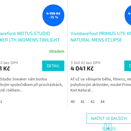
4 190 Kč
4
–15 %
barefoot MOTUS STUDIO
Vivobarefoot PRIMUS LITE K
KER LTH WOMENS TWILIGHT
NATURAL MENS ECLIPSE
E LEATHER
Skladem
Kč bez DPH
3 340 Kč bez DPH
DETAIL
1 Kč
4 041 Kč
 Studio Sneaker vám budou
Ať už se věnujete běhu, fitness, n
livým společníkem při procházkách,
pohybovým aktivitám, model Primu
tě i během...
Knit Natural...
41
40
41
42
44
NAČÍST 18 DALŠÍCH
S
1
4
15
t