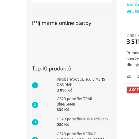
Vivo
WOME
Přijímáme online platby
2 902 
3 51
Primus
navrže
dlouhý
Top 10 produktů
40
Vivobarefoot ULTRA IV MENS
OBSIDIAN
AKCE
2 890 Kč
OS2O ponožky TRAIL
Blue/Green
330 Kč
OS2O ponožky RUN Red/Black
280 Kč
OS2O ponožky MERINO