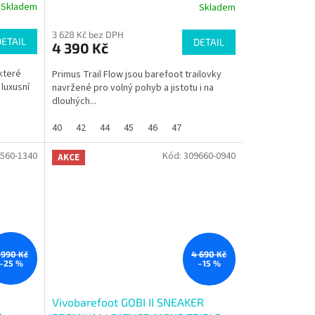
Skladem
Skladem
3 628 Kč bez DPH
DETAIL
DETAIL
4 390 Kč
 které
Primus Trail Flow jsou barefoot trailovky
 luxusní
navržené pro volný pohyb a jistotu i na
dlouhých...
40
42
44
45
46
47
560-1340
Kód:
309660-0940
AKCE
 990 Kč
4 690 Kč
–25 %
–15 %
Vivobarefoot GOBI II SNEAKER