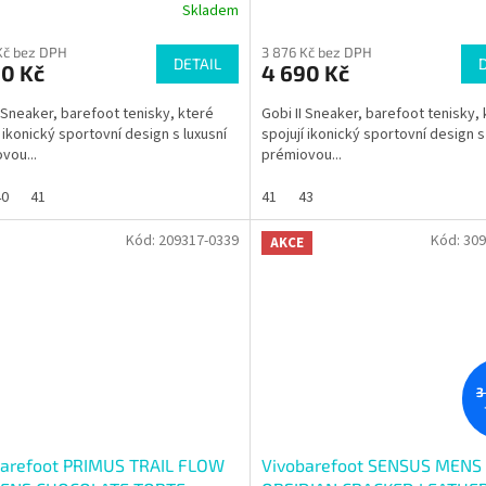
Skladem
Kč bez DPH
3 876 Kč bez DPH
DETAIL
90 Kč
4 690 Kč
I Sneaker, barefoot tenisky, které
Gobi II Sneaker, barefoot tenisky,
í ikonický sportovní design s luxusní
spojují ikonický sportovní design s
vou...
prémiovou...
40
41
41
43
Kód:
209317-0339
Kód:
309
AKCE
3
barefoot PRIMUS TRAIL FLOW
Vivobarefoot SENSUS MENS