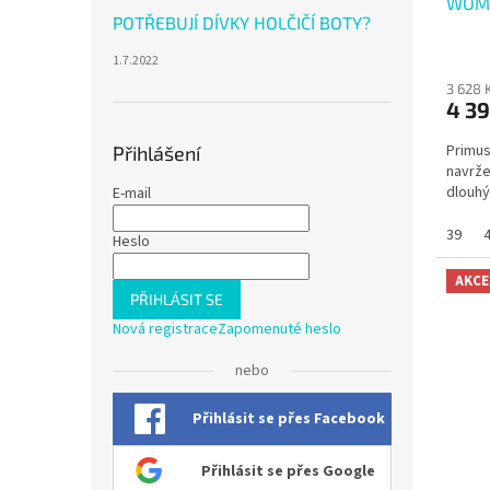
WOME
POTŘEBUJÍ DÍVKY HOLČIČÍ BOTY?
1.7.2022
3 628 
4 39
Primus
Přihlášení
navrže
dlouhý
E-mail
39
Heslo
AKCE
PŘIHLÁSIT SE
Nová registrace
Zapomenuté heslo
nebo
Přihlásit se přes Facebook
Přihlásit se přes Google