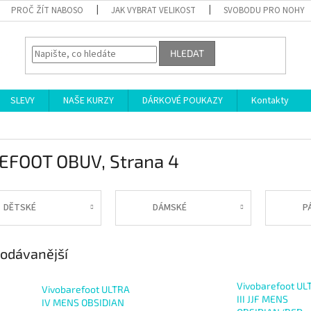
PROČ ŽÍT NABOSO
JAK VYBRAT VELIKOST
SVOBODU PRO NOHY
HLEDAT
SLEVY
NAŠE KURZY
DÁRKOVÉ POUKAZY
Kontakty
EFOOT OBUV
, Strana 4
DĚTSKÉ
DÁMSKÉ
P
odávanější
Vivobarefoot UL
Vivobarefoot ULTRA
III JJF MENS
IV MENS OBSIDIAN