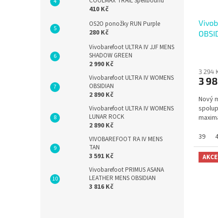
COOLMAX TRAIL Spellbound
410 Kč
Vivo
OS2O ponožky RUN Purple
280 Kč
OBSI
Vivobarefoot ULTRA IV JJF MENS
SHADOW GREEN
2 990 Kč
3 294 
Vivobarefoot ULTRA IV WOMENS
3 98
OBSIDIAN
2 890 Kč
Nový m
spolupr
Vivobarefoot ULTRA IV WOMENS
LUNAR ROCK
maxima
2 890 Kč
39
VIVOBAREFOOT RA IV MENS
TAN
3 591 Kč
AKCE
Vivobarefoot PRIMUS ASANA
LEATHER MENS OBSIDIAN
3 816 Kč