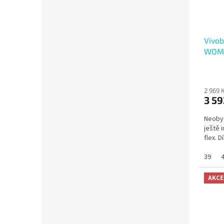
Vivo
WOME
2 969 
3 59
Neobyč
ještě 
flex. Dí
39
AKCE