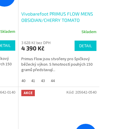
Vivobarefoot PRIMUS FLOW MENS
OBSIDIAN/CHERRY TOMATO
Skladem
Skladem
3 628 Kč bez DPH
DETAIL
DETAIL
4 390 Kč
čkový
Primus Flow jsou stvořeny pro špičkový
ých 150
běžecký výkon. S hmotností pouhých 150
gramů představují...
40
41
43
44
642-0140
Kód:
205642-0540
AKCE