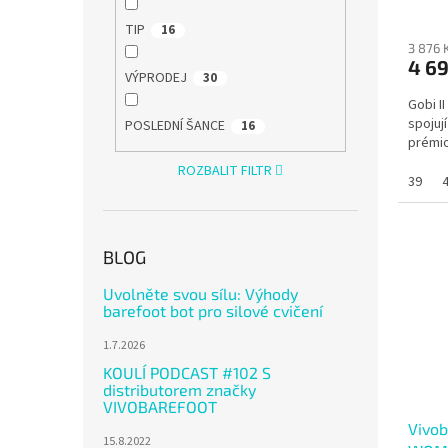
TIP
16
3 876 
4 6
VÝPRODEJ
30
Gobi I
spojuj
POSLEDNÍ ŠANCE
16
prémio
ROZBALIT FILTR
39
BLOG
Uvolněte svou sílu: Výhody
barefoot bot pro silové cvičení
1.7.2026
KOULÍ PODCAST #102 S
distributorem značky
VIVOBAREFOOT
Vivo
15.8.2022