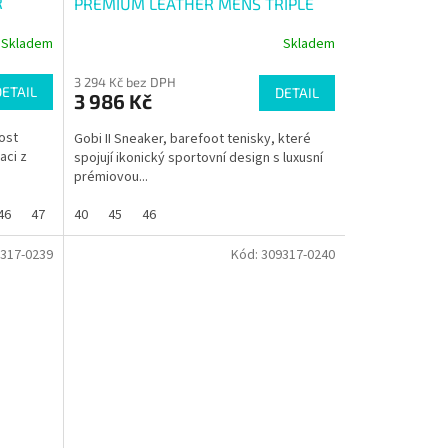
R
PREMIUM LEATHER MENS TRIPLE
OBSIDIAN
Skladem
Skladem
3 294 Kč bez DPH
DETAIL
DETAIL
3 986 Kč
ost
Gobi II Sneaker, barefoot tenisky, které
aci z
spojují ikonický sportovní design s luxusní
prémiovou...
46
47
40
45
46
317-0239
Kód:
309317-0240