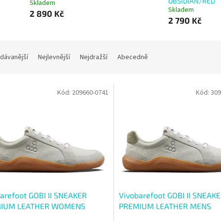
OBSIDIAN/RED
Skladem
Skladem
2 890 Kč
2 790 Kč
dávanější
Nejlevnější
Nejdražší
Abecedně
Kód:
209660-0741
Kód:
309
arefoot GOBI II SNEAKER
Vivobarefoot GOBI II SNEAK
IUM LEATHER WOMENS
PREMIUM LEATHER MENS
Y GREEN
LIMESTONE DUSTY GREEN