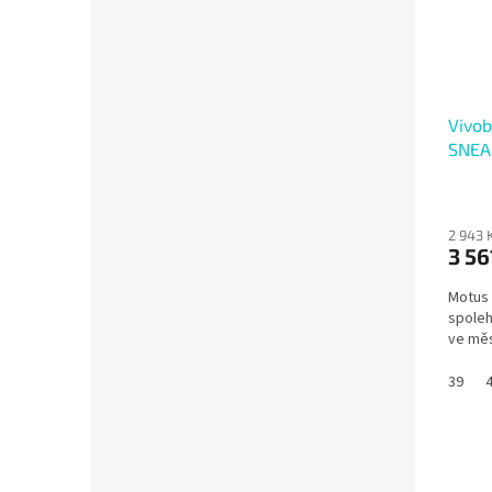
Vivo
SNEA
MAUV
2 943 
3 56
Motus
spoleh
ve měs
39