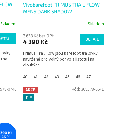
 FLOW
Vivobarefoot PRIMUS TRAIL FLOW
MENS DARK SHADOW
Skladem
Skladem
3 628 Kč bez DPH
DETAIL
DETAIL
4 390 Kč
ilovky
Primus Trail Flow jsou barefoot trailovky
i na
navržené pro volný pohyb a jistotu i na
dlouhých...
40
41
42
43
45
46
47
578-0740
Kód:
309578-0641
AKCE
TIP
 390 Kč
–25 %