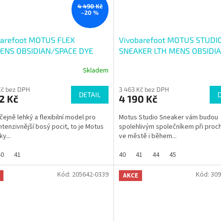
4 490 Kč
–20 %
barefoot MOTUS FLEX
Vivobarefoot MOTUS STUDI
NS OBSIDIAN/SPACE DYE
SNEAKER LTH MENS OBSIDI
Skladem
Kč bez DPH
3 463 Kč bez DPH
DETAIL
2 Kč
4 190 Kč
ejně lehký a flexibilní model pro
Motus Studio Sneaker vám budou
intenzivnější bosý pocit, to je Motus
spolehlivým společníkem při proc
ky...
ve městě i během...
40
41
40
41
44
45
Kód:
205642-0339
Kód:
309
AKCE