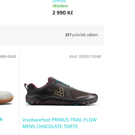
GREEN
Skladem
2 990 Kč
257
položek celkem
660-0643
Kód:
309317-0340
ER
Vivobarefoot PRIMUS TRAIL FLOW
MENS CHOCOLATE TORTE