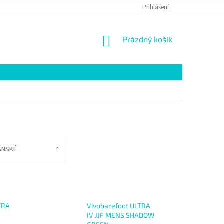
KŮŽE PITTARDS
VÝMĚNA A VRÁCENÍ
Přihlášení
OBCHODNÍ PODMÍNKY
NÁKUPNÍ
Prázdný košík
KOŠÍK
ÁNSKÉ
TRA
Vivobarefoot ULTRA
IV JJF MENS SHADOW