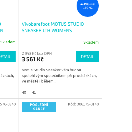
4 190 Kč
–15 %
O
Vivobarefoot MOTUS STUDIO
AN
SNEAKER LTH WOMENS
OBSIDIAN/WHITE
Skladem
Skladem
2 943 Kč bez DPH
DETAIL
DETAIL
3 561 Kč
Motus Studio Sneaker vám budou
házkách,
spolehlivým společníkem při procházkách,
ve městě i během...
40
41
576-0340
Kód:
306175-0140
POSLEDNÍ
ŠANCE