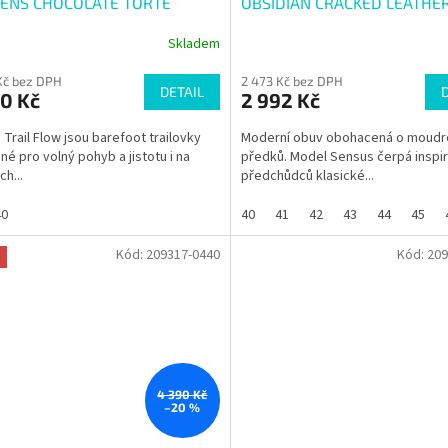
NS CHOCOLATE TORTE
OBSIDIAN CRACKED LEATHE
Skladem
Kč bez DPH
2 473 Kč bez DPH
DETAIL
0 Kč
2 992 Kč
 Trail Flow jsou barefoot trailovky
Moderní obuv obohacená o moudr
né pro volný pohyb a jistotu i na
předků. Model Sensus čerpá inspir
ch...
předchůdců klasické...
40
40
41
42
43
44
45
Kód:
209317-0440
Kód:
209
4 390 Kč
–20 %