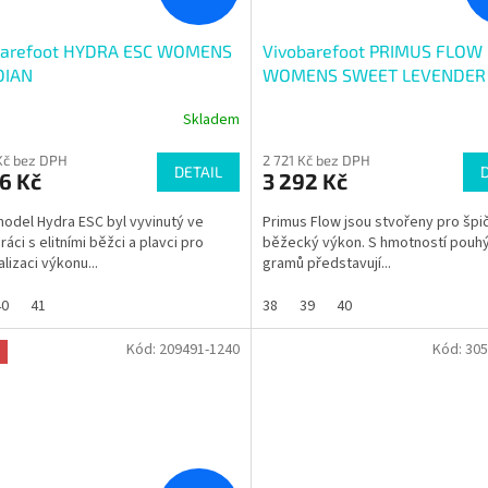
barefoot HYDRA ESC WOMENS
Vivobarefoot PRIMUS FLOW
DIAN
WOMENS SWEET LEVENDER
Skladem
Kč bez DPH
2 721 Kč bez DPH
DETAIL
6 Kč
3 292 Kč
odel Hydra ESC byl vyvinutý ve
Primus Flow jsou stvořeny pro špi
áci s elitními běžci a plavci pro
běžecký výkon. S hmotností pouh
lizaci výkonu...
gramů představují...
40
41
38
39
40
Kód:
209491-1240
Kód:
305