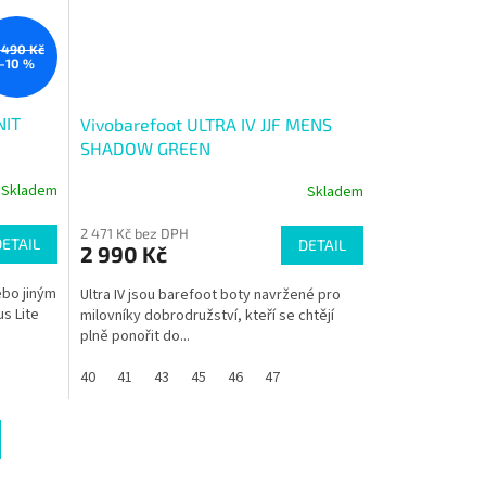
 490 Kč
–10 %
NIT
Vivobarefoot ULTRA IV JJF MENS
SHADOW GREEN
Skladem
Skladem
Průměrné
hodnocení
2 471 Kč bez DPH
produktu
DETAIL
DETAIL
2 990 Kč
je
5,0
ebo jiným
Ultra IV jsou barefoot boty navržené pro
z
s Lite
milovníky dobrodružství, kteří se chtějí
5
plně ponořit do...
hvězdiček.
40
41
43
45
46
47