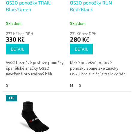
d
OS2O ponožky TRAIL
OS2O ponožky RUN
u
Blue/Green
Red/Black
k
t
Skladem
Skladem
ů
273 Kč bez DPH
231 Kč bez DPH
330 Kč
280 Kč
DETAIL
DETAIL
Vyšší bezešvé prstové ponožky
Nízké bezešvé prstové
španělské značky OS2O
ponožky španělské značky
navržené pro trailový běh.
OS2O pro silniční a trailový běh.
S
M
S
TIP