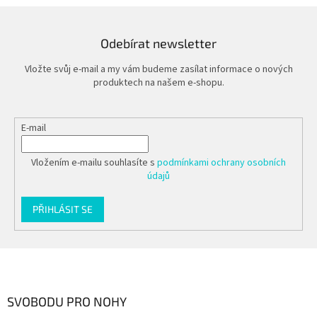
í
p
r
v
Odebírat newsletter
k
y
Vložte svůj e-mail a my vám budeme zasílat informace o nových
v
produktech na našem e-shopu.
ý
p
i
E-mail
s
u
Vložením e-mailu souhlasíte s
podmínkami ochrany osobních
údajů
PŘIHLÁSIT SE
Z
á
p
a
SVOBODU PRO NOHY
t