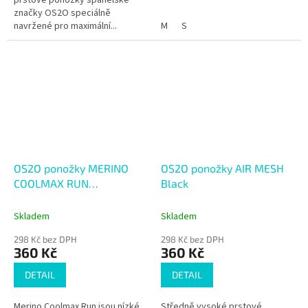
značky OS2O speciálně
navržené pro maximální...
M
S
OS2O ponožky MERINO
OS2O ponožky AIR MESH
COOLMAX RUN
Black
Spellbound
Skladem
Skladem
298 Kč bez DPH
298 Kč bez DPH
360 Kč
360 Kč
DETAIL
DETAIL
Merino Coolmax Run jsou nízké
Středně vysoké prstové