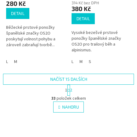
280 Kč
314 Kč bez DPH
je
380 Kč
4,0
DETAIL
z
DETAIL
5
Běžecké prstové ponožky
hvězdiček.
Vysoké bezešvé prstové
španělské značky OS2O
ponožky španělské značky
poskytují volnost pohybu a
OS2O pro trailový běh a
zároveň zabraňují tvorbě...
alpinismus.
L
M
L
M
S
NAČÍST 15 DALŠÍCH
S
1
2
t
O
r
33
položek celkem
v
á
l
NAHORU
n
á
k
d
o
v
a
á
c
n
í