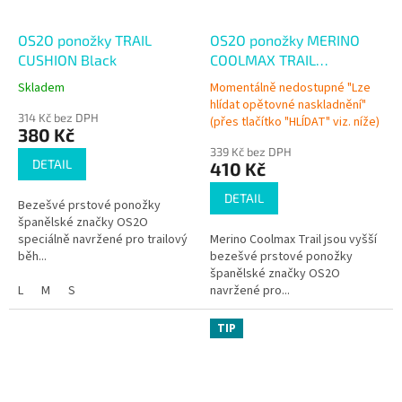
OS2O ponožky TRAIL
OS2O ponožky MERINO
CUSHION Black
COOLMAX TRAIL
Spellbound
Skladem
Momentálně nedostupné "Lze
Průměrné
hlídat opětovné naskladnění"
hodnocení
Průměrné
314 Kč bez DPH
(přes tlačítko "HLÍDAT" viz. níže)
produktu
hodnocení
380 Kč
je
produktu
339 Kč bez DPH
5,0
je
DETAIL
410 Kč
z
5,0
5
z
DETAIL
Bezešvé prstové ponožky
hvězdiček.
5
španělské značky OS2O
hvězdiček.
speciálně navržené pro trailový
Merino Coolmax Trail jsou vyšší
běh...
bezešvé prstové ponožky
španělské značky OS2O
L
M
S
navržené pro...
TIP