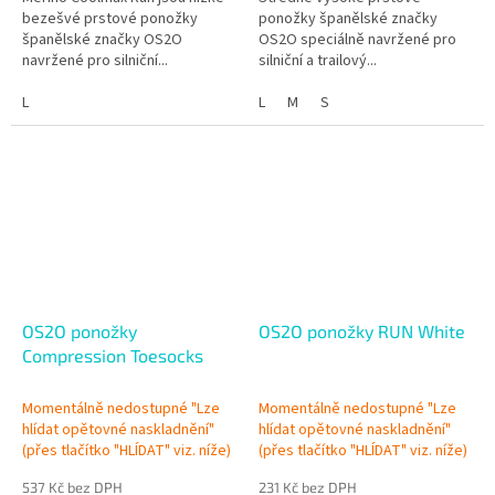
bezešvé prstové ponožky
ponožky španělské značky
španělské značky OS2O
OS2O speciálně navržené pro
navržené pro silniční...
silniční a trailový...
L
L
M
S
OS2O ponožky
OS2O ponožky RUN White
Compression Toesocks
Momentálně nedostupné "Lze
Momentálně nedostupné "Lze
hlídat opětovné naskladnění"
hlídat opětovné naskladnění"
(přes tlačítko "HLÍDAT" viz. níže)
(přes tlačítko "HLÍDAT" viz. níže)
537 Kč bez DPH
231 Kč bez DPH