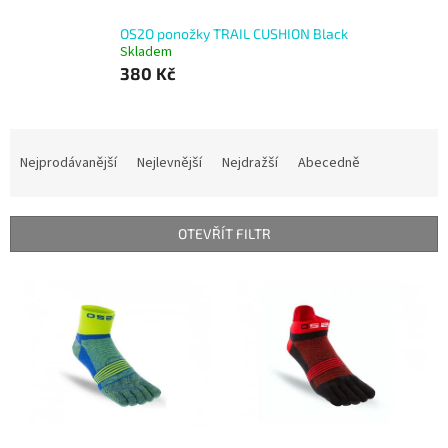
OS2O ponožky TRAIL CUSHION Black
Skladem
380 Kč
Ř
a
Nejprodávanější
Nejlevnější
Nejdražší
Abecedně
z
e
n
OTEVŘÍT FILTR
í
p
V
r
ý
o
p
d
i
u
s
k
p
t
r
ů
o