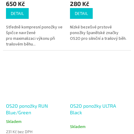
650 Kč
280 Kč
DETAIL
DETAIL
Středně kompresní ponožky ve
Nízké bezešvé prstové
špičce navržené
ponožky španělské značky
pro maximalizaci výkonu při
OS2O pro silniční a trailový běh.
trailovém běhu...
OS2O ponožky RUN
OS2O ponožky ULTRA
Blue/Green
Black
Skladem
Průměrné
Skladem
hodnocení
231 Kč bez DPH
produktu