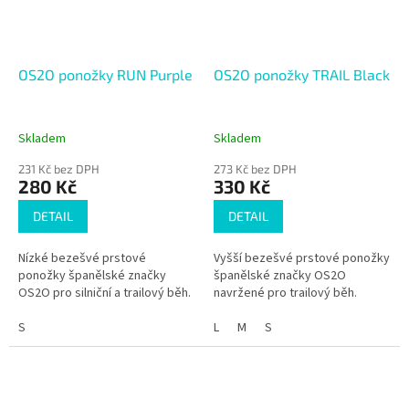
OS2O ponožky RUN Purple
OS2O ponožky TRAIL Black
Skladem
Skladem
231 Kč bez DPH
273 Kč bez DPH
280 Kč
330 Kč
DETAIL
DETAIL
Nízké bezešvé prstové
Vyšší bezešvé prstové ponožky
ponožky španělské značky
španělské značky OS2O
OS2O pro silniční a trailový běh.
navržené pro trailový běh.
S
L
M
S