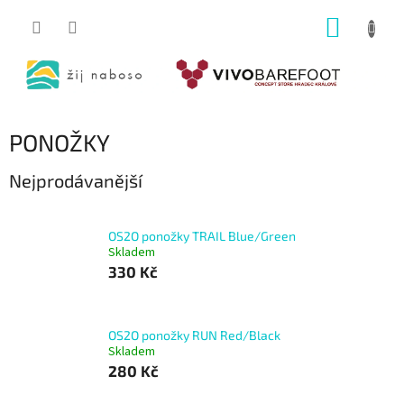
Přejít
NÁKUP
na
obsah
KOŠÍK
PONOŽKY
Nejprodávanější
OS2O ponožky TRAIL Blue/Green
Skladem
330 Kč
OS2O ponožky RUN Red/Black
Skladem
280 Kč