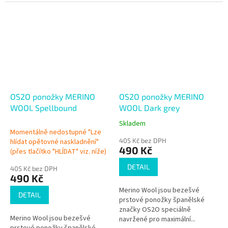
OS2O ponožky MERINO
OS2O ponožky MERINO
WOOL Spellbound
WOOL Dark grey
Skladem
Průměrné
Momentálně nedostupné "Lze
hodnocení
405 Kč bez DPH
hlídat opětovné naskladnění"
produktu
490 Kč
(přes tlačítko "HLÍDAT" viz. níže)
je
5,0
DETAIL
405 Kč bez DPH
z
490 Kč
5
Merino Wool jsou bezešvé
hvězdiček.
DETAIL
prstové ponožky španělské
značky OS2O speciálně
Merino Wool jsou bezešvé
navržené pro maximální...
prstové ponožky španělské