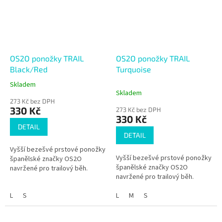
OS2O ponožky TRAIL
OS2O ponožky TRAIL
Black/Red
Turquoise
Skladem
Průměrné
Skladem
hodnocení
273 Kč bez DPH
produktu
330 Kč
273 Kč bez DPH
je
330 Kč
5,0
DETAIL
z
DETAIL
5
Vyšší bezešvé prstové ponožky
hvězdiček.
Vyšší bezešvé prstové ponožky
španělské značky OS2O
španělské značky OS2O
navržené pro trailový běh.
navržené pro trailový běh.
L
S
L
M
S