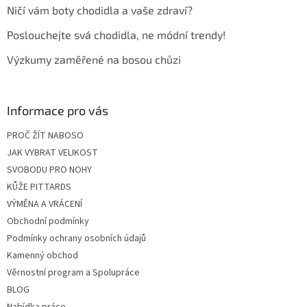
Ničí vám boty chodidla a vaše zdraví?
í
Poslouchejte svá chodidla, ne módní trendy!
Výzkumy zaměřené na bosou chůzi
Informace pro vás
PROČ ŽÍT NABOSO
JAK VYBRAT VELIKOST
SVOBODU PRO NOHY
KŮŽE PITTARDS
VÝMĚNA A VRÁCENÍ
Obchodní podmínky
Podmínky ochrany osobních údajů
Kamenný obchod
Věrnostní program a Spolupráce
BLOG
Nabídka práce