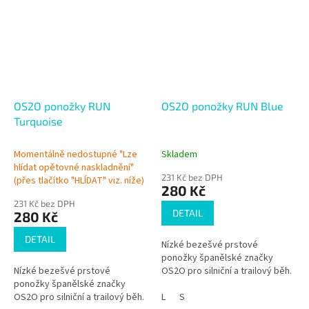
OS2O ponožky RUN
OS2O ponožky RUN Blue
Turquoise
Momentálně nedostupné "Lze
Skladem
hlídat opětovné naskladnění"
231 Kč bez DPH
(přes tlačítko "HLÍDAT" viz. níže)
280 Kč
231 Kč bez DPH
DETAIL
280 Kč
DETAIL
Nízké bezešvé prstové
ponožky španělské značky
Nízké bezešvé prstové
OS2O pro silniční a trailový běh.
ponožky španělské značky
OS2O pro silniční a trailový běh.
L
S