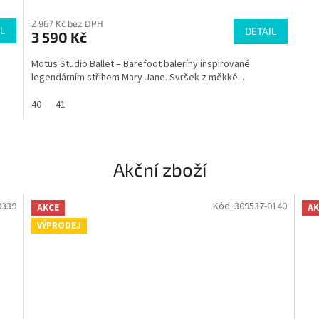
2 967 Kč bez DPH
L
DETAIL
3 590 Kč
Motus Studio Ballet – Barefoot baleríny inspirované
legendárním střihem Mary Jane. Svršek z měkké...
40
41
Akční zboží
0339
Kód:
309537-0140
AKCE
AK
VÝPRODEJ