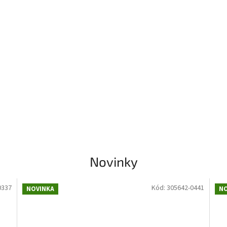
Novinky
0337
Kód:
305642-0441
NOVINKA
NO