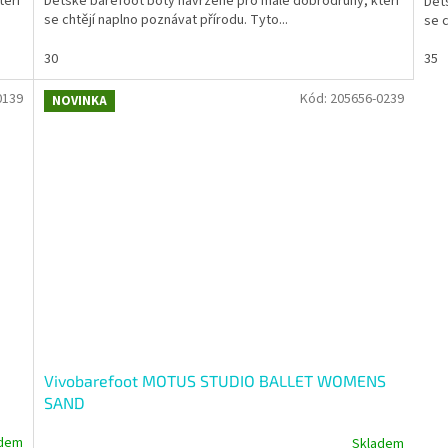
teří
Dětské barefoot boty navržené pro malé dobrodruhy, kteří
Dět
se chtějí naplno poznávat přírodu. Tyto...
se c
30
35
0139
Kód:
205656-0239
NOVINKA
Vivobarefoot MOTUS STUDIO BALLET WOMENS
SAND
adem
Skladem