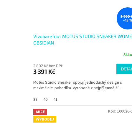
3 990 
–15 
Vivobarefoot MOTUS STUDIO SNEAKER WOM
OBSIDIAN
Skl
Průměrné
hodnocení
2 802 Kč bez DPH
produktu
DETAI
3 391 Kč
je
4,0
Motus Studio Sneaker spojují jednoduchý design s
z
maximálním pohodlím. Vyrobené z nejpříjemnější...
5
hvězdiček.
38
40
41
Kód:
100020-
AKCE
VÝPRODEJ