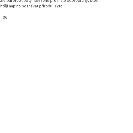
ské barefoot boty navržené pro malé dobrodruhy, kteří
htějí naplno poznávat přírodu. Tyto...
36