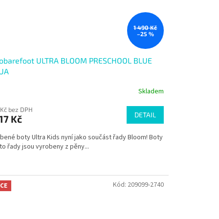
1 490 Kč
–25 %
vobarefoot ULTRA BLOOM PRESCHOOL BLUE
UA
Skladem
 Kč bez DPH
DETAIL
117 Kč
bené boty Ultra Kids nyní jako součást řady Bloom! Boty
to řady jsou vyrobeny z pěny...
Kód:
209099-2740
CE