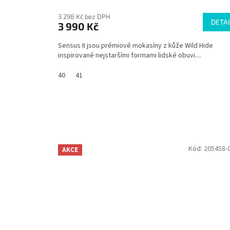
3 298 Kč bez DPH
DETAI
3 990 Kč
Sensus II jsou prémiové mokasíny z kůže Wild Hide
inspirované nejstaršími formami lidské obuvi....
40
41
Kód:
205458-
AKCE