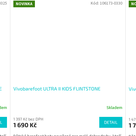
0325
Kód:
106173-0330
NOVINKA
NO
E
Vivobarefoot ULTRA II KIDS FLINTSTONE
Viv
adem
Skladem
1 397 Kč bez DPH
1 4
L
DETAIL
1 690 Kč
1 