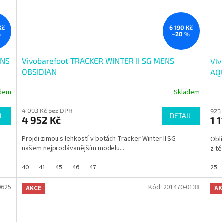
Kč
6 190 Kč
%
–20 %
ENS
Vivobarefoot TRACKER WINTER II SG MENS
Vi
OBSIDIAN
AQ
adem
Skladem
Průměrné
hodnocení
4 093 Kč bez DPH
923
produktu
L
DETAIL
4 952 Kč
1 
je
4,2
Projdi zimou s lehkostí v botách Tracker Winter II SG –
Oblí
z
našem nejprodávanějším modelu...
z té
5
hvězdiček.
40
41
45
46
47
25
0625
Kód:
201470-0138
AKCE
AK