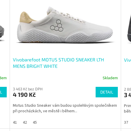
Vivobarefoot MOTUS STUDIO SNEAKER LTH
Vi
MENS BRIGHT WHITE
adem
Skladem
3 463 Kč bez DPH
2 8
L
DETAIL
4 190 Kč
3 
Motus Studio Sneaker vám budou spolehlivým společníkem
Prim
při procházkách, ve městě i během...
běh,
41
42
45
37