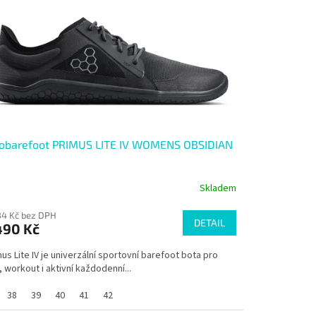
vobarefoot PRIMUS LITE IV WOMENS OBSIDIAN
Skladem
84 Kč bez DPH
DETAIL
490 Kč
us Lite IV je univerzální sportovní barefoot bota pro
 workout i aktivní každodenní...
38
39
40
41
42