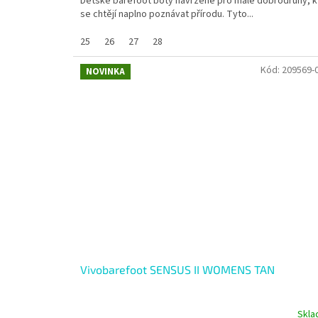
Dětské barefoot boty navržené pro malé dobrodruhy, k
se chtějí naplno poznávat přírodu. Tyto...
25
26
27
28
Kód:
209569-
NOVINKA
Vivobarefoot SENSUS II WOMENS TAN
Skl