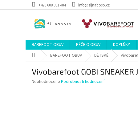
Přejít
+420 608 881 484
info@zijnaboso.cz
na
obsah
BAREFOOT OBUV
PÉČE O OBUV
DOPLŇKY
Domů
BAREFOOT OBUV
DĚTSKÉ
Vivobare
Vivobarefoot GOBI SNEAKER
Průměrné
Neohodnoceno
Podrobnosti hodnocení
hodnocení
produktu
je
0,0
z
5
hvězdiček.