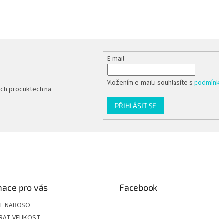
E-mail
Vložením e-mailu souhlasíte s
podmínk
ých produktech na
PŘIHLÁSIT SE
mace pro vás
Facebook
ÍT NABOSO
RAT VELIKOST