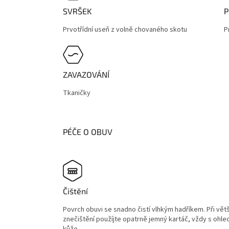
SVRŠEK
P
Prvotřídní useň z volně chovaného skotu
P
ZAVAZOVÁNÍ
Tkaničky
PÉČE O OBUV
Čištění
Povrch obuvi se snadno čistí vlhkým hadříkem. Při vět
znečištění použíjte opatrně jemný kartáč, vždy s ohl
kůže.