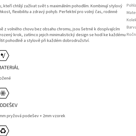
Pohla
 kteří chtějí zažívat svět s maximálním pohodlím. Kombinují stylový
ost, flexibilitu a zdravý pohyb. Perfektní pro volný čas, rodinné
Mater
Kole
Barv
ně z volného chovu bez obsahu chromu, jsou šetrné k dospívajícím
Ročn
rozený krok, zatímco jejich minimalistický design se hodí ke každému
ítit pohodlně a stylově při každém dobrodružství.
ATERIÁL
ožené
ODEŠEV
mm pryžová podešev + 2mm vzorek