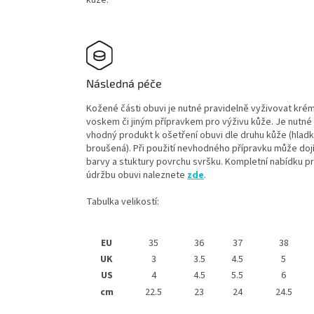
Následná péče
Kožené části obuvi je nutné pravidelně vyživovat kré
voskem či jiným přípravkem pro výživu kůže. Je nutné 
vhodný produkt k ošetření obuvi dle druhu kůže (hladk
broušená). Při použití nevhodného přípravku může doj
barvy a stuktury povrchu svršku. Kompletní nabídku p
údržbu obuvi naleznete
zde
.
Tabulka velikostí:
EU
35
36
37
38
UK
3
3.5
4.5
5
US
4
4.5
5.5
6
cm
22.5
23
24
24.5