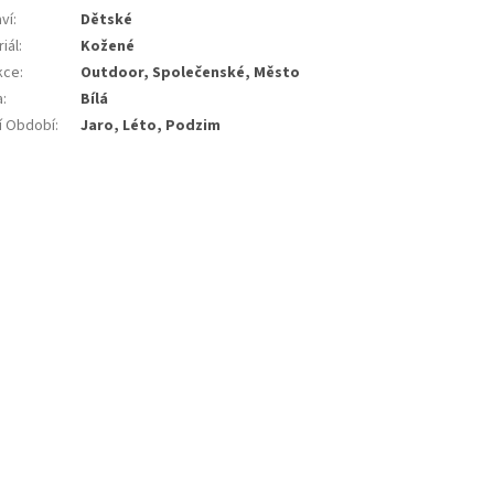
ví
:
Dětské
iál
:
Kožené
kce
:
Outdoor, Společenské, Město
a
:
Bílá
í Období
:
Jaro, Léto, Podzim