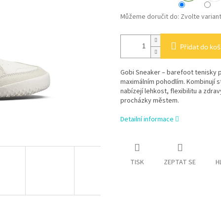
Můžeme doručit do:
Zvolte varian
Přidat do koš
Gobi Sneaker – barefoot tenisky pr
maximálním pohodlím. Kombinují s
nabízejí lehkost, flexibilitu a zdr
procházky městem.
Detailní informace
TISK
ZEPTAT SE
H