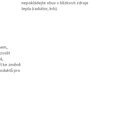
nepokládejte obuv v blízkosti zdroje
tepla (radiátor, krb).
mem,
zvolit
á,
ít ke změně
roduktů pro