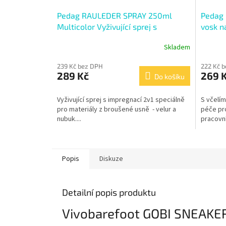
Pedag RAULEDER SPRAY 250ml
Pedag 
Multicolor Vyživující sprej s
vosk n
impregnací
Skladem
239 Kč bez DPH
222 Kč 
289 Kč
269 
Do košíku
Vyživující sprej s impregnací 2v1 speciálně
S včelím
pro materiály z broušené usně - velur a
péče pr
nubuk....
pracovní
Popis
Diskuze
Detailní popis produktu
Vivobarefoot GOBI SNEAKE