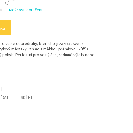
tu
Možnosti doručení
íku
o velké dobrodruhy, kteří chtějí zažívat svět s
tylový městský vzhled s měkkou prémiovou kůží a
avý pohyb. Perfektní pro volný čas, rodinné výlety nebo
LÍDAT
SDÍLET