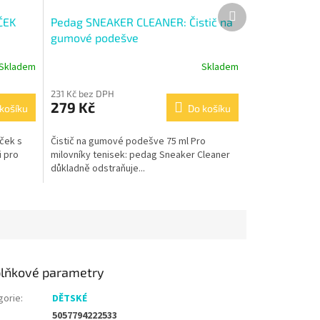
Další
ČEK
Pedag SNEAKER CLEANER: Čistič na
produkt
gumové podešve
Skladem
Skladem
231 Kč bez DPH
279 Kč
košíku
Do košíku
ček s
Čistič na gumové podešve 75 ml Pro
i pro
milovníky tenisek: pedag Sneaker Cleaner
důkladně odstraňuje...
lňkové parametry
gorie
:
DĚTSKÉ
5057794222533