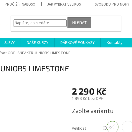
PROČ ŽÍT NABOSO
JAK VYBRAT VELIKOST
SVOBODU PRO NOHY
HLEDAT
SLEVY
NAŠE KURZY
DÁRKOVÉ POUKAZY
Kontakty
foot GOBI SNEAKER JUNIORS LIMESTONE
 JUNIORS LIMESTONE
2 290 Kč
1 893 Kč bez DPH
Měrná
Zvolte variantu
cena:
Velikost