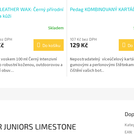
LEATHER WAX: Černý přírodní
Pedag KOMBINOVANÝ KARTÁ
a kůži
Skladem
bez DPH
107 Kč bez DPH
Kč
129 Kč
Do košíku
Do 
 voskem 100 ml Černý Intenzivní
Nepostradatelný víceúčelový kartá
o robustní koženou, outdoorovou a
gumovými a perlonovými štětinkam
 obuv....
čištění vašich bot...
Dop
R JUNIORS LIMESTONE
Kate
EAN
: