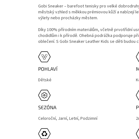
Gobi Sneaker – barefoot tenisky pro velké dobrodruhy,
městský vzhled s měkkou prémiovou kůží a nabízejí lehk
výlety nebo procházky městem.
Díky 100% přírodním materiálům, včetně prvotřídní us
chodidlům i k přírodě. Ohebná podrážka podporuje při
oblečení. S Gobi Sneaker Leather Kids se děti budou c
POHLAVÍ
M
Dětské
K
SEZÓNA
P
Celoroční, Jarní, Letní, Podzimní
2