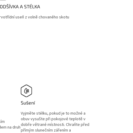
ODŠÍVKA A STÉLKA
rvotřídní useň z volně chovaného skotu
Sušení
Vyjměte stélku, pokud je to možné a
obuv vysušte při pokojové teplotě v
ším
dobře větrané místnosti. Chraňte před
edem na druh
přímým slunečním zářením a