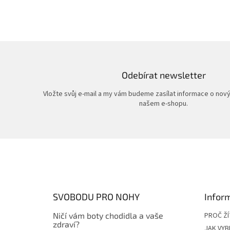
Odebírat newsletter
Vložte svůj e-mail a my vám budeme zasílat informace o nov
našem e-shopu.
Z
á
p
a
t
SVOBODU PRO NOHY
Infor
í
Ničí vám boty chodidla a vaše
PROČ Ž
zdraví?
JAK VYB