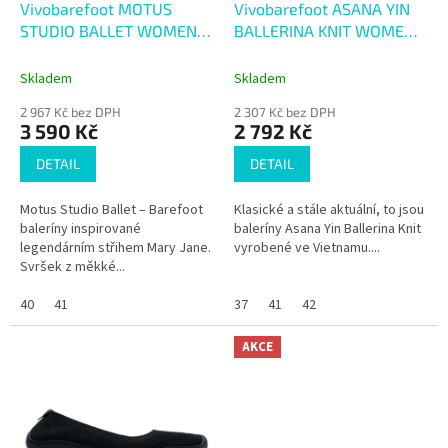
d
Vivobarefoot MOTUS
Vivobarefoot ASANA YIN
u
STUDIO BALLET WOMENS
BALLERINA KNIT WOMENS
k
SAND
LIMESTONE
t
Skladem
Skladem
ů
2 967 Kč bez DPH
2 307 Kč bez DPH
3 590 Kč
2 792 Kč
DETAIL
DETAIL
Motus Studio Ballet – Barefoot
Klasické a stále aktuální, to jsou
baleríny inspirované
baleríny Asana Yin Ballerina Knit
legendárním střihem Mary Jane.
vyrobené ve Vietnamu....
Svršek z měkké...
40
41
37
41
42
AKCE