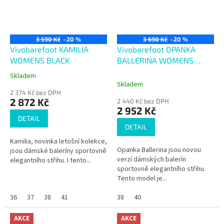
3 590 Kč
–20 %
3 690 Kč
–20 %
Vivobarefoot KAMILIA
Vivobarefoot OPANKA
WOMENS BLACK
BALLERINA WOMENS
LIMESTONE
Skladem
Průměrné
Skladem
hodnocení
2 374 Kč bez DPH
produktu
2 872 Kč
2 440 Kč bez DPH
je
2 952 Kč
4,1
DETAIL
z
DETAIL
5
Kamilia, novinka letošní kolekce,
hvězdiček.
Opanka Ballerina jsou novou
jsou dámské baleríny sportovně
verzí dámských balerín
elegantního střihu. I tento...
sportovně elegantního střihu.
Tento model je...
36
37
38
41
38
40
AKCE
AKCE