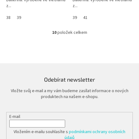
Ballerina. Vyrobené ve Vietnamu
Ballerina. Vyrobené ve Vietnamu
z...
z...
38
39
39
41
10
položek celkem
O
v
l
á
d
a
c
í
Odebírat newsletter
p
r
Vložte svůj e-mail a my vám budeme zasílat informace o nových
v
produktech na našem e-shopu.
k
y
v
E-mail
ý
p
i
Vložením e-mailu souhlasíte s
podmínkami ochrany osobních
s
údajů