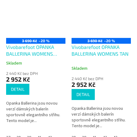
3 690 Kč
–20 %
3 690 Kč
–20 %
Vivobarefoot OPANKA
Vivobarefoot OPANKA
BALLERINA WOMENS
BALLERINA WOMENS TAN
OBSIDIAN
Skladem
Průměrné
Skladem
hodnocení
2 440 Kč bez DPH
produktu
2 952 Kč
2 440 Kč bez DPH
je
2 952 Kč
4,0
DETAIL
z
DETAIL
5
Opanka Ballerina jsou novou
hvězdiček.
Opanka Ballerina jsou novou
verzí dámských balerín
verzí dámských balerín
sportovně elegantního střihu.
sportovně elegantního střihu.
Tento model je...
Tento model je...