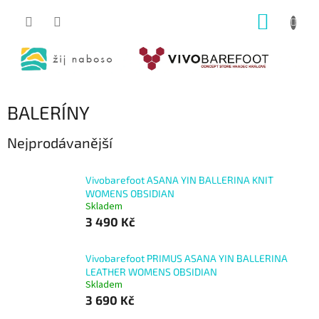
Přejít
NÁKUP
na
obsah
KOŠÍK
BALERÍNY
Nejprodávanější
Vivobarefoot ASANA YIN BALLERINA KNIT
WOMENS OBSIDIAN
Skladem
3 490 Kč
Vivobarefoot PRIMUS ASANA YIN BALLERINA
LEATHER WOMENS OBSIDIAN
Skladem
3 690 Kč