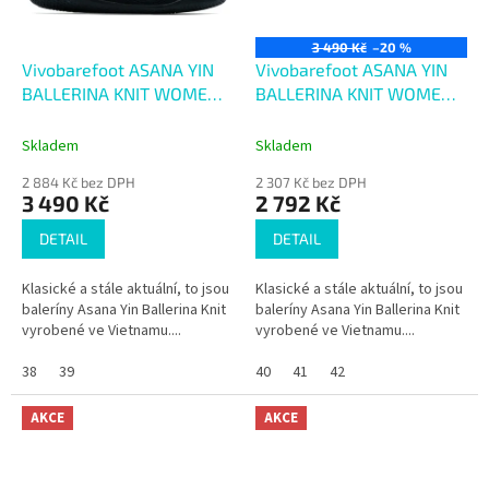
3 490 Kč
–20 %
Vivobarefoot ASANA YIN
Vivobarefoot ASANA YIN
BALLERINA KNIT WOMENS
BALLERINA KNIT WOMENS
OBSIDIAN
PEACH MELBA
Skladem
Skladem
2 884 Kč bez DPH
2 307 Kč bez DPH
3 490 Kč
2 792 Kč
DETAIL
DETAIL
Klasické a stále aktuální, to jsou
Klasické a stále aktuální, to jsou
baleríny Asana Yin Ballerina Knit
baleríny Asana Yin Ballerina Knit
vyrobené ve Vietnamu....
vyrobené ve Vietnamu....
38
39
40
41
42
AKCE
AKCE