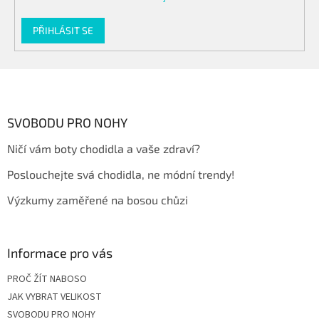
u
PŘIHLÁSIT SE
Z
á
p
a
SVOBODU PRO NOHY
t
Ničí vám boty chodidla a vaše zdraví?
í
Poslouchejte svá chodidla, ne módní trendy!
Výzkumy zaměřené na bosou chůzi
Informace pro vás
PROČ ŽÍT NABOSO
JAK VYBRAT VELIKOST
SVOBODU PRO NOHY