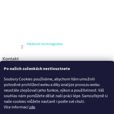
Sledovat na Instagramu
Kontakt
Po našich sušenkách neztloustnete
info
@
zijnaboso.cz
+420 608 881 484
Soubory Cookies používáme, abychom Vám umožnili
Vivobarefoot Hradec Králové
pohodlné prohlížení webu a díky analýze provozu webu
neustále zlepšovali jeho funkce, výkon a použitelnost. Váš
vivobarefoot_hk
souhlas nám pomůžete dělat naši práci lépe. Samozřejmě si
naše cookies můžete nastavit i podle své chuti.
Více informací
zde
.