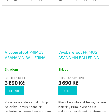
37
38
39
41
42
38
39
41
42
43
Vivobarefoot PRIMUS
Vivobarefoot PRIMUS
ASANA YIN BALLERINA
ASANA YIN BALLERINA
LEATHER WOMENS
LEATHER WOMENS TAN
OBSIDIAN
Skladem
Skladem
3 050 Kč bez DPH
3 050 Kč bez DPH
3 690 Kč
3 690 Kč
DETAIL
DETAIL
Klasické a stále aktuální, to jsou
Klasické a stále aktuální, to jsou
baleríny Primus Asana Yin
baleríny Primus Asana Yin