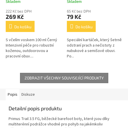
Skladem
Skladem
222 Kč bez DPH
65 Kč bez DPH
269 Kč
79 Kč
Do košíku
Do košíku
S včelím voskem 100 ml Černý
Speciální kartáček, který šetrně
Intenzivní péče pro robustní
odstraní prach a nečistoty z
koženou, outdoorovou a
nubukové a semišové obuvi.
pracovní obuv....
Po...
ZOBRAZIT VŠECHNY SOUVISEJÍCÍ PRODUKTY
Popis
Diskuze
Detailní popis produktu
Primus Trail 3.5 FG, běžecké barefoot boty, které jsou díky
multiterénní podrážce vhodné pro pohyb na jakémkoliv