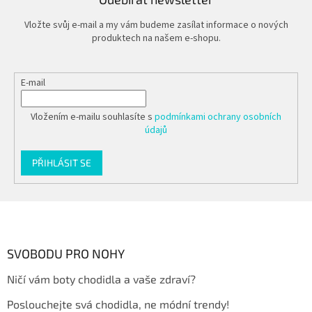
Vložte svůj e-mail a my vám budeme zasílat informace o nových
produktech na našem e-shopu.
E-mail
Vložením e-mailu souhlasíte s
podmínkami ochrany osobních
údajů
PŘIHLÁSIT SE
Z
á
p
a
SVOBODU PRO NOHY
t
Ničí vám boty chodidla a vaše zdraví?
í
Poslouchejte svá chodidla, ne módní trendy!