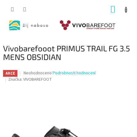
Přejít
NÁKUP
na
obsah
KOŠÍK
Vivobarefooot PRIMUS TRAIL FG 3.5
MENS OBSIDIAN
Průměrné
Neohodnoceno
Podrobnosti hodnocení
AKCE
hodnocení
Značka:
VIVOBAREFOOT
produktu
je
0,0
z
5
hvězdiček.