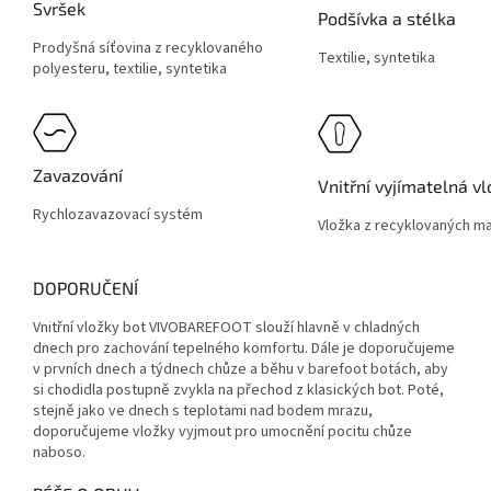
Svršek
Podšívka a stélka
Prodyšná síťovina z recyklovaného
Textilie, syntetika
polyesteru, textilie, syntetika
Zavazování
Vnitřní vyjímatelná v
Rychlozavazovací systém
Vložka z recyklovaných ma
DOPORUČENÍ
Vnitřní vložky bot VIVOBAREFOOT slouží hlavně v chladných
dnech pro zachování tepelného komfortu. Dále je doporučujeme
v prvních dnech a týdnech chůze a běhu v barefoot botách, aby
si chodidla postupně zvykla na přechod z klasických bot. Poté,
stejně jako ve dnech s teplotami nad bodem mrazu,
doporučujeme vložky vyjmout pro umocnění pocitu chůze
naboso.