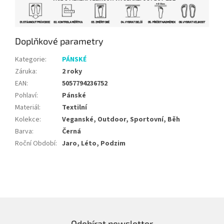
Doplňkové parametry
Kategorie
:
PÁNSKÉ
Záruka
:
2 roky
EAN
:
5057794236752
Pohlaví
:
Pánské
Materiál
:
Textilní
Kolekce
:
Veganské, Outdoor, Sportovní, Běh
Barva
:
Černá
Roční Období
:
Jaro, Léto, Podzim
Odebírat newsletter