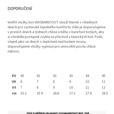
DOPORUČENÍ
Vnitřní vložky bot VIVOBAREFOOT slouží hlavně v chladných
dnech pro zachování tepelného komfortu. Dále je doporučujeme
v prvních dnech a týdnech chůze a běhu v barefoot botách, aby
si chodidla postupně zvykla na přechod z klasických bot. Poté,
stejně jako ve dnech s teplotami nad bodem mrazu,
doporučujeme vložky vyjmout pro umocnění pocitu chůze
naboso.
EU
40
41
42
43
44
45
UK
6
7
8
9
10
11
US
7
8
9
10
11
12
cm
25.2
25.9
26.6
27.2
27.9
28.5