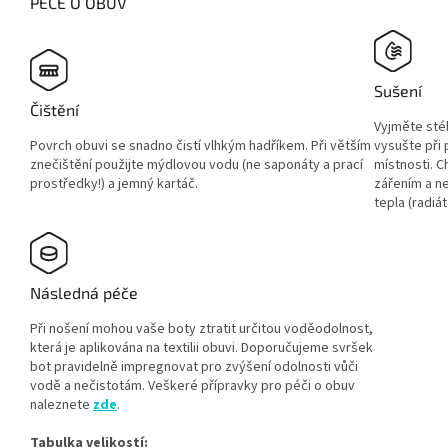
PÉČE O OBUV
Sušení
Čištění
Vyjměte sté
Povrch obuvi se snadno čistí vlhkým hadříkem. Při větším
vysušte při
znečištění použijte mýdlovou vodu (ne saponáty a prací
místnosti. 
prostředky!) a jemný kartáč.
zářením a ne
tepla (radiát
Následná péče
Při nošení mohou vaše boty ztratit určitou voděodolnost,
která je aplikována na textilii obuvi. Doporučujeme svršek
bot pravidelně impregnovat pro zvýšení odolnosti vůči
vodě a nečistotám. Veškeré přípravky pro péči o obuv
naleznete
zde
.
Tabulka velikostí: