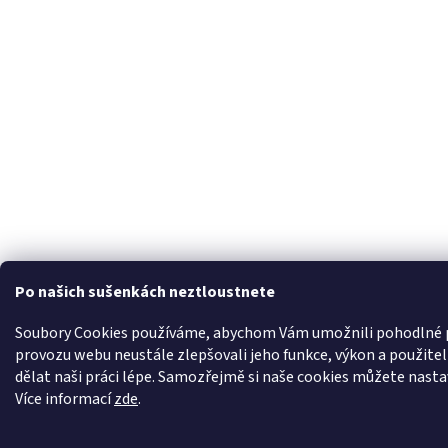
Po našich sušenkách neztloustnete
Soubory Cookies používáme, abychom Vám umožnili pohodlné pr
provozu webu neustále zlepšovali jeho funkce, výkon a použit
dělat naši práci lépe. Samozřejmě si naše cookies můžete nastavi
Více informací
zde
.