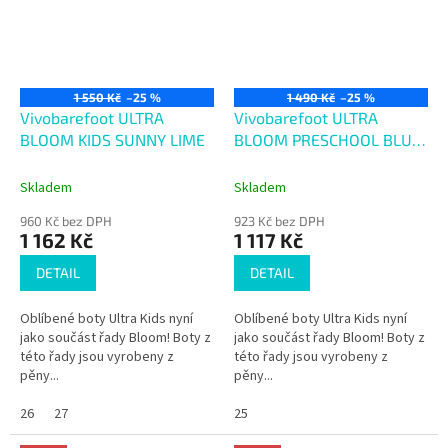
1 550 Kč
–25 %
1 490 Kč
–25 %
Vivobarefoot ULTRA
Vivobarefoot ULTRA
BLOOM KIDS SUNNY LIME
BLOOM PRESCHOOL BLUE
AQUA
Skladem
Skladem
960 Kč bez DPH
923 Kč bez DPH
1 162 Kč
1 117 Kč
DETAIL
DETAIL
Oblíbené boty Ultra Kids nyní
Oblíbené boty Ultra Kids nyní
jako součást řady Bloom! Boty z
jako součást řady Bloom! Boty z
této řady jsou vyrobeny z
této řady jsou vyrobeny z
pěny...
pěny...
26
27
25