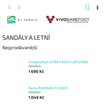
Přejít
NÁKUP
na
obsah
KOŠÍK
SANDÁLY A LETNÍ
Nejprodávanější
Vivobarefoot ULTRA II KIDS FLINTSTONE
Skladem
1 690 Kč
Reima RANTAAN 2.0 NAVY
Skladem
1 049 Kč