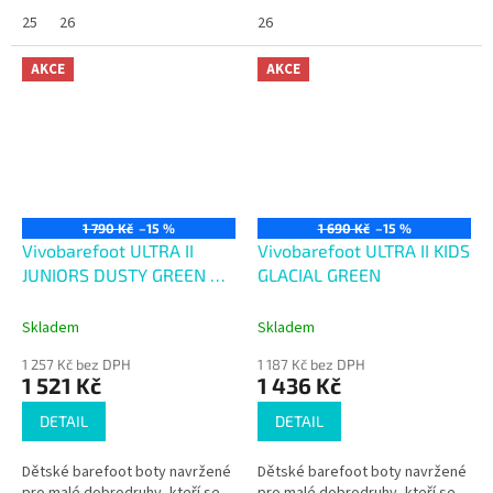
25
26
26
AKCE
AKCE
1 790 Kč
–15 %
1 690 Kč
–15 %
Vivobarefoot ULTRA II
Vivobarefoot ULTRA II KIDS
JUNIORS DUSTY GREEN X
GLACIAL GREEN
JJF
Skladem
Skladem
1 257 Kč bez DPH
1 187 Kč bez DPH
1 521 Kč
1 436 Kč
DETAIL
DETAIL
Dětské barefoot boty navržené
Dětské barefoot boty navržené