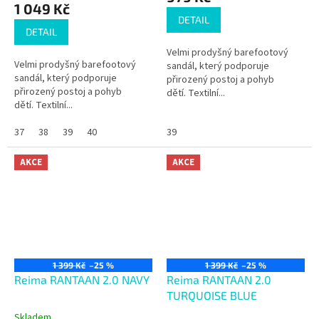
je
1 049 Kč
4,4
DETAIL
z
DETAIL
5
Velmi prodyšný barefootový
hvězdiček.
Velmi prodyšný barefootový
sandál, který podporuje
sandál, který podporuje
přirozený postoj a pohyb
přirozený postoj a pohyb
dětí. Textilní...
dětí. Textilní...
37
38
39
40
39
AKCE
AKCE
1 399 Kč
–25 %
1 399 Kč
–25 %
Reima RANTAAN 2.0 NAVY
Reima RANTAAN 2.0
TURQUOISE BLUE
Skladem