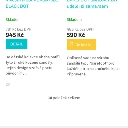
BLACK DOT
udělej si sama/sám
Skladem
Skladem
781 Kč bez DPH
488 Kč bez DPH
945 Kč
590 Kč
DETAIL
Do košíku
Do dětské kolekce Ababa patří i
Oblíbená sada na výrobu
tyto široké kožené sandály.
sandálů typu "barefoot" pro
Jejich design vzdává poctu
každého trochu zručného kutila.
původnímu...
Připravené...
28
18
položek celkem
O
v
l
á
d
a