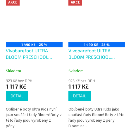
AKCE
AKCE
1 490 Kč
–25 %
1 490 Kč
–25 %
Vivobarefoot ULTRA
Vivobarefoot ULTRA
BLOOM PRESCHOOL
BLOOM PRESCHOOL
OBSIDIAN WHITE
OCEAN WAVE
Skladem
Skladem
923 Kč bez DPH
923 Kč bez DPH
1 117 Kč
1 117 Kč
DETAIL
DETAIL
Oblíbené boty Ultra Kids nyní
Oblíbené boty Ultra Kids jako
jako součást řady Bloom! Boty z
součást řady Bloom! Boty z této
této řady jsou vyrobeny z
řady jsou vyrobeny z pěny
pěny...
Bloom na...