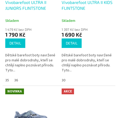
d
Vivobarefoot ULTRA II
Vivobarefoot ULTRA II KIDS
u
JUNIORS FLINTSTONE
FLINTSTONE
k
t
Skladem
Skladem
ů
1 479 Kč bez DPH
1 397 Kč bez DPH
1 790 Kč
1 690 Kč
DETAIL
DETAIL
Dětské barefoot boty navržené
Dětské barefoot boty navržené
pro malé dobrodruhy, kteří se
pro malé dobrodruhy, kteří se
chtějí naplno poznávat přírodu.
chtějí naplno poznávat přírodu.
Tyto...
Tyto...
35
36
30
NOVINKA
AKCE