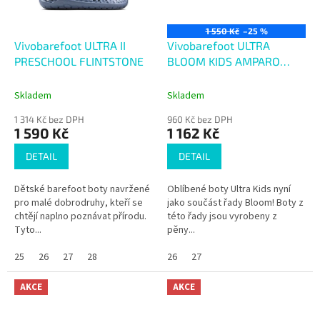
1 550 Kč
–25 %
Vivobarefoot ULTRA II
Vivobarefoot ULTRA
PRESCHOOL FLINTSTONE
BLOOM KIDS AMPARO
BLUE
Skladem
Skladem
1 314 Kč bez DPH
960 Kč bez DPH
1 590 Kč
1 162 Kč
DETAIL
DETAIL
Dětské barefoot boty navržené
Oblíbené boty Ultra Kids nyní
pro malé dobrodruhy, kteří se
jako součást řady Bloom! Boty z
chtějí naplno poznávat přírodu.
této řady jsou vyrobeny z
Tyto...
pěny...
25
26
27
28
26
27
AKCE
AKCE