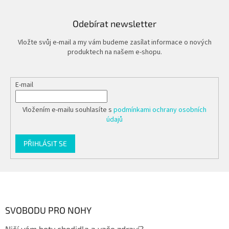
c
í
Odebírat newsletter
p
r
Vložte svůj e-mail a my vám budeme zasílat informace o nových
v
produktech na našem e-shopu.
k
y
v
E-mail
ý
p
i
Vložením e-mailu souhlasíte s
podmínkami ochrany osobních
s
údajů
u
PŘIHLÁSIT SE
Z
á
p
a
SVOBODU PRO NOHY
t
Ničí vám boty chodidla a vaše zdraví?