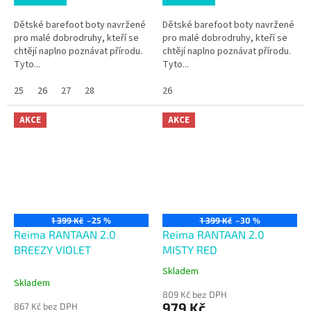
Dětské barefoot boty navržené
Dětské barefoot boty navržené
pro malé dobrodruhy, kteří se
pro malé dobrodruhy, kteří se
chtějí naplno poznávat přírodu.
chtějí naplno poznávat přírodu.
Tyto...
Tyto...
25
26
27
28
26
AKCE
AKCE
1 399 Kč
–25 %
1 399 Kč
–30 %
Reima RANTAAN 2.0
Reima RANTAAN 2.0
BREEZY VIOLET
MISTY RED
Skladem
Průměrné
Skladem
hodnocení
809 Kč bez DPH
produktu
979 Kč
867 Kč bez DPH