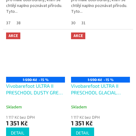
pro malé dobrodruhy, kteří se
pro malé dobrodruhy, kteří se
chtějí naplno poznávat přírodu.
chtějí naplno poznávat přírodu.
Tyto...
Tyto...
37
38
30
31
AKCE
AKCE
1 590 Kč
–15 %
1 590 Kč
–15 %
Vivobarefoot ULTRA II
Vivobarefoot ULTRA II
PRESCHOOL DUSTY GREEN
PRESCHOOL GLACIAL
X JJF
GREEN
Skladem
Skladem
1 117 Kč bez DPH
1 117 Kč bez DPH
1 351 Kč
1 351 Kč
DETAIL
DETAIL