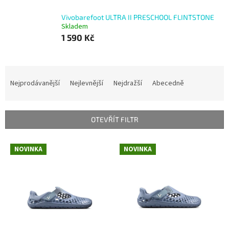
Vivobarefoot ULTRA II PRESCHOOL FLINTSTONE
Skladem
1 590 Kč
Ř
a
Nejprodávanější
Nejlevnější
Nejdražší
Abecedně
z
e
n
OTEVŘÍT FILTR
í
p
V
r
NOVINKA
NOVINKA
ý
o
p
d
i
u
s
k
p
t
r
ů
o