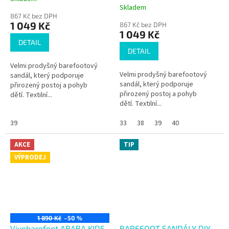
Průměrné
Skladem
hodnocení
867 Kč bez DPH
produktu
1 049 Kč
867 Kč bez DPH
je
1 049 Kč
5,0
DETAIL
z
DETAIL
5
Velmi prodyšný barefootový
hvězdiček.
Velmi prodyšný barefootový
sandál, který podporuje
sandál, který podporuje
přirozený postoj a pohyb
přirozený postoj a pohyb
dětí. Textilní...
dětí. Textilní...
39
33
38
39
40
AKCE
TIP
VÝPRODEJ
1 890 Kč
–50 %
Vivobarefoot ABABA KIDS
BAREFOOT SANDÁLY DIY