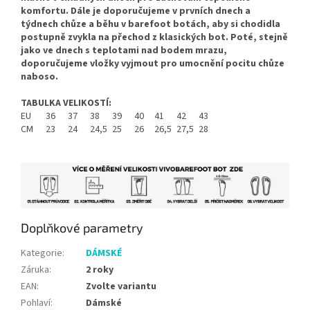
komfortu. Dále je doporučujeme v prvních dnech a
týdnech chůze a běhu v barefoot botách, aby si chodidla
postupně zvykla na přechod z klasických bot. Poté, stejně
jako ve dnech s teplotami nad bodem mrazu,
doporučujeme vložky vyjmout pro umocnění pocitu chůze
naboso.
TABULKA VELIKOSTÍ:
EU
36
37
38
39
40
41
42
43
CM
23
24
24,5
25
26
26,5
27,5
28
Doplňkové parametry
Kategorie
:
DÁMSKÉ
Záruka
:
2 roky
EAN
:
Zvolte variantu
Pohlaví
:
Dámské