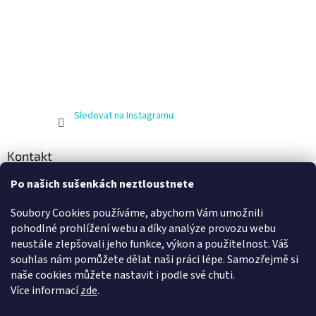
Sledovat na Instagramu
Kontakt
Po našich sušenkách neztloustnete
info
@
zijnaboso.cz
+420 608 881 484
Soubory Cookies používáme, abychom Vám umožnili
Vivobarefoot Hradec Králové
pohodlné prohlížení webu a díky analýze provozu webu
neustále zlepšovali jeho funkce, výkon a použitelnost. Váš
vivobarefoot_hk
souhlas nám pomůžete dělat naši práci lépe. Samozřejmě si
naše cookies můžete nastavit i podle své chuti.
Více informací
zde
.