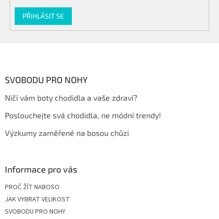
PŘIHLÁSIT SE
Z
á
p
a
SVOBODU PRO NOHY
t
Ničí vám boty chodidla a vaše zdraví?
í
Poslouchejte svá chodidla, ne módní trendy!
Výzkumy zaměřené na bosou chůzi
Informace pro vás
PROČ ŽÍT NABOSO
JAK VYBRAT VELIKOST
SVOBODU PRO NOHY