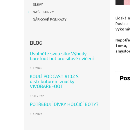
n
SLEVY
e
NAŠE KURZY
l
Lidská 
DÁRKOVÉ POUKAZY
Dostala
vykonáv
Nepotře
BLOG
tomu, 
smyslov
Uvolněte svou sílu: Výhody
barefoot bot pro silové cvičení
1.7.2026
Pos
KOULÍ PODCAST #102 S
distributorem značky
VIVOBAREFOOT
15.8.2022
POTŘEBUJÍ DÍVKY HOLČIČÍ BOTY?
1.7.2022