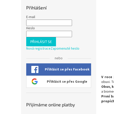
Přihlášení
E-mail
Heslo
PŘIHLÁSIT SE
Nová registrace
Zapomenuté heslo
nebo
Přihlásit se přes Facebook
V roce 
Přihlásit se přes Google
obuvi. 
Obuv, k
a biomec
První 
propíc
Přijímáme online platby