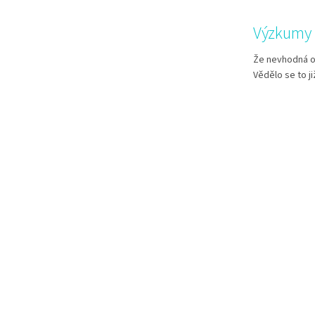
Výzkumy 
Že nevhodná o
Vědělo se to j