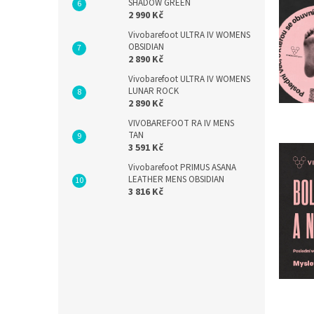
SHADOW GREEN
2 990 Kč
Vivobarefoot ULTRA IV WOMENS
OBSIDIAN
2 890 Kč
Vivobarefoot ULTRA IV WOMENS
LUNAR ROCK
2 890 Kč
VIVOBAREFOOT RA IV MENS
TAN
3 591 Kč
V
ý
Vivobarefoot PRIMUS ASANA
p
LEATHER MENS OBSIDIAN
3 816 Kč
i
s
č
l
á
n
k
ů