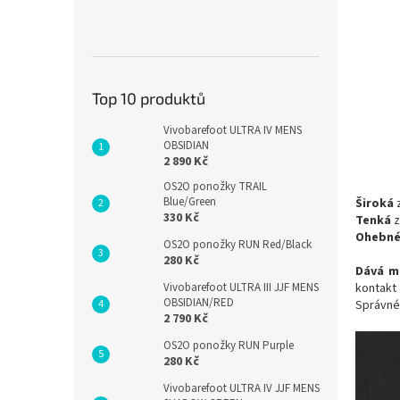
Top 10 produktů
Vivobarefoot ULTRA IV MENS
OBSIDIAN
2 890 Kč
OS2O ponožky TRAIL
Blue/Green
Široká
z
330 Kč
Tenká
z
Ohebn
OS2O ponožky RUN Red/Black
280 Kč
Dává mo
kontakt 
Vivobarefoot ULTRA III JJF MENS
OBSIDIAN/RED
Správné 
2 790 Kč
OS2O ponožky RUN Purple
280 Kč
Vivobarefoot ULTRA IV JJF MENS