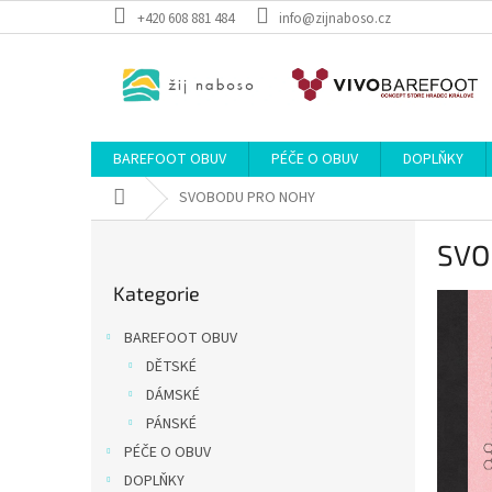
Přejít
+420 608 881 484
info@zijnaboso.cz
na
obsah
BAREFOOT OBUV
PÉČE O OBUV
DOPLŇKY
Domů
SVOBODU PRO NOHY
P
SVO
o
Přeskočit
s
Kategorie
kategorie
t
r
BAREFOOT OBUV
a
DĚTSKÉ
n
DÁMSKÉ
n
í
PÁNSKÉ
p
PÉČE O OBUV
a
DOPLŇKY