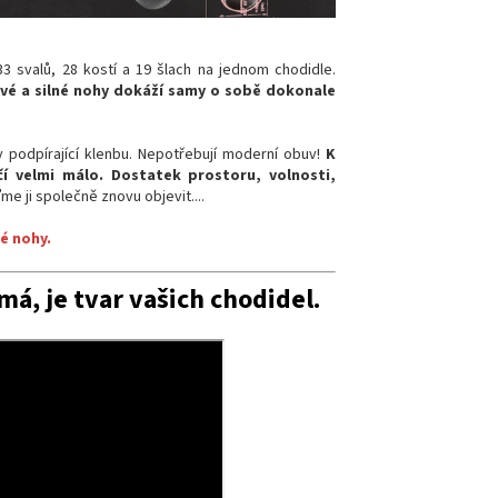
3 svalů, 28 kostí a 19 šlach na jednom chodidle.
vé a silné nohy dokáží samy o sobě dokonale
y podpírající klenbu. Nepotřebují moderní obuv!
K
í velmi málo. Dostatek prostoru, volnosti,
e ji společně znovu objevit....
vé nohy.
ímá, je
tvar vašich chodidel.