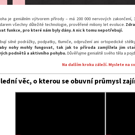
noha je geniálním výtvorem přírody – má 200 000 nervových zakončení, 3
 darem všechny důležité technologie, prověřené miliony let evoluce.
Zdra
at funkce, pro které nám byly dány. A nic k tomu nepotřebují.
bují silné podrážky, podpatky, tlumiče, odpružení ani ortopedické stélk
aby nohy mohly fungovat, tak jak to příroda zamýšlela jim stač
ých podnětů a aktivního pohybu.
Důvěřujme genialitě svého těla a pojďm
Na dalším kroku záleží. Myslete na s
lední věc, o kterou se obuvní průmysl zaj