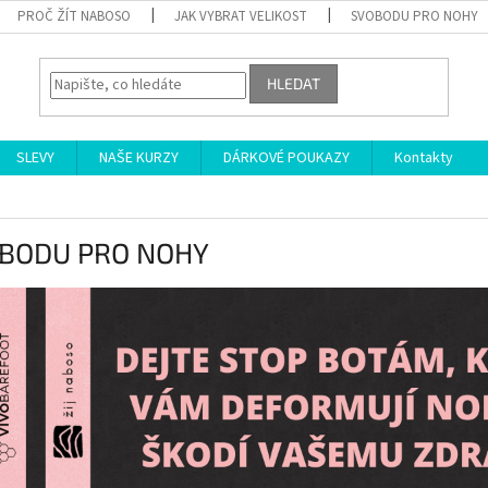
PROČ ŽÍT NABOSO
JAK VYBRAT VELIKOST
SVOBODU PRO NOHY
HLEDAT
SLEVY
NAŠE KURZY
DÁRKOVÉ POUKAZY
Kontakty
BODU PRO NOHY