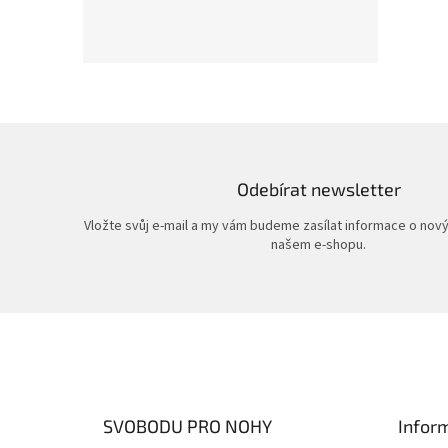
Odebírat newsletter
Vložte svůj e-mail a my vám budeme zasílat informace o nov
našem e-shopu.
Z
á
p
a
t
SVOBODU PRO NOHY
Infor
í