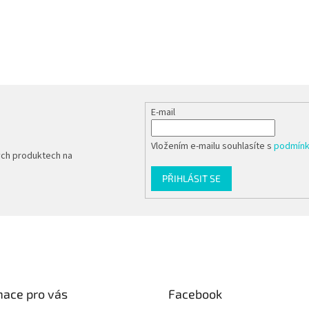
O
v
l
á
d
a
c
E-mail
í
p
r
Vložením e-mailu souhlasíte s
podmínk
ých produktech na
v
k
PŘIHLÁSIT SE
y
v
ý
p
i
s
u
mace pro vás
Facebook