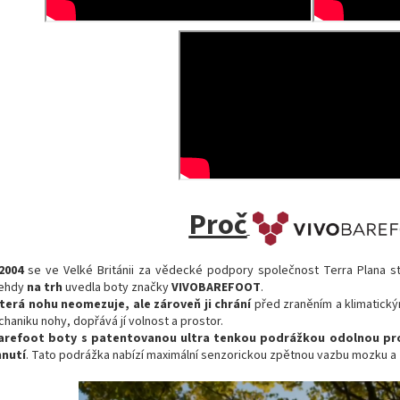
Proč
2004
se ve Velké Británii za vědecké podpory společnost Terra Plana s
Tehdy
na trh
uvedla boty značky
VIVOBAREFOOT
.
terá nohu neomezuje, ale zároveň ji chrání
před zraněním a klimatickým
haniku nohy, dopřává jí volnost a prostor.
barefoot boty s patentovanou ultra tenkou podrážkou odolnou pr
hnutí
. Tato podrážka nabízí maximální senzorickou zpětnou vazbu mozku a