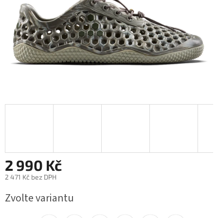
2 990 Kč
2 471 Kč bez DPH
Měrná
Zvolte variantu
cena: