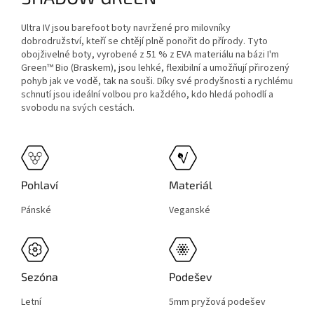
Ultra IV jsou barefoot boty navržené pro milovníky
dobrodružství, kteří se chtějí plně ponořit do přírody. Tyto
obojživelné boty, vyrobené z 51 % z EVA materiálu na bázi I'm
Green™ Bio (Braskem), jsou lehké, flexibilní a umožňují přirozený
pohyb jak ve vodě, tak na souši. Díky své prodyšnosti a rychlému
schnutí jsou ideální volbou pro každého, kdo hledá pohodlí a
svobodu na svých cestách.
Pohlaví
Materiál
Pánské
Veganské
Sezóna
Podešev
Letní
5mm pryžová podešev