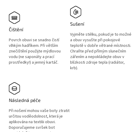
Sušení
Čištění
Vyjměte stélku, pokud je to možné
Povrch obuvi se snadno čistí
a obuv vysušte při pokojové
vlhkým hadříkem. Při větším
teplotě v dobře větrané místnosti.
znečištění použijte mýdlovou
Chraňte před přímým slunečním
vodu (ne saponáty a prací
zářením a nepokládejte obuv v
prostředky!) a jemný kartáč.
blízkosti zdroje tepla (radiátor,
krb).
Následná péče
Při nošení mohou vaše boty ztratit
určitou voděodolnost, která je
aplikována na textilii obuvi.
Doporučujeme svršek bot