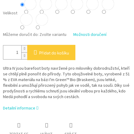
Velikost
Můžeme doručit do:
Zvolte variantu
Možnosti doručení
Přidat do košíku
Ultra IV jsou barefoot boty navržené pro milovníky dobrodružství, kteří
se chtějí plně ponořit do přírody. Tyto obojživelné boty, vyrobené z 51
% z EVA materiálu na bázi I'm Green™ Bio (Braskem), jsou lehké,
flexibilní a umožňují přirozený pohyb jak ve vodě, tak na souši. Díky své
prodyšnosti a rychlému schnutí jsou ideální volbou pro každého, kdo
hledá pohodlí a svobodu na svých cestách.
Detailní informace