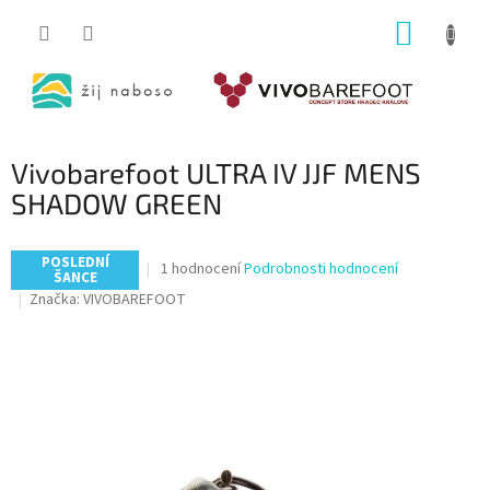
Přejít
NÁKUP
na
obsah
KOŠÍK
Vivobarefoot ULTRA IV JJF MENS
SHADOW GREEN
POSLEDNÍ
Průměrné
1 hodnocení
Podrobnosti hodnocení
ŠANCE
hodnocení
Značka:
VIVOBAREFOOT
produktu
je
5,0
z
5
hvězdiček.