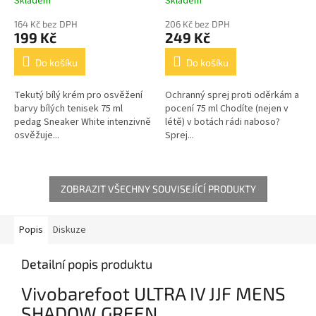
Skladem
Skladem
164 Kč bez DPH
206 Kč bez DPH
199 Kč
249 Kč
Do košíku
Do košíku
Tekutý bílý krém pro osvěžení
Ochranný sprej proti oděrkám a
barvy bílých tenisek 75 ml
pocení 75 ml Chodíte (nejen v
pedag Sneaker White intenzivně
létě) v botách rádi naboso?
osvěžuje...
Sprej...
ZOBRAZIT VŠECHNY SOUVISEJÍCÍ PRODUKTY
Popis
Diskuze
Detailní popis produktu
Vivobarefoot ULTRA IV JJF MENS
SHADOW GREEN