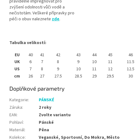
pravidelně impregnovat pro
zvýšení odolnosti vůči vodě a
nečistotám. Veškeré přípravky pro
péči o obuv naleznete
zde
.
Tabulka velikostí:
EU
40
41
42
43
44
45
46
UK
6
7
8
9
10
11
11.5
US
7
8
9
10
11
12
12.5
cm
26
27
27.5
28.5
29
29.5
30
Doplňkové parametry
Kategorie
:
PÁNSKÉ
Záruka
:
2 roky
EAN
:
Zvolte variantu
Pohlaví
:
Pánské
Materiál
:
Pěna
Kolekce
:
Veganské, Sportovní, Do Mokra, Město