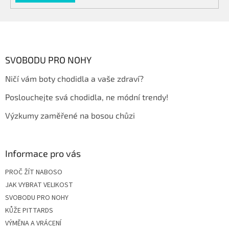
Z
á
p
a
SVOBODU PRO NOHY
t
Ničí vám boty chodidla a vaše zdraví?
í
Poslouchejte svá chodidla, ne módní trendy!
Výzkumy zaměřené na bosou chůzi
Informace pro vás
PROČ ŽÍT NABOSO
JAK VYBRAT VELIKOST
SVOBODU PRO NOHY
KŮŽE PITTARDS
VÝMĚNA A VRÁCENÍ