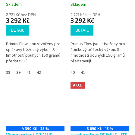
Skladem
Skladem
2 721 Kč bez DPH
2 721 Kč bez DPH
3 292 Kč
3 292 Kč
DETAIL
DETAIL
Primus Flow jsou stvořeny pro
Primus Flow jsou stvořeny pro
špičkový běžecký výkon. S
špičkový běžecký výkon. S
hmotností pouhých 150 gramů
hmotností pouhých 150 gramů
představují...
představují...
38
39
41
42
40
41
AKCE
4 390 Kč
–25 %
3 890 Kč
–15 %
Vivobarefoot PRIMUS
Vivobarefoot PRIMUS LITE