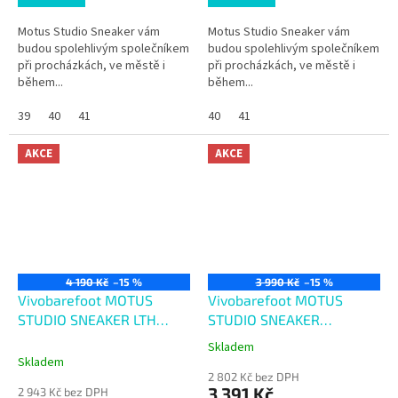
Motus Studio Sneaker vám
Motus Studio Sneaker vám
budou spolehlivým společníkem
budou spolehlivým společníkem
při procházkách, ve městě i
při procházkách, ve městě i
během...
během...
39
40
41
40
41
AKCE
AKCE
4 190 Kč
–15 %
3 990 Kč
–15 %
Vivobarefoot MOTUS
Vivobarefoot MOTUS
STUDIO SNEAKER LTH
STUDIO SNEAKER
WOMENS TWILIGHT
WOMENS OBSIDIAN
Skladem
Průměrné
MAUVE LEATHER
Skladem
hodnocení
2 802 Kč bez DPH
produktu
3 391 Kč
2 943 Kč bez DPH