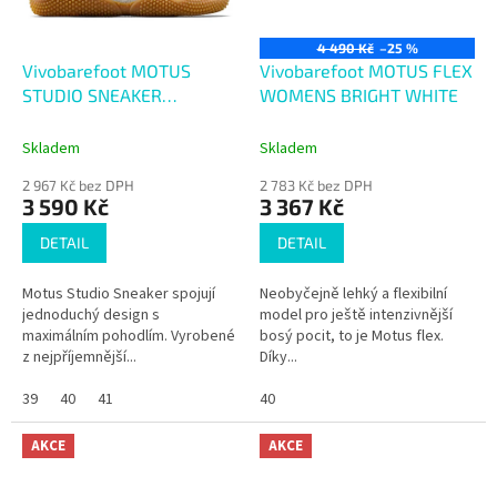
4 490 Kč
–25 %
Vivobarefoot MOTUS
Vivobarefoot MOTUS FLEX
STUDIO SNEAKER
WOMENS BRIGHT WHITE
WOMENS ARCTIC
WOLF/GUM
Skladem
Skladem
2 967 Kč bez DPH
2 783 Kč bez DPH
3 590 Kč
3 367 Kč
DETAIL
DETAIL
Motus Studio Sneaker spojují
Neobyčejně lehký a flexibilní
jednoduchý design s
model pro ještě intenzivnější
maximálním pohodlím. Vyrobené
bosý pocit, to je Motus flex.
z nejpříjemnější...
Díky...
39
40
41
40
AKCE
AKCE