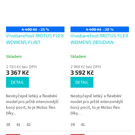
4 490 Kč
–25 %
4 490 Kč
–20 %
Vivobarefoot MOTUS FLEX
Vivobarefoot MOTUS FLEX
WOMENS FLINT
WOMENS OBSIDIAN
Skladem
Skladem
2 783 Kč bez DPH
2 969 Kč bez DPH
3 367 Kč
3 592 Kč
DETAIL
DETAIL
Neobyčejně lehký a flexibilní
Neobyčejně lehký a flexibilní
model pro ještě intenzivnější
model pro ještě intenzivnější
bosý pocit, to je Motus flex.
bosý pocit, to je Motus flex.
Díky...
Díky...
38
41
42
39
41