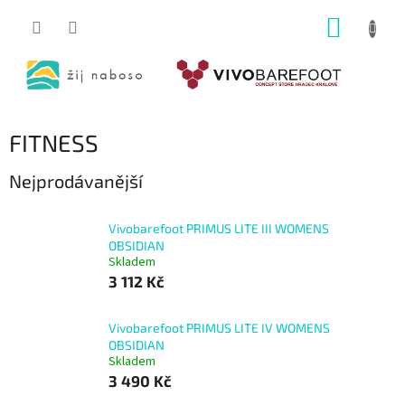
Přejít
NÁKUP
na
obsah
KOŠÍK
FITNESS
Nejprodávanější
Vivobarefoot PRIMUS LITE III WOMENS
OBSIDIAN
Skladem
3 112 Kč
Vivobarefoot PRIMUS LITE IV WOMENS
OBSIDIAN
Skladem
3 490 Kč