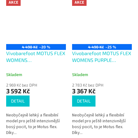
AKCE
AKCE
4 490 Kč
–20 %
4 490 Kč
–25 %
Vivobarefoot MOTUS FLEX
Vivobarefoot MOTUS FLEX
WOMENS
WOMENS PURPLE
OBSIDIAN/SPACE DYE
HEATHER
Skladem
Skladem
2 969 Kč bez DPH
2 783 Kč bez DPH
3 592 Kč
3 367 Kč
DETAIL
DETAIL
Neobyčejně lehký a flexibilní
Neobyčejně lehký a flexibilní
model pro ještě intenzivnější
model pro ještě intenzivnější
bosý pocit, to je Motus flex.
bosý pocit, to je Motus flex.
Díky...
Díky...