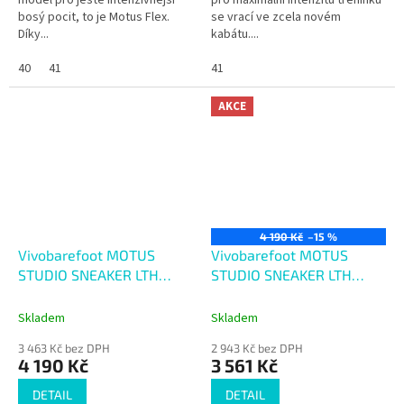
model pro ještě intenzivnější
pro maximální intenzitu tréninku
bosý pocit, to je Motus Flex.
se vrací ve zcela novém
Díky...
kabátu....
40
41
41
AKCE
4 190 Kč
–15 %
Vivobarefoot MOTUS
Vivobarefoot MOTUS
STUDIO SNEAKER LTH
STUDIO SNEAKER LTH
WOMENS BRIGHT WHITE
WOMENS
OBSIDIAN/WHITE
Skladem
Skladem
3 463 Kč bez DPH
2 943 Kč bez DPH
4 190 Kč
3 561 Kč
DETAIL
DETAIL