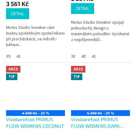
je
3 561 Kč
4,0
DETAIL
z
DETAIL
5
Motus Studio Sneaker spojují
hvězdiček.
Motus Studio Sneaker vám
jednoduchý design s
budou spolehlivým společníkem
maximálním pohodlím. Vyrobené
při procházkách, ve městě i
z nejpříjemnější...
během...
39
41
38
40
41
AKCE
AKCE
TIP
TIP
4 390 Kč
–25 %
4 390 Kč
–25 %
Vivobarefoot PRIMUS
Vivobarefoot PRIMUS
FLOW WOMENS COCONUT
FLOW WOMENS DARK
SHADOW