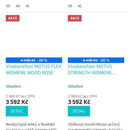
39
40
41
39
41
AKCE
AKCE
4 490 Kč
–20 %
4 490 Kč
–20 %
Vivobarefoot MOTUS FLEX
Vivobarefoot MOTUS
WOMENS WOOD ROSE
STRENGTH WOMENS
OBSIDIAN
Skladem
Skladem
2 969 Kč bez DPH
2 969 Kč bez DPH
3 592 Kč
3 592 Kč
DETAIL
DETAIL
Neobyčejně lehký a flexibilní
Oblíbený model Motus určený