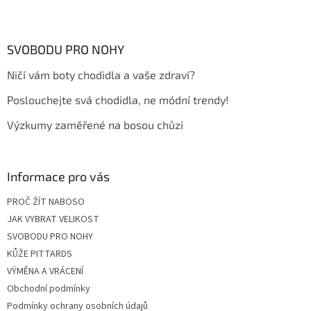
Z
á
p
a
SVOBODU PRO NOHY
t
Ničí vám boty chodidla a vaše zdraví?
í
Poslouchejte svá chodidla, ne módní trendy!
Výzkumy zaměřené na bosou chůzi
Informace pro vás
PROČ ŽÍT NABOSO
JAK VYBRAT VELIKOST
SVOBODU PRO NOHY
KŮŽE PITTARDS
VÝMĚNA A VRÁCENÍ
Obchodní podmínky
Podmínky ochrany osobních údajů