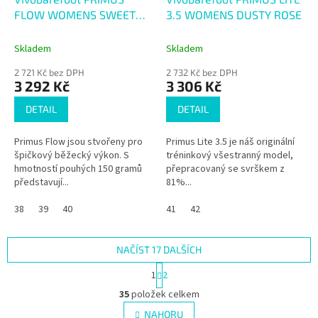
FLOW WOMENS SWEET
3.5 WOMENS DUSTY ROSE
LEVENDER
Skladem
Skladem
2 721 Kč bez DPH
2 732 Kč bez DPH
3 292 Kč
3 306 Kč
DETAIL
DETAIL
Primus Flow jsou stvořeny pro
Primus Lite 3.5 je náš originální
špičkový běžecký výkon. S
tréninkový všestranný model,
hmotností pouhých 150 gramů
přepracovaný se svrškem z
představují...
81%...
38
39
40
41
42
NAČÍST 17 DALŠÍCH
S
1
2
t
O
r
35
položek celkem
v
á
l
NAHORU
n