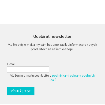
á
k
d
o
v
a
á
c
n
í
í
p
r
v
Odebírat newsletter
k
y
Vložte svůj e-mail a my vám budeme zasílat informace o nových
v
produktech na našem e-shopu.
ý
p
i
E-mail
s
u
Vložením e-mailu souhlasíte s
podmínkami ochrany osobních
údajů
PŘIHLÁSIT SE