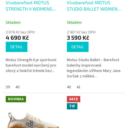
d
Vivobarefoot MOTUS
Vivobarefoot MOTUS
u
STRENGTH II WOMENS
STUDIO BALLET WOMENS
k
SKYWAY
SAND
t
Skladem
Skladem
ů
3 876 Kč bez DPH
2 967 Kč bez DPH
4 690 Kč
3 590 Kč
DETAIL
DETAIL
Motus Strength II je sportovní
Motus Studio Ballet – Barefoot
barefoot model navržený pro
baleríny inspirované
silový a funkční trénink bez...
legendárním střihem Mary Jane.
Svršek z měkké...
39
40
40
41
NOVINKA
AKCE
TIP