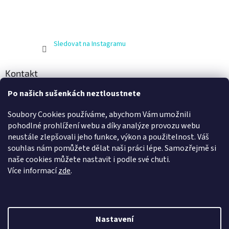
Sledovat na Instagramu
Kontakt
Po našich sušenkách neztloustnete
info
@
zijnaboso.cz
+420 608 881 484
Soubory Cookies používáme, abychom Vám umožnili
Vivobarefoot Hradec Králové
pohodlné prohlížení webu a díky analýze provozu webu
neustále zlepšovali jeho funkce, výkon a použitelnost. Váš
vivobarefoot_hk
souhlas nám pomůžete dělat naši práci lépe. Samozřejmě si
naše cookies můžete nastavit i podle své chuti.
Více informací
zde
.
Nastavení
Vytvořil Shoptet