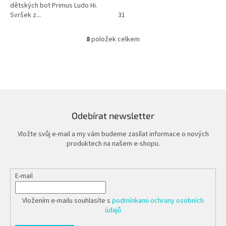
dětských bot Primus Ludo Hi.
Svršek z...
31
8
položek celkem
O
v
l
á
d
a
c
í
Odebírat newsletter
p
r
Vložte svůj e-mail a my vám budeme zasílat informace o nových
v
produktech na našem e-shopu.
k
y
v
E-mail
ý
p
i
Vložením e-mailu souhlasíte s
podmínkami ochrany osobních
s
údajů
u