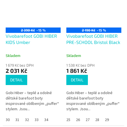
2 390 Kč
–15 %
2 190 Kč
–15 %
Vivobarefoot GOBI HIBER
Vivobarefoot GOBI HIBER
KIDS Umber
PRE-SCHOOL Bristol Black
Skladem
Skladem
1 679 Kč bez DPH
1 538 Kč bez DPH
2 031 Kč
1 861 Kč
DETAIL
DETAIL
Gobi Hiber – teplé a odolné
Gobi Hiber – teplé a odolné
dětské barefoot boty
dětské barefoot boty
inspirované oblíbeným „puffer“
inspirované oblíbeným „puffer“
stylem. Jsou...
stylem. Jsou...
30
31
32
33
34
25
26
27
28
29