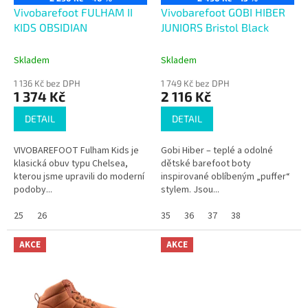
d
Vivobarefoot FULHAM II
Vivobarefoot GOBI HIBER
u
KIDS OBSIDIAN
JUNIORS Bristol Black
k
t
Skladem
Skladem
ů
1 136 Kč bez DPH
1 749 Kč bez DPH
1 374 Kč
2 116 Kč
DETAIL
DETAIL
VIVOBAREFOOT Fulham Kids je
Gobi Hiber – teplé a odolné
klasická obuv typu Chelsea,
dětské barefoot boty
kterou jsme upravili do moderní
inspirované oblíbeným „puffer“
podoby...
stylem. Jsou...
25
26
35
36
37
38
AKCE
AKCE