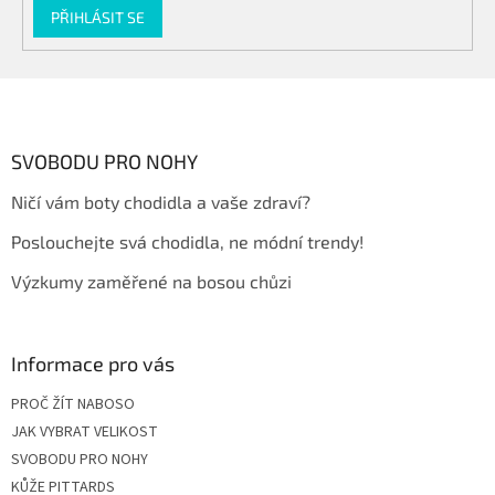
PŘIHLÁSIT SE
Z
á
p
a
SVOBODU PRO NOHY
t
Ničí vám boty chodidla a vaše zdraví?
í
Poslouchejte svá chodidla, ne módní trendy!
Výzkumy zaměřené na bosou chůzi
Informace pro vás
PROČ ŽÍT NABOSO
JAK VYBRAT VELIKOST
SVOBODU PRO NOHY
KŮŽE PITTARDS