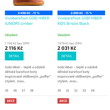
2 490 Kč
–15 %
2 390 Kč
–15 %
Vivobarefoot GOBI HIBER
Vivobarefoot GOBI HIBER
JUNIORS Umber
KIDS Bristol Black
Skladem
Skladem
1 749 Kč bez DPH
1 679 Kč bez DPH
2 116 Kč
2 031 Kč
DETAIL
DETAIL
Gobi Hiber – teplé a odolné
Gobi Hiber – teplé a odolné
dětské barefoot boty
dětské barefoot boty
inspirované oblíbeným „puffer“
inspirované oblíbeným „puffer“
stylem. Jsou...
stylem. Jsou...
35
36
37
38
30
31
32
33
34
AKCE
AKCE