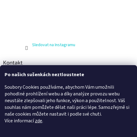
Sledovat na Instagramu
Kontakt
Po našich sušenkách neztloustnete
info
@
zijnaboso.cz
+420 608 881 484
Soubory Cookies používáme, abychom Vám umožnili
Vivobarefoot Hradec Králové
pohodlné prohlížení webu a díky analýze provozu webu
neustále zlepšovali jeho funkce, výkon a použitelnost. Váš
vivobarefoot_hk
souhlas nám pomůžete dělat naši práci lépe. Samozřejmě si
naše cookies můžete nastavit i podle své chuti.
Více informací
zde
.