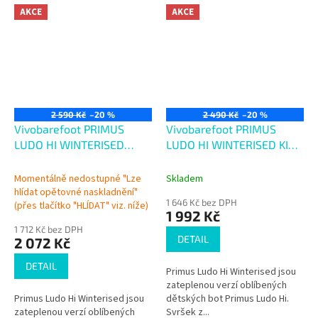
AKCE
AKCE
2 590 Kč
–20 %
2 490 Kč
–20 %
Vivobarefoot PRIMUS
Vivobarefoot PRIMUS
LUDO HI WINTERISED
LUDO HI WINTERISED KIDS
JUNIORS ACORN
ACORN
Momentálně nedostupné "Lze
Skladem
hlídat opětovné naskladnění"
1 646 Kč bez DPH
(přes tlačítko "HLÍDAT" viz. níže)
1 992 Kč
1 712 Kč bez DPH
DETAIL
2 072 Kč
DETAIL
Primus Ludo Hi Winterised jsou
zateplenou verzí oblíbených
Primus Ludo Hi Winterised jsou
dětských bot Primus Ludo Hi.
zateplenou verzí oblíbených
Svršek z...