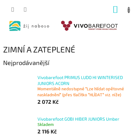
Přejít
NÁKUP
na
obsah
KOŠÍK
ZIMNÍ A ZATEPLENÉ
Nejprodávanější
Vivobarefoot PRIMUS LUDO HI WINTERISED
JUNIORS ACORN
Momentálně nedostupné "Lze hlídat opětovné
naskladnění" (přes tlačítko "HLÍDAT" viz. níže)
2 072 Kč
Vivobarefoot GOBI HIBER JUNIORS Umber
Skladem
2 116 Kč