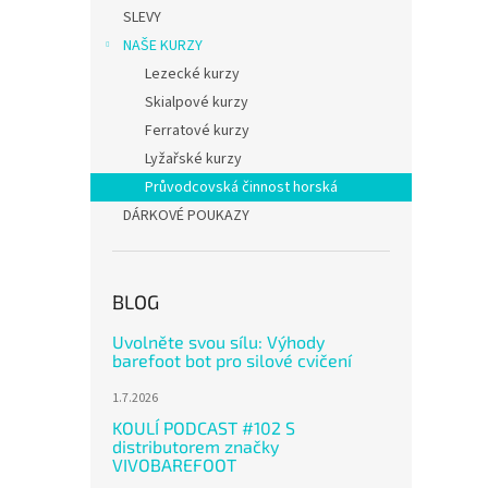
n
SLEVY
e
NAŠE KURZY
l
Lezecké kurzy
Skialpové kurzy
Ferratové kurzy
Lyžařské kurzy
Průvodcovská činnost horská
DÁRKOVÉ POUKAZY
BLOG
Uvolněte svou sílu: Výhody
barefoot bot pro silové cvičení
1.7.2026
KOULÍ PODCAST #102 S
distributorem značky
VIVOBAREFOOT