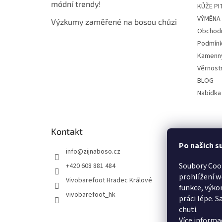
módní trendy!
KŮŽE P
VÝMĚNA 
Výzkumy zaměřené na bosou chůzi
Obchodn
Podmínk
Kamenn
Věrnost
BLOG
Nabídka
Kontakt
Po našich s
info
@
zijnaboso.cz
Soubory Coo
+420 608 881 484
prohlížení w
Vivobarefoot Hradec Králové
funkce, výko
vivobarefoot_hk
práci lépe. 
chuti.
Více informa