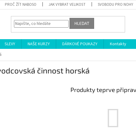
PROČ ŽÍT NABOSO
JAK VYBRAT VELIKOST
SVOBODU PRO NOHY
HLEDAT
SLEVY
NAŠE KURZY
DÁRKOVÉ POUKAZY
Kontakty
á
vodcovská činnost horská
Produkty teprve připra