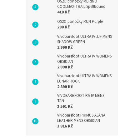
OS2O ponožky MERINO
COOLMAX TRAIL Spellbound
410 Kč
OS2O ponožky RUN Purple
280 Kč
Vivobarefoot ULTRA IV JJF MENS
SHADOW GREEN
2 990 Kč
Vivobarefoot ULTRA IV WOMENS
OBSIDIAN
2 890 Kč
Vivobarefoot ULTRA IV WOMENS
LUNAR ROCK
2 890 Kč
VIVOBAREFOOT RA IV MENS
TAN
3 591 Kč
Vivobarefoot PRIMUS ASANA
LEATHER MENS OBSIDIAN
3 816 Kč