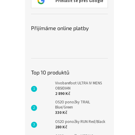
Přihlásit se přes Google
Přijímáme online platby
Top 10 produktů
Vivobarefoot ULTRA IV MENS
OBSIDIAN
2 890 Kč
OS2O ponožky TRAIL
Blue/Green
330 Kč
OS2O ponožky RUN Red/Black
280 Kč