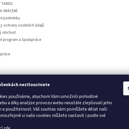
ITTARDS
A VRÁCENÍ
í podmínky
y ochrany osobních údajů
ý obchod
ní program a Spolupráce
 práce
ušenkách neztloustnete
kies používáme, abychom Vám umožnili pohodlné
ebu a díky analýze provozu webu neustále zlepšovali jeho
n a použitelnost. Váš souhlas nám pomůžete dělat naši
Samozřejmě si naše cookies můžete nastavit i podle své
cí
zde
.