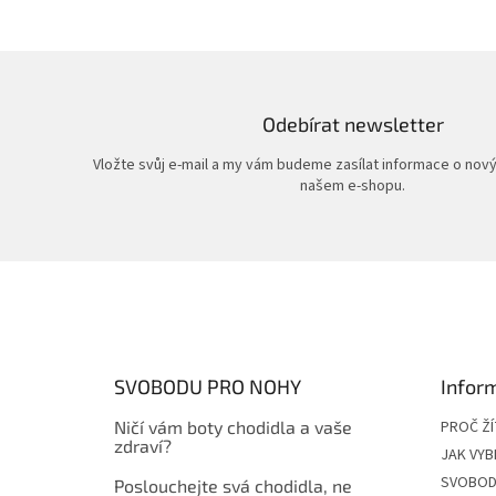
Odebírat newsletter
Vložte svůj e-mail a my vám budeme zasílat informace o nov
našem e-shopu.
Z
á
p
a
t
SVOBODU PRO NOHY
Infor
í
Ničí vám boty chodidla a vaše
PROČ Ž
zdraví?
JAK VYB
SVOBOD
Poslouchejte svá chodidla, ne