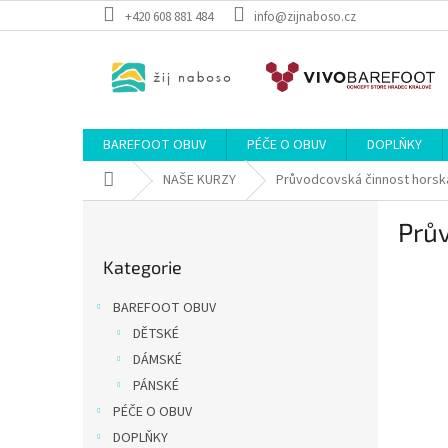
Přejít
+420 608 881 484
info@zijnaboso.cz
na
obsah
BAREFOOT OBUV
PÉČE O OBUV
DOPLŇKY
Domů
NAŠE KURZY
Průvodcovská činnost horsk
P
Prů
o
Přeskočit
s
Kategorie
kategorie
t
r
BAREFOOT OBUV
a
DĚTSKÉ
n
DÁMSKÉ
n
í
PÁNSKÉ
p
PÉČE O OBUV
a
DOPLŇKY