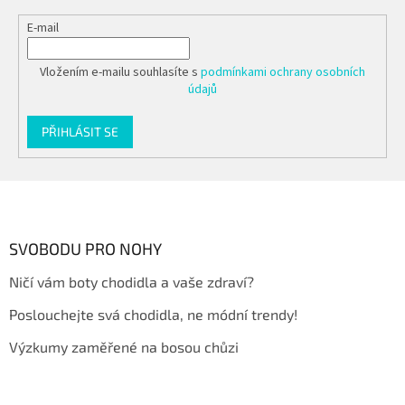
E-mail
Vložením e-mailu souhlasíte s
podmínkami ochrany osobních
údajů
PŘIHLÁSIT SE
Z
á
p
a
SVOBODU PRO NOHY
t
Ničí vám boty chodidla a vaše zdraví?
í
Poslouchejte svá chodidla, ne módní trendy!
Výzkumy zaměřené na bosou chůzi