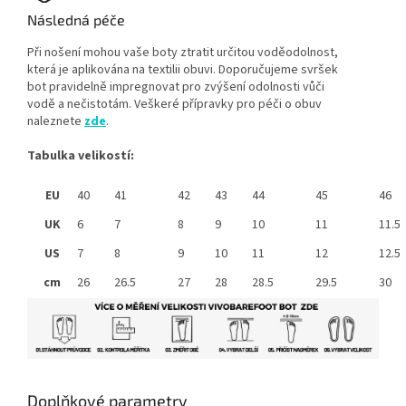
Následná péče
Při nošení mohou vaše boty ztratit určitou voděodolnost,
která je aplikována na textilii obuvi. Doporučujeme svršek
bot pravidelně impregnovat pro zvýšení odolnosti vůči
vodě a nečistotám. Veškeré přípravky pro péči o obuv
naleznete
zde
.
Tabulka velikostí:
EU
40
41
42
43
44
45
46
UK
6
7
8
9
10
11
11.5
US
7
8
9
10
11
12
12.5
cm
26
26.5
27
28
28.5
29.5
30
Doplňkové parametry