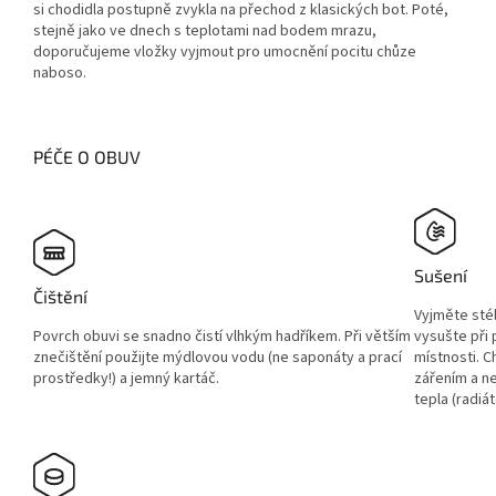
si chodidla postupně zvykla na přechod z klasických bot. Poté,
stejně jako ve dnech s teplotami nad bodem mrazu,
doporučujeme vložky vyjmout pro umocnění pocitu chůze
naboso.
PÉČE O OBUV
Sušení
Čištění
Vyjměte sté
Povrch obuvi se snadno čistí vlhkým hadříkem. Při větším
vysušte při
znečištění použijte mýdlovou vodu (ne saponáty a prací
místnosti. 
prostředky!) a jemný kartáč.
zářením a ne
tepla (radiát