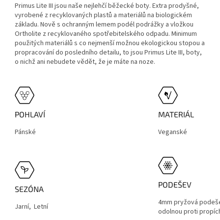
Primus Lite III jsou naše nejlehčí běžecké boty. Extra prodyšné,
vyrobené z recyklovaných plastů a materiálů na biologickém
základu. Nově s ochranným lemem podél podrážky a vložkou
Ortholite z recyklovaného spotřebitelského odpadu. Minimum
použitých materiálů s co nejmenší možnou ekologickou stopou a
propracování do posledního detailu, to jsou Primus Lite III, boty,
o nichž ani nebudete vědět, že je máte na noze.
POHLAVÍ
MATERIÁL
Pánské
Veganské
PODEŠEV
SEZÓNA
4mm pryžová podeše
Jarní, Letní
odolnou proti propíc