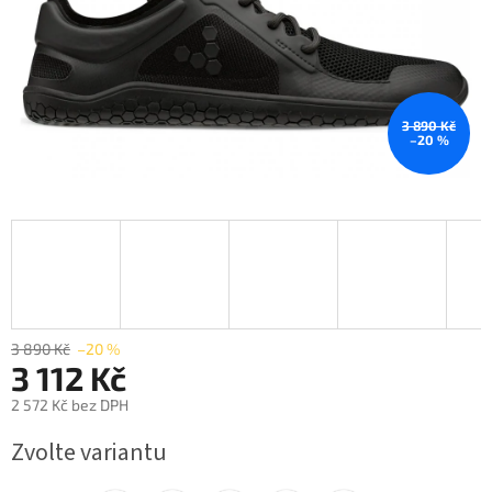
3 890 Kč
–20 %
3 890 Kč
–20 %
3 112 Kč
2 572 Kč bez DPH
Měrná
Zvolte variantu
cena: