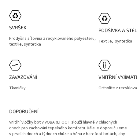
SVRŠEK
PODŠÍVKA A STÉ
Prodyšná síťovina z recyklovaného polyesteru,
Textilie,
syntetika
textilie, syntetika
ZAVAZOVÁNÍ
VNITŘNÍ VYJÍMA
Tkaničky
Ortholite z recyklo
DOPORUČENÍ
Vnitřní vložky bot VIVOBAREFOOT slouží hlavně v chladných
dnech pro zachování tepelného komfortu. Dále je doporučujeme
v prvních dnech a týdnech chůze a běhu v barefoot botách, aby