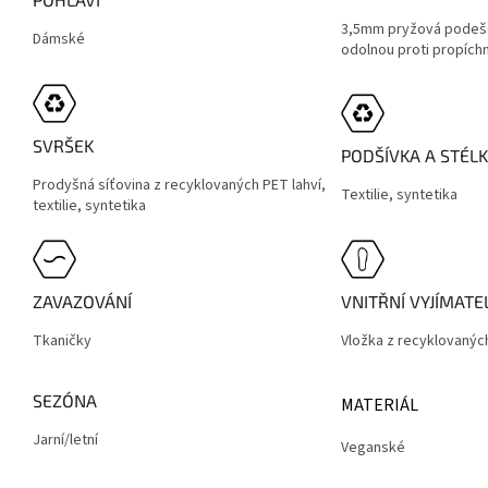
3,5mm pryžová podeš
Dámské
odolnou proti propíchn
SVRŠEK
PODŠÍVKA A STÉL
Prodyšná síťovina z recyklovaných PET lahví,
Textilie, syntetika
textilie, syntetika
ZAVAZOVÁNÍ
VNITŘNÍ VYJÍMAT
Tkaničky
Vložka z recyklovanýc
SEZÓNA
MATERIÁL
Jarní/letní
Veganské