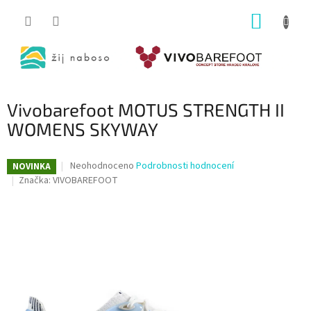
Přejít
NÁKUP
na
obsah
KOŠÍK
Vivobarefoot MOTUS STRENGTH II
WOMENS SKYWAY
Průměrné
Neohodnoceno
Podrobnosti hodnocení
NOVINKA
hodnocení
Značka:
VIVOBAREFOOT
produktu
je
0,0
z
5
hvězdiček.