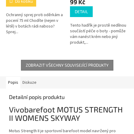
99 Kč
Do košíku
DETAIL
Ochranný sprej proti oděrkám a
pocení 75 ml Chodíte (nejen v
Tento hadřík je prostě nedílnou
létě) v botách rádi naboso?
součástí péče o boty - pomůže
Sprej...
vám nanést krém nebo jiný
produkt,...
ZOBRAZIT VŠECHNY SOUVISEJÍCÍ PRODUKTY
Popis
Diskuze
Detailní popis produktu
Vivobarefoot MOTUS STRENGTH
II WOMENS SKYWAY
Motus Strength II je sportovní barefoot model navržený pro