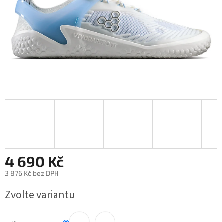
4 690 Kč
3 876 Kč bez DPH
Měrná
Zvolte variantu
cena: