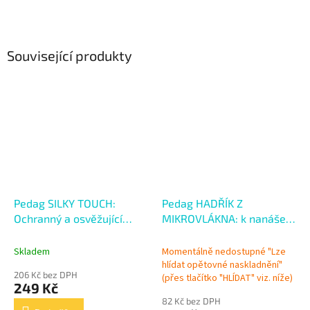
Související produkty
Pedag SILKY TOUCH:
Pedag HADŘÍK Z
Ochranný a osvěžující
MIKROVLÁKNA: k nanášení
sprej na chodidla
produktů a leštění
Skladem
Momentálně nedostupné "Lze
hlídat opětovné naskladnění"
206 Kč bez DPH
(přes tlačítko "HLÍDAT" viz. níže)
249 Kč
82 Kč bez DPH