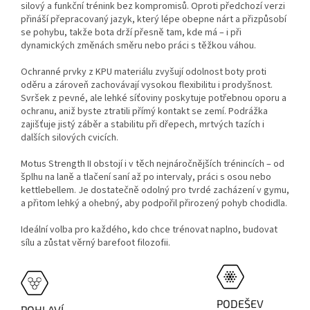
silový a funkční trénink bez kompromisů. Oproti předchozí verzi
přináší přepracovaný jazyk, který lépe obepne nárt a přizpůsobí
se pohybu, takže bota drží přesně tam, kde má – i při
dynamických změnách směru nebo práci s těžkou váhou.
Ochranné prvky z KPU materiálu zvyšují odolnost boty proti
oděru a zároveň zachovávají vysokou flexibilitu i prodyšnost.
Svršek z pevné, ale lehké síťoviny poskytuje potřebnou oporu a
ochranu, aniž byste ztratili přímý kontakt se zemí. Podrážka
zajišťuje jistý záběr a stabilitu při dřepech, mrtvých tazích i
dalších silových cvicích.
Motus Strength II obstojí i v těch nejnáročnějších trénincích – od
šplhu na laně a tlačení saní až po intervaly, práci s osou nebo
kettlebellem. Je dostatečně odolný pro tvrdé zacházení v gymu,
a přitom lehký a ohebný, aby podpořil přirozený pohyb chodidla.
Ideální volba pro každého, kdo chce trénovat naplno, budovat
sílu a zůstat věrný barefoot filozofii.
PODEŠEV
POHLAVÍ