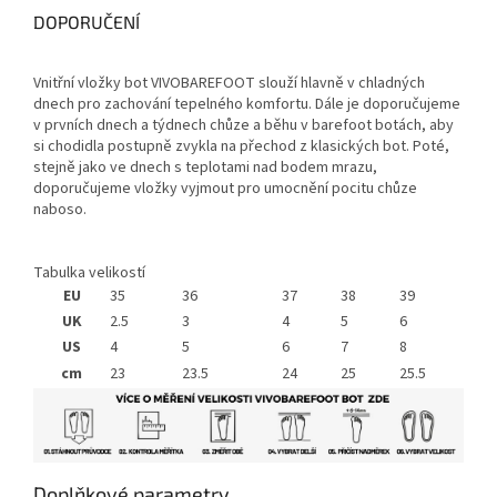
DOPORUČENÍ
Vnitřní vložky bot VIVOBAREFOOT slouží hlavně v chladných
dnech pro zachování tepelného komfortu. Dále je doporučujeme
v prvních dnech a týdnech chůze a běhu v barefoot botách, aby
si chodidla postupně zvykla na přechod z klasických bot. Poté,
stejně jako ve dnech s teplotami nad bodem mrazu,
doporučujeme vložky vyjmout pro umocnění pocitu chůze
naboso.
Tabulka velikostí
EU
35
36
37
38
39
UK
2.5
3
4
5
6
US
4
5
6
7
8
cm
23
23.5
24
25
25.5
Doplňkové parametry