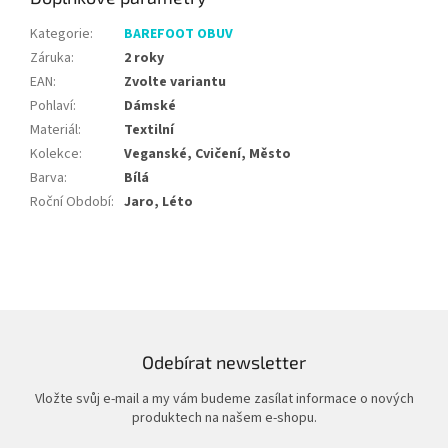
Kategorie
:
BAREFOOT OBUV
Záruka
:
2 roky
EAN
:
Zvolte variantu
Pohlaví
:
Dámské
Materiál
:
Textilní
Kolekce
:
Veganské, Cvičení, Město
Barva
:
Bílá
Roční Období
:
Jaro, Léto
Odebírat newsletter
Vložte svůj e-mail a my vám budeme zasílat informace o nových
produktech na našem e-shopu.