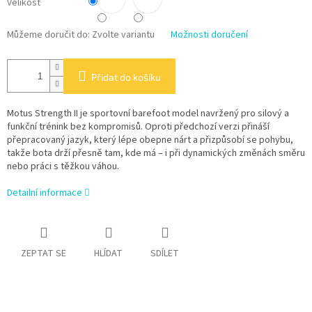
Velikost
Můžeme doručit do:
Zvolte variantu
Možnosti doručení
Přidat do košíku
Motus Strength II je sportovní barefoot model navržený pro silový a
funkční trénink bez kompromisů. Oproti předchozí verzi přináší
přepracovaný jazyk, který lépe obepne nárt a přizpůsobí se pohybu,
takže bota drží přesně tam, kde má – i při dynamických změnách směru
nebo práci s těžkou váhou.
Detailní informace
ZEPTAT SE
HLÍDAT
SDÍLET