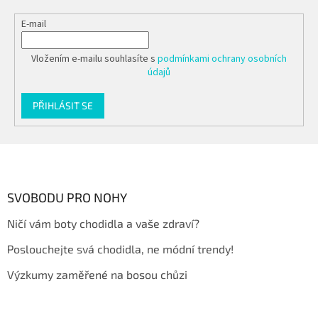
E-mail
Vložením e-mailu souhlasíte s
podmínkami ochrany osobních
údajů
PŘIHLÁSIT SE
Z
á
p
a
SVOBODU PRO NOHY
t
Ničí vám boty chodidla a vaše zdraví?
í
Poslouchejte svá chodidla, ne módní trendy!
Výzkumy zaměřené na bosou chůzi