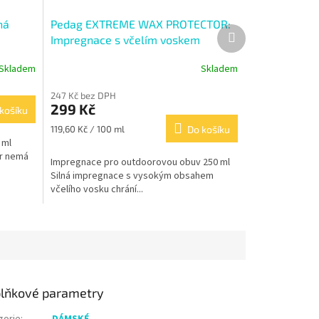
ná
Pedag EXTREME WAX PROTECTOR:
Další
Impregnace s včelím voskem
produkt
Skladem
Skladem
247 Kč bez DPH
299 Kč
košíku
Měrná
119,60 Kč / 100 ml
Do košíku
cena:
 ml
or nemá
Impregnace pro outdoorovou obuv 250 ml
Silná impregnace s vysokým obsahem
včelího vosku chrání...
lňkové parametry