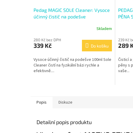
Pedag MAGIC SOLE Cleaner: Vysoce
PEDAG 
účinný čistič na podešve
PĚNA 
Skladem
280 Kč bez DPH
239 Kč 
339 Kč
289 
Do košíku
Vysoce účinný čistič na podešve 100ml Sole
Čisticí a
Cleaner čistí na fyzikální bázi rychle a
pěny s p
efektivně....
vaše...
Popis
Diskuze
Detailní popis produktu