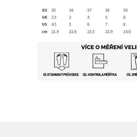
EU
35
36
37
38
39
UK
2.5
3
4
5
6
US
4.5
5
6
7
8
cm
21.9
22.6
23.3
23.9
24.6