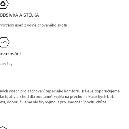
ODŠÍVKA A STÉLKA
rvotřídní useň z volně chovaného skotu
avazování
kaničky
adných dnech pro zachování tepelného komfortu. Dále je doporučujeme
ách, aby si chodidla postupně zvykla na přechod z klasických bot.
razu, doporučujeme vložky vyjmout pro umocnění pocitu chůze