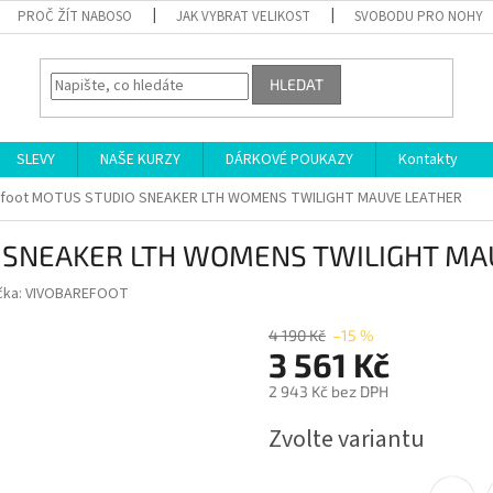
PROČ ŽÍT NABOSO
JAK VYBRAT VELIKOST
SVOBODU PRO NOHY
HLEDAT
SLEVY
NAŠE KURZY
DÁRKOVÉ POUKAZY
Kontakty
efoot MOTUS STUDIO SNEAKER LTH WOMENS TWILIGHT MAUVE LEATHER
O SNEAKER LTH WOMENS TWILIGHT MA
čka:
VIVOBAREFOOT
4 190 Kč
–15 %
3 561 Kč
2 943 Kč bez DPH
Měrná
Zvolte variantu
cena: