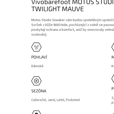
Vivobarefoot MOTUS STU
TWILIGHT MAUVE
Motus Studio Sneaker vám budou spolehlivým společní
Svršek z kůže Wild Hide, pocházející z volně se pasou
poskytují ochranu a komfort, aniž by omezovaly vním
svobodný.
POHLAVÍ
M
Dámské
K
P
SEZÓNA
2
Celoroční, Jarní, Letní, Podzimní
p