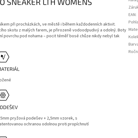
DIO SNEAKER LTH WOMENS
Kate
Záru
EAN
:
Pohla
kem při procházkách, ve městě i během každodenních aktivit.
Mater
cího skotu z malých farem, je přirozeně vodoodpudivý a odolný. Boty
ání povrchu pod nohama – pocit téměř bosé chůze nikdy nebyl tak
Kole
Barv
Ročn
ATERIÁL
ožené
ODEŠEV
,5mm pryžová podešev + 2,5mm vzorek, s
atentovanou ochranou odolnou proti propíchnutí