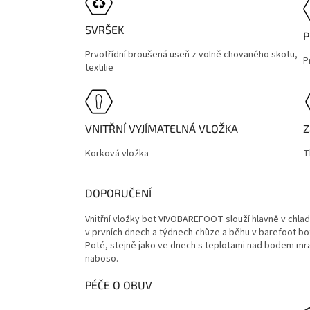
SVRŠEK
P
Prvotřídní broušená useň z volně chovaného skotu,
P
textilie
VNITŘNÍ VYJÍMATELNÁ VLOŽKA
Z
Korková vložka
T
DOPORUČENÍ
Vnitřní vložky bot VIVOBAREFOOT slouží hlavně v chl
v prvních dnech a týdnech chůze a běhu v barefoot bot
Poté, stejně jako ve dnech s teplotami nad bodem m
naboso.
PÉČE O OBUV