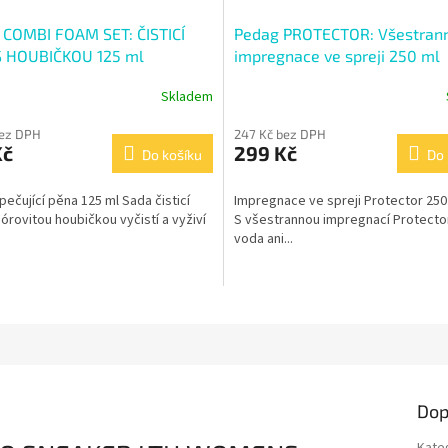
COMBI FOAM SET: ČISTICÍ
Pedag PROTECTOR: Všestran
S HOUBIČKOU 125 ml
impregnace ve spreji 250 ml
Skladem
bez DPH
247 Kč bez DPH
Kč
299 Kč
Do košíku
Do 
 pečující pěna 125 ml Sada čisticí
Impregnace ve spreji Protector 250
órovitou houbičkou vyčistí a vyživí
S všestrannou impregnací Protect
voda ani...
Dop