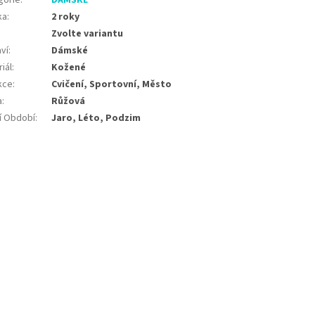
gorie
:
DÁMSKÉ
ka
:
2 roky
Zvolte variantu
ví
:
Dámské
iál
:
Kožené
kce
:
Cvičení, Sportovní, Město
a
:
Růžová
í Období
:
Jaro, Léto, Podzim