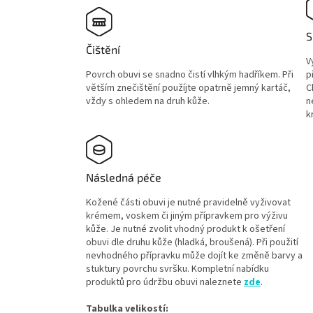
S
Čištění
V
Povrch obuvi se snadno čistí vlhkým hadříkem. Při
p
větším znečištění použíjte opatrně jemný kartáč,
C
vždy s ohledem na druh kůže.
n
k
Následná péče
Kožené části obuvi je nutné pravidelně vyživovat
krémem, voskem či jiným přípravkem pro výživu
kůže. Je nutné zvolit vhodný produkt k ošetření
obuvi dle druhu kůže (hladká, broušená). Při použití
nevhodného přípravku může dojít ke změně barvy a
stuktury povrchu svršku. Kompletní nabídku
produktů pro údržbu obuvi naleznete
zde
.
Tabulka velikostí: