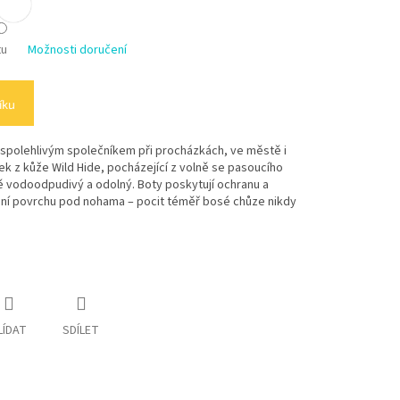
tu
Možnosti doručení
íku
spolehlivým společníkem při procházkách, ve městě i
k z kůže Wild Hide, pocházející z volně se pasoucího
ě vodoodpudivý a odolný. Boty poskytují ochranu a
ání povrchu pod nohama – pocit téměř bosé chůze nikdy
LÍDAT
SDÍLET