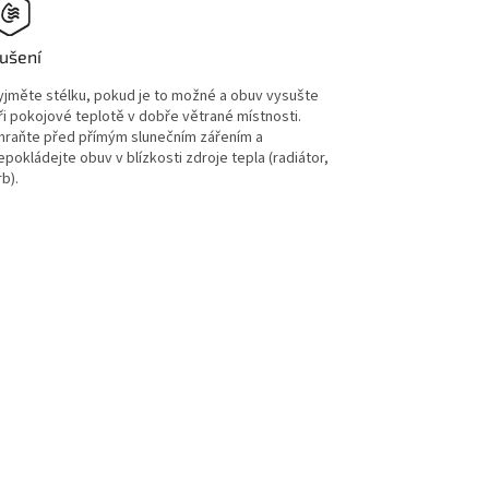
ušení
yjměte stélku, pokud je to možné a obuv vysušte
ři pokojové teplotě v dobře větrané místnosti.
hraňte před přímým slunečním zářením a
epokládejte obuv v blízkosti zdroje tepla (radiátor,
rb).