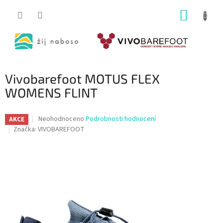
Přejít
NÁKUP
na
obsah
KOŠÍK
Vivobarefoot MOTUS FLEX
WOMENS FLINT
Průměrné
Neohodnoceno
Podrobnosti hodnocení
AKCE
hodnocení
Značka:
VIVOBAREFOOT
produktu
je
0,0
z
5
hvězdiček.