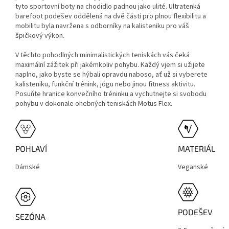
tyto sportovní boty na chodidlo padnou jako ulité. Ultratenká
barefoot podešev oddělená na dvě části pro plnou flexibilitu a
mobilitu byla navržena s odborníky na kalisteniku pro váš
špičkový výkon.
V těchto pohodlných minimalistických teniskách vás čeká
maximální zážitek při jakémkoliv pohybu. Každý vjem si užijete
naplno, jako byste se hýbali opravdu naboso, ať už si vyberete
kalisteniku, funkční trénink, jógu nebo jinou fitness aktivitu.
Posuňte hranice konvečního tréninku a vychutnejte si svobodu
pohybu v dokonale ohebných teniskách Motus Flex.
POHLAVÍ
MATERIÁL
Dámské
Veganské
PODEŠEV
SEZÓNA