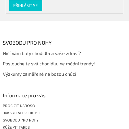
PŘIHLÁSIT SE
Z
á
p
a
SVOBODU PRO NOHY
t
Ničí vám boty chodidla a vaše zdraví?
í
Poslouchejte svá chodidla, ne módní trendy!
Výzkumy zaměřené na bosou chůzi
Informace pro vás
PROČ ŽÍT NABOSO
JAK VYBRAT VELIKOST
SVOBODU PRO NOHY
KŮŽE PITTARDS