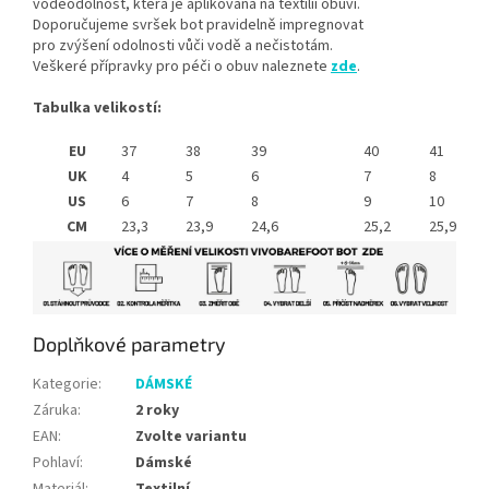
voděodolnost, která je aplikována na textilii obuvi.
Doporučujeme svršek bot pravidelně impregnovat
pro zvýšení odolnosti vůči vodě a nečistotám.
Veškeré přípravky pro péči o obuv naleznete
zde
.
Tabulka velikostí:
EU
37
38
39
40
41
UK
4
5
6
7
8
US
6
7
8
9
10
CM
23,3
23,9
24,6
25,2
25,9
Doplňkové parametry
Kategorie
:
DÁMSKÉ
Záruka
:
2 roky
EAN
:
Zvolte variantu
Pohlaví
:
Dámské