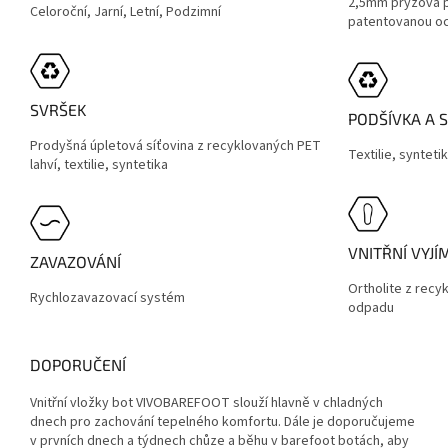
2,5mm pryžová 
Celoroční, Jarní, Letní, Podzimní
patentovanou oc
SVRŠEK
PODŠÍVKA A 
Prodyšná úpletová síťovina z recyklovaných PET
Textilie, synteti
lahví, textilie, syntetika
VNITŘNÍ VYJ
ZAVAZOVÁNÍ
Ortholite z rec
Rychlozavazovací systém
odpadu
DOPORUČENÍ
Vnitřní vložky bot VIVOBAREFOOT slouží hlavně v chladných
dnech pro zachování tepelného komfortu. Dále je doporučujeme
v prvních dnech a týdnech chůze a běhu v barefoot botách, aby