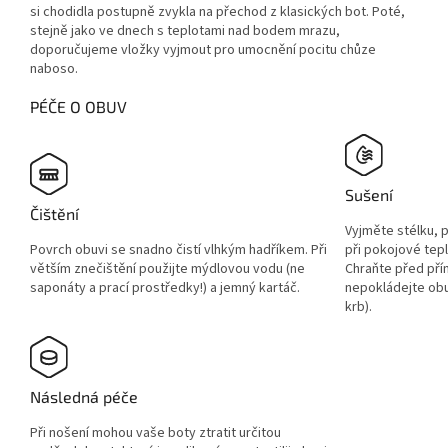
si chodidla postupně zvykla na přechod z klasických bot. Poté,
stejně jako ve dnech s teplotami nad bodem mrazu,
doporučujeme vložky vyjmout pro umocnění pocitu chůze
naboso.
PÉČE O OBUV
Sušení
Čištění
Vyjměte stélku, 
Povrch obuvi se snadno čistí vlhkým hadříkem. Při
při pokojové tep
větším znečištění použijte mýdlovou vodu (ne
Chraňte před pří
saponáty a prací prostředky!) a jemný kartáč.
nepokládejte obuv
krb).
Následná péče
Při nošení mohou vaše boty ztratit určitou