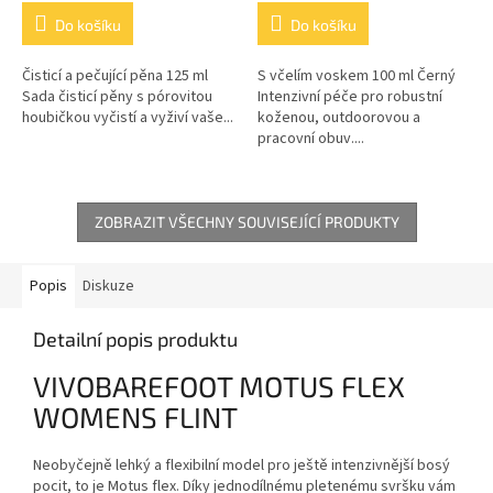
Do košíku
Do košíku
Čisticí a pečující pěna 125 ml
S včelím voskem 100 ml Černý
Sada čisticí pěny s pórovitou
Intenzivní péče pro robustní
houbičkou vyčistí a vyživí vaše...
koženou, outdoorovou a
pracovní obuv....
ZOBRAZIT VŠECHNY SOUVISEJÍCÍ PRODUKTY
Popis
Diskuze
Detailní popis produktu
VIVOBAREFOOT MOTUS FLEX
WOMENS FLINT
Neobyčejně lehký a flexibilní model pro ještě intenzivnější bosý
pocit, to je Motus flex. Díky jednodílnému pletenému svršku vám