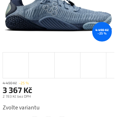
4 490 Kč
–25 %
4 490 Kč
–25 %
3 367 Kč
2 783 Kč bez DPH
Měrná
Zvolte variantu
cena: