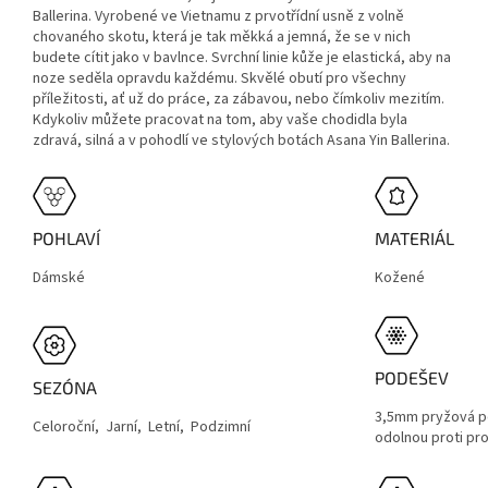
Ballerina. Vyrobené ve Vietnamu z prvotřídní usně z volně
chovaného skotu, která je tak měkká a jemná, že se v nich
budete cítit jako v bavlnce. Svrchní linie kůže je elastická, aby na
noze seděla opravdu každému. Skvělé obutí pro všechny
příležitosti, ať už do práce, za zábavou, nebo čímkoliv mezitím.
Kdykoliv můžete pracovat na tom, aby vaše chodidla byla
zdravá, silná a v pohodlí ve stylových botách Asana Yin Ballerina.
POHLAVÍ
MATERIÁL
Dámské
Kožené
PODEŠEV
SEZÓNA
3,5mm pryžová p
Celoroční, Jarní, Letní, Podzimní
odolnou proti pro