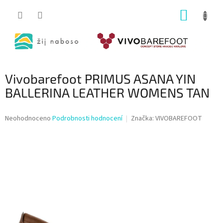
Přejít
NÁKUP
na
obsah
KOŠÍK
Vivobarefoot PRIMUS ASANA YIN
BALLERINA LEATHER WOMENS TAN
Průměrné
Neohodnoceno
Podrobnosti hodnocení
Značka:
VIVOBAREFOOT
hodnocení
produktu
je
0,0
z
5
hvězdiček.