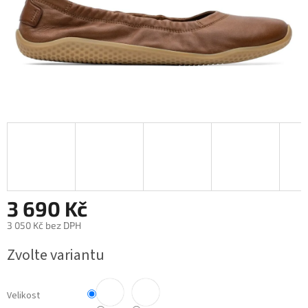
3 690 Kč
3 050 Kč bez DPH
Měrná
Zvolte variantu
cena:
Velikost