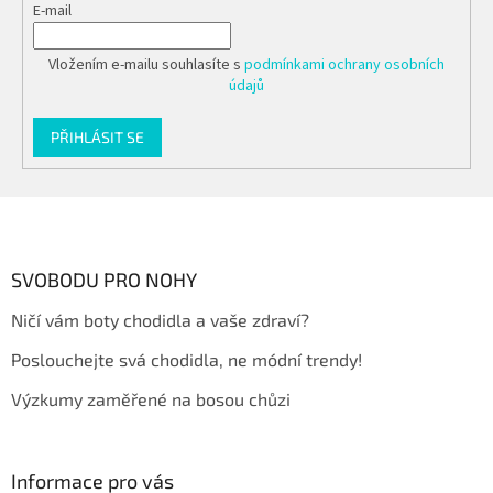
E-mail
Vložením e-mailu souhlasíte s
podmínkami ochrany osobních
údajů
PŘIHLÁSIT SE
Z
á
p
a
SVOBODU PRO NOHY
t
Ničí vám boty chodidla a vaše zdraví?
í
Poslouchejte svá chodidla, ne módní trendy!
Výzkumy zaměřené na bosou chůzi
Informace pro vás