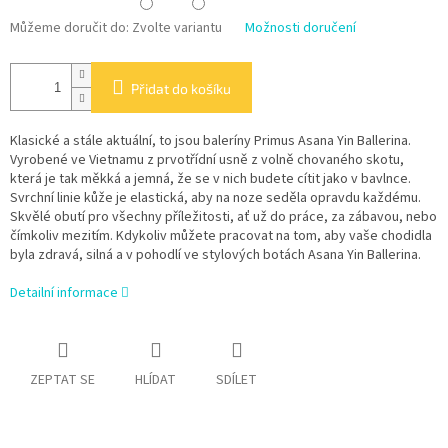
Můžeme doručit do:
Zvolte variantu
Možnosti doručení
Přidat do košíku
Klasické a stále aktuální, to jsou baleríny Primus Asana Yin Ballerina.
Vyrobené ve Vietnamu z prvotřídní usně z volně chovaného skotu,
která je tak měkká a jemná, že se v nich budete cítit jako v bavlnce.
Svrchní linie kůže je elastická, aby na noze seděla opravdu každému.
Skvělé obutí pro všechny příležitosti, ať už do práce, za zábavou, nebo
čímkoliv mezitím. Kdykoliv můžete pracovat na tom, aby vaše chodidla
byla zdravá, silná a v pohodlí ve stylových botách Asana Yin Ballerina.
Detailní informace
ZEPTAT SE
HLÍDAT
SDÍLET