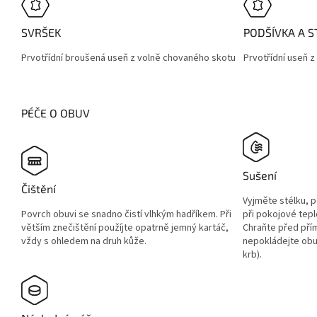
SVRŠEK
PODŠÍVKA A S
Prvotřídní broušená useň z volně chovaného skotu
Prvotřídní useň 
PÉČE O OBUV
Sušení
Čištění
Vyjměte stélku, 
Povrch obuvi se snadno čistí vlhkým hadříkem. Při
při pokojové tepl
větším znečištění použíjte opatrně jemný kartáč,
Chraňte před pří
vždy s ohledem na druh kůže.
nepokládejte obuv
krb).