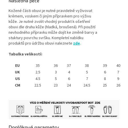
Následná péče
Kožené části obuvi je nutné pravidelně vyživovat
krémem, voskem či jiným přípravkem pro výživu
kůže. Je nutné zvolit vhodný produkt k ošetření
obuvi dle druhu kůže (hladká, broušená). Při použití
nevhodného přípravku může dojít ke změně barvy a
stuktury povrchu svršku. Kompletní nabídku
produktů pro údržbu obuvi naleznete
zde
.
Tabulka velikostí:
EU
35
36
37
38
39
40
UK
2.5
3
4
5
6
7
US
4.5
5
6
7
8
9
CM
22.5
23
24
24.5
25
26
Doplňkové parametry