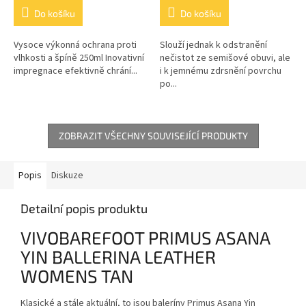
Do košíku
Do košíku
Vysoce výkonná ochrana proti
Slouží jednak k odstranění
vlhkosti a špíně 250ml Inovativní
nečistot ze semišové obuvi, ale
impregnace efektivně chrání...
i k jemnému zdrsnění povrchu
po...
ZOBRAZIT VŠECHNY SOUVISEJÍCÍ PRODUKTY
Popis
Diskuze
Detailní popis produktu
VIVOBAREFOOT PRIMUS ASANA
YIN BALLERINA LEATHER
WOMENS TAN
Klasické a stále aktuální, to jsou baleríny Primus Asana Yin