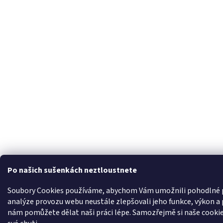
Po našich sušenkách neztloustnete
Soubory Cookies používáme, abychom Vám umožnili pohodlné p
analýze provozu webu neustále zlepšovali jeho funkce, výkon a 
nám pomůžete dělat naši práci lépe. Samozřejmě si naše cookie