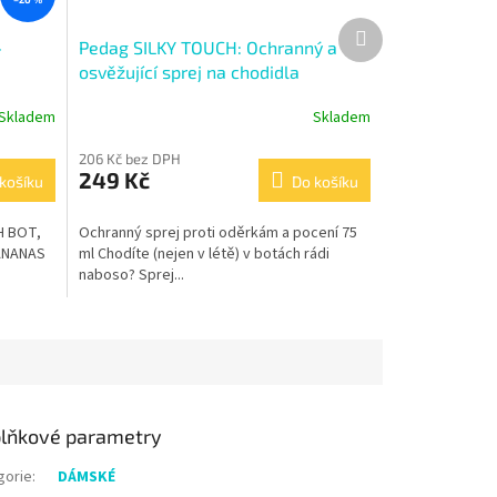
Další
-
Pedag SILKY TOUCH: Ochranný a
produkt
osvěžující sprej na chodidla
Skladem
Skladem
206 Kč bez DPH
249 Kč
košíku
Do košíku
H BOT,
Ochranný sprej proti oděrkám a pocení 75
ANANAS
ml Chodíte (nejen v létě) v botách rádi
naboso? Sprej...
lňkové parametry
gorie
:
DÁMSKÉ