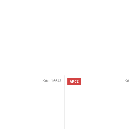
Kód:
16643
Kó
AKCE