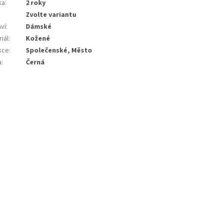
ka
:
2 roky
Zvolte variantu
ví
:
Dámské
iál
:
Kožené
kce
:
Společenské, Město
a
:
Černá