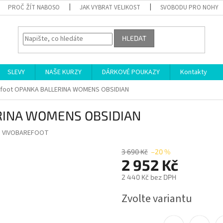
PROČ ŽÍT NABOSO
JAK VYBRAT VELIKOST
SVOBODU PRO NOHY
HLEDAT
SLEVY
NAŠE KURZY
DÁRKOVÉ POUKAZY
Kontakty
efoot OPANKA BALLERINA WOMENS OBSIDIAN
ERINA WOMENS OBSIDIAN
:
VIVOBAREFOOT
3 690 Kč
–20 %
2 952 Kč
2 440 Kč bez DPH
Měrná
Zvolte variantu
cena: