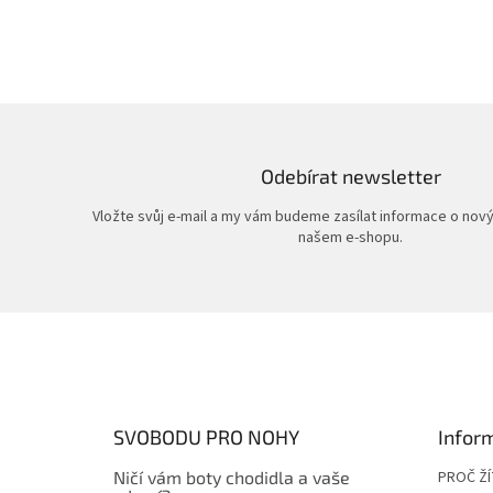
Odebírat newsletter
Vložte svůj e-mail a my vám budeme zasílat informace o nov
našem e-shopu.
Z
á
p
a
t
SVOBODU PRO NOHY
Infor
í
Ničí vám boty chodidla a vaše
PROČ Ž