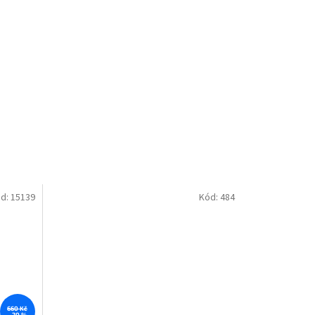
d:
15139
Kód:
484
660 Kč
–20 %