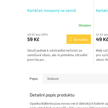
Kartáček mosazný na semiš
Kartáč
Skladem
49 Kč bez DPH
41 Kč b
59 Kč
49 K
Do košíku
Slouží jednak k odstranění nečistot ze
Malý ruč
semišové obuvi, ale i k jemnému zdrsnění
pro vyče
povrchu po...
obuvi. R
Popis
Diskuze
Detailní popis produktu
Opanka Ballerina jsou novou verzí dámských balerín s