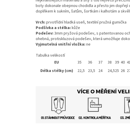
nejkvalitnějších materiálů a šitý s tou největší preciz
boty dokonale obepnou chodidla a přesto jim dopřejí 
doplňkem k sukním, šatům, šortkám i kalhotám a skvěle 
Vrch:
prvotřídní hladká useň, textilní pružná gumička
Podšívka a stélka:
kůže
Podešev:
3mm pryžová podešev, s patentovanou ochra
ohebná, protiskluzová podešev, která umožňuje dokon
Vyjmutelná vnitřní vložka:
ne
Tabulka velikostí
EU
35
36
37
38
39
40
4
Délka stélky (cm)
22,5
23,5
24
24,5
25
26
2