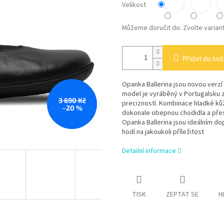
Velikost
Můžeme doručit do:
Zvolte varian
Přidat do koš
Opanka Ballerina jsou novou verzí
model je vyráběný v Portugalsku z 
3 690 Kč
precizností. Kombinace hladké kůž
–20 %
dokonale obepnou chodidla a přes
Opanka Ballerina jsou ideálním do
hodí na jakoukoli příležitost
Detailní informace
TISK
ZEPTAT SE
H