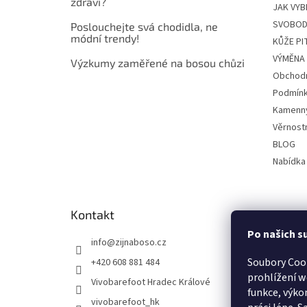
zdraví?
JAK VYB
SVOBOD
Poslouchejte svá chodidla, ne
módní trendy!
KŮŽE P
VÝMĚNA 
Výzkumy zaměřené na bosou chůzi
Obchodn
Podmínk
Kamenn
Věrnost
BLOG
Nabídka
Kontakt
Po našich s
info
@
zijnaboso.cz
Soubory Coo
+420 608 881 484
prohlížení w
Vivobarefoot Hradec Králové
funkce, výko
vivobarefoot_hk