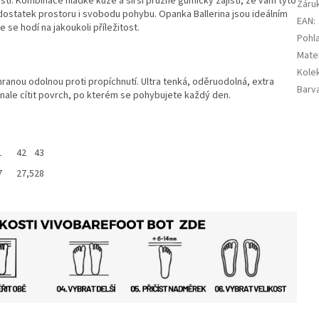
ností. Kombinace hladké kůže a širší pružné gumičky zajistí, že vám tyto
Záru
dostatek prostoru i svobodu pohybu. Opanka Ballerina jsou ideálním
EAN
:
se hodí na jakoukoli příležitost.
Pohla
Mater
Kole
nou odolnou proti propíchnutí. Ultra tenká, oděruodolná, extra
Barv
ale cítit povrch, po kterém se pohybujete každý den.
1
42
43
7
27,5
28