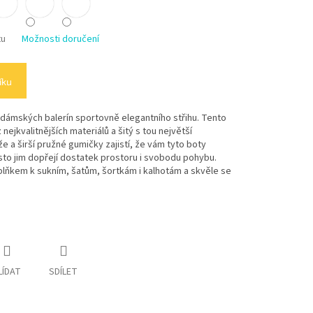
tu
Možnosti doručení
íku
 dámských balerín sportovně elegantního střihu. Tento
nejkvalitnějších materiálů a šitý s tou největší
e a širší pružné gumičky zajistí, že vám tyto boty
to jim dopřejí dostatek prostoru i svobodu pohybu.
plňkem k sukním, šatům, šortkám i kalhotám a skvěle se
LÍDAT
SDÍLET