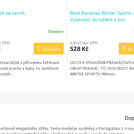
ek na semiš
Boot Bananas Winter Sports 
Vysoušeč do lyžáků a bot
Skladem
ez DPH
436 Kč bez DPH
č
528 Kč
Do košíku
Do 
ní kartáček s přírodními štětinami
CESTA K VYSOUŠENÍ PŘASKÁČOVÝC
sání prachu a špíny ze semišové
OBUVI I RUKAVIC. TO JSOU BOOT B
ozměr...
WINTER SPORTS! Vlhkost...
Dop
portovně elegantního střihu. Tento model je vyráběný v Portugalsku z
Kate