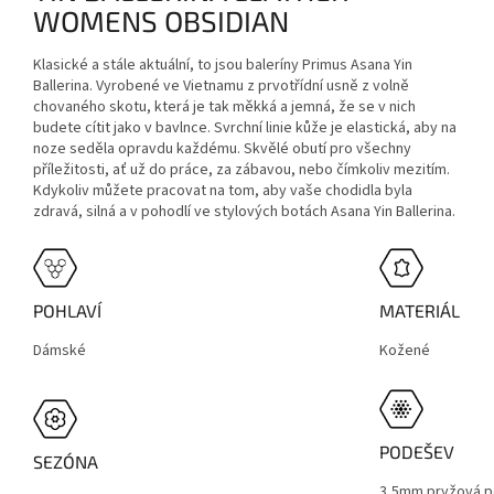
WOMENS OBSIDIAN
Klasické a stále aktuální, to jsou baleríny Primus Asana Yin
Ballerina. Vyrobené ve Vietnamu z prvotřídní usně z volně
chovaného skotu, která je tak měkká a jemná, že se v nich
budete cítit jako v bavlnce. Svrchní linie kůže je elastická, aby na
noze seděla opravdu každému. Skvělé obutí pro všechny
příležitosti, ať už do práce, za zábavou, nebo čímkoliv mezitím.
Kdykoliv můžete pracovat na tom, aby vaše chodidla byla
zdravá, silná a v pohodlí ve stylových botách Asana Yin Ballerina.
POHLAVÍ
MATERIÁL
Dámské
Kožené
PODEŠEV
SEZÓNA
3,5mm pryžová p