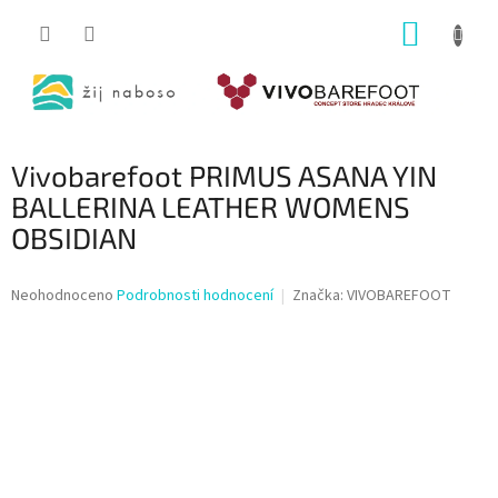
Přejít
NÁKUP
na
obsah
KOŠÍK
Vivobarefoot PRIMUS ASANA YIN
BALLERINA LEATHER WOMENS
OBSIDIAN
Průměrné
Neohodnoceno
Podrobnosti hodnocení
Značka:
VIVOBAREFOOT
hodnocení
produktu
je
0,0
z
5
hvězdiček.