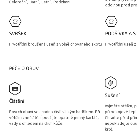
Celoroční, Jarní, Letní, Podzimní
odolnou proti pro
SVRŠEK
PODŠÍVKA A S
Prvotřídní broušená useň z volně chovaného skotu
Prvotřídní useň 
PÉČE O OBUV
Sušení
Čištění
Vyjměte stélku, 
Povrch obuvi se snadno čistí vlhkým hadříkem. Při
při pokojové tepl
větším znečištění použíjte opatrně jemný kartáč,
Chraňte před pří
vždy s ohledem na druh kůže.
nepokládejte obuv
krb).