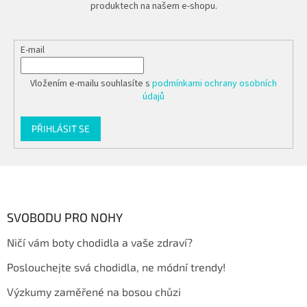
produktech na našem e-shopu.
E-mail
Vložením e-mailu souhlasíte s
podmínkami ochrany osobních
údajů
PŘIHLÁSIT SE
Z
á
p
a
SVOBODU PRO NOHY
t
Ničí vám boty chodidla a vaše zdraví?
í
Poslouchejte svá chodidla, ne módní trendy!
Výzkumy zaměřené na bosou chůzi