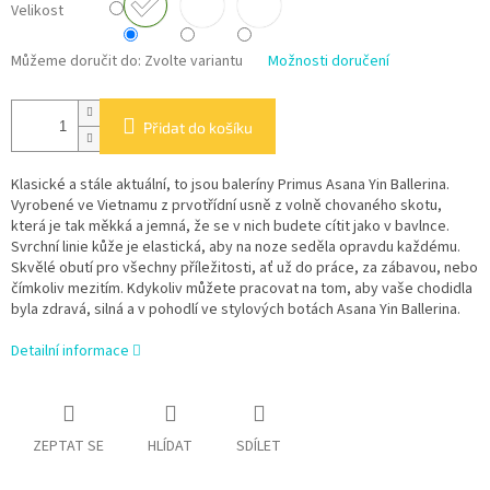
Velikost
Můžeme doručit do:
Zvolte variantu
Možnosti doručení
Přidat do košíku
Klasické a stále aktuální, to jsou baleríny Primus Asana Yin Ballerina.
Vyrobené ve Vietnamu z prvotřídní usně z volně chovaného skotu,
která je tak měkká a jemná, že se v nich budete cítit jako v bavlnce.
Svrchní linie kůže je elastická, aby na noze seděla opravdu každému.
Skvělé obutí pro všechny příležitosti, ať už do práce, za zábavou, nebo
čímkoliv mezitím. Kdykoliv můžete pracovat na tom, aby vaše chodidla
byla zdravá, silná a v pohodlí ve stylových botách Asana Yin Ballerina.
Detailní informace
ZEPTAT SE
HLÍDAT
SDÍLET