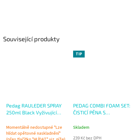
Související produkty
TIP
Pedag RAULEDER SPRAY
PEDAG COMBI FOAM SET:
250ml Black Vyživující
ČISTICÍ PĚNA S
sprej s impregnací
HOUBIČKOU 125 ml
Momentálně nedostupné "Lze
Skladem
hlídat opětovné naskladnění"
239 Kč bez DPH
(přes tlačítko "HLÍDAT" viz. níže)