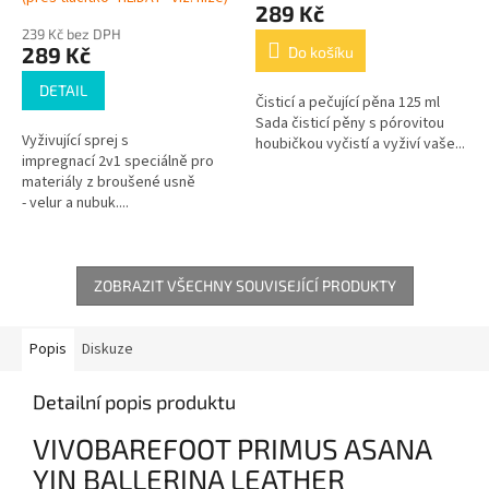
289 Kč
239 Kč bez DPH
289 Kč
Do košíku
DETAIL
Čisticí a pečující pěna 125 ml
Sada čisticí pěny s pórovitou
Vyživující sprej s
houbičkou vyčistí a vyživí vaše...
impregnací 2v1 speciálně pro
materiály z broušené usně
- velur a nubuk....
ZOBRAZIT VŠECHNY SOUVISEJÍCÍ PRODUKTY
Popis
Diskuze
Detailní popis produktu
VIVOBAREFOOT PRIMUS ASANA
YIN BALLERINA LEATHER