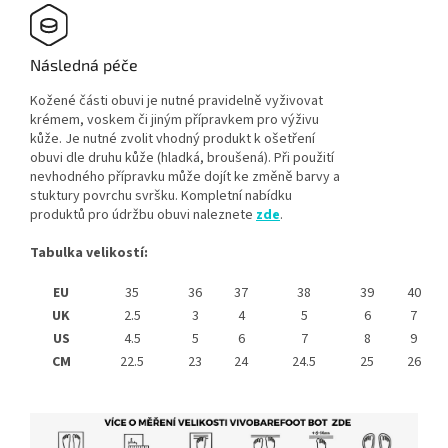
Následná péče
Kožené části obuvi je nutné pravidelně vyživovat
krémem, voskem či jiným přípravkem pro výživu
kůže. Je nutné zvolit vhodný produkt k ošetření
obuvi dle druhu kůže (hladká, broušená). Při použití
nevhodného přípravku může dojít ke změně barvy a
stuktury povrchu svršku. Kompletní nabídku
produktů pro údržbu obuvi naleznete
zde
.
Tabulka velikostí:
EU
35
36
37
38
39
40
UK
2.5
3
4
5
6
7
US
4.5
5
6
7
8
9
CM
22.5
23
24
24.5
25
26