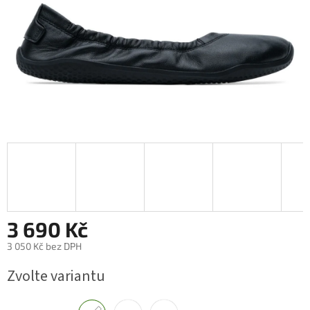
3 690 Kč
3 050 Kč bez DPH
Měrná
Zvolte variantu
cena: