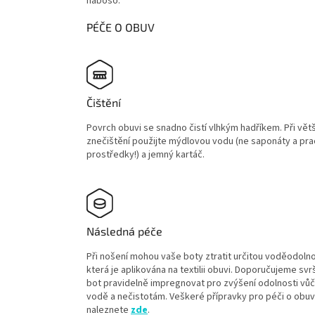
naboso.
PÉČE O OBUV
Čištění
Povrch obuvi se snadno čistí vlhkým hadříkem. Při vět
znečištění použijte mýdlovou vodu (ne saponáty a pra
prostředky!) a jemný kartáč.
Následná péče
Při nošení mohou vaše boty ztratit určitou voděodolno
která je aplikována na textilii obuvi. Doporučujeme sv
bot pravidelně impregnovat pro zvýšení odolnosti vůč
vodě a nečistotám. Veškeré přípravky pro péči o obuv
naleznete
zde
.