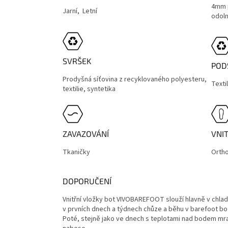
4mm 
Jarní, Letní
odoln
SVRŠEK
POD
Prodyšná síťovina z recyklovaného polyesteru,
Texti
textilie, syntetika
ZAVAZOVÁNÍ
VNI
Tkaničky
Ortho
DOPORUČENÍ
Vnitřní vložky bot VIVOBAREFOOT slouží hlavně v chl
v prvních dnech a týdnech chůze a běhu v barefoot bot
Poté, stejně jako ve dnech s teplotami nad bodem m