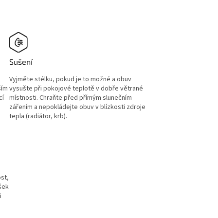
Sušení
Vyjměte stélku, pokud je to možné a obuv
ším
vysušte při pokojové teplotě v dobře větrané
cí
místnosti. Chraňte před přímým slunečním
zářením a nepokládejte obuv v blízkosti zdroje
tepla (radiátor, krb).
st,
ršek
i