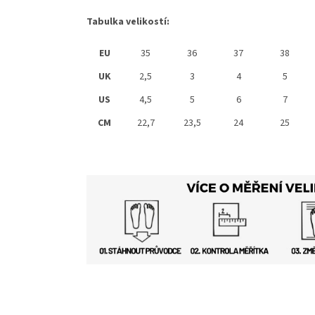
Tabulka velikostí:
EU
35
36
37
38
UK
2,5
3
4
5
US
4,5
5
6
7
CM
22,7
23,5
24
25