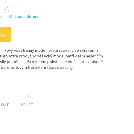
tu
Možnosti doručení
íku
 tréninkový všestranný model, přepracovaný se svrškem z
nto extra prodyšný běžecký model patří k těm nejlehčím
 síly při běhu a přirozeném pohybu. Je ideální pro zkušené
s barefootovým tréninkem teprve začínají
LÍDAT
SDÍLET