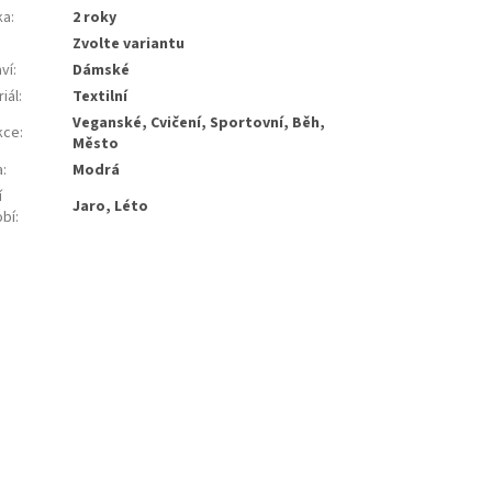
ka
:
2 roky
Zvolte variantu
ví
:
Dámské
iál
:
Textilní
Veganské, Cvičení, Sportovní, Běh,
kce
:
Město
a
:
Modrá
í
Jaro, Léto
bí
: