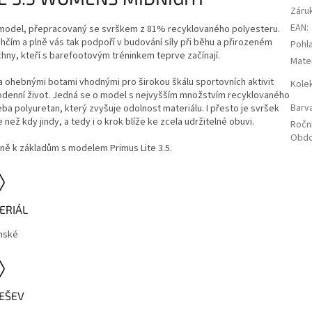
Záru
EAN
:
nný model, přepracovaný se svrškem z 81% recyklovaného polyesteru.
čím a plně vás tak podpoří v budování síly při běhu a přirozeném
Pohla
hny, kteří s barefootovým tréninkem teprve začínají.
Mater
 a ohebnými botami vhodnými pro širokou škálu sportovních aktivit
Kole
dodenní život. Jedná se o model s nejvyšším množstvím recyklovaného
Barv
ba polyuretan, který zvyšuje odolnost materiálu. I přesto je svršek
ež kdy jindy, a tedy i o krok blíže ke zcela udržitelné obuvi.
Ročn
Obdo
ně k základům s modelem Primus Lite 3.5.
ERIÁL
nské
EŠEV