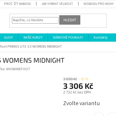
PROČ ŽÍT NABOSO
JAK VYBRAT VELIKOST
SVOBODU PRO NOHY
HLEDAT
SLEVY
NAŠE KURZY
DÁRKOVÉ POUKAZY
Kontakty
efoot PRIMUS LITE 3.5 WOMENS MIDNIGHT
3.5 WOMENS MIDNIGHT
čka:
VIVOBAREFOOT
3 890 Kč
–15 %
3 306 Kč
2 732 Kč bez DPH
Měrná
Zvolte variantu
cena: