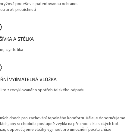
pryžová podešev s patentovanou ochranou
ou proti propíchnutí
ŠÍVKA A STÉLKA
lie,
syntetika
TŘNÍ VYJÍMATELNÁ VLOŽKA
lite z recyklovaného spotřebitelského odpadu
adných dnech pro zachování tepelného komfortu. Dále je doporučujeme
ách, aby si chodidla postupně zvykla na přechod z klasických bot.
razu, doporučujeme vložky vyjmout pro umocnění pocitu chůze