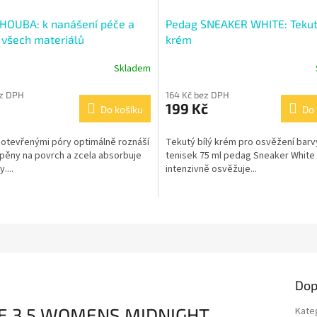
HOUBA: k nanášení péče a
Pedag SNEAKER WHITE: Tekutý
í všech materiálů
krém
Skladem
ez DPH
164 Kč bez DPH
199 Kč
Do košíku
Do 
 otevřenými póry optimálně roznáší
Tekutý bílý krém pro osvěžení barv
 pěny na povrch a zcela absorbuje
tenisek 75 ml pedag Sneaker White
....
intenzivně osvěžuje...
Dop
E 3.5 WOMENS MIDNIGHT
Kate