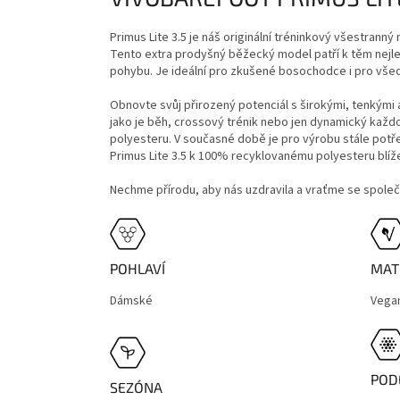
Primus Lite 3.5 je náš originální tréninkový všestra
Tento extra prodyšný běžecký model patří k těm nejleh
pohybu. Je ideální pro zkušené bosochodce i pro všec
Obnovte svůj přirozený potenciál s širokými, tenkými
jako je běh, crossový trénik nebo jen dynamický kaž
polyesteru. V současné době je pro výrobu stále potře
Primus Lite 3.5 k 100% recyklovanému polyesteru blíže n
Nechme přírodu, aby nás uzdravila a vraťme se společ
POHLAVÍ
MAT
Dámské
Vega
POD
SEZÓNA