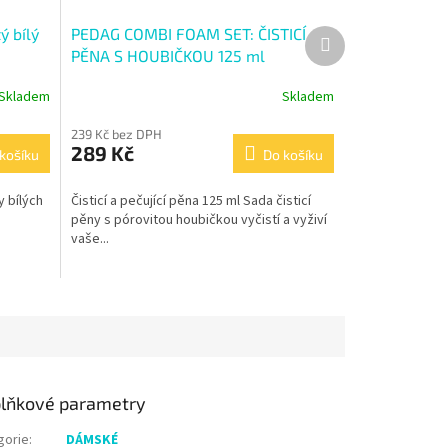
 bílý
PEDAG COMBI FOAM SET: ČISTICÍ
Další
produkt
PĚNA S HOUBIČKOU 125 ml
Skladem
Skladem
239 Kč bez DPH
289 Kč
košíku
Do košíku
y bílých
Čisticí a pečující pěna 125 ml Sada čisticí
pěny s pórovitou houbičkou vyčistí a vyživí
vaše...
lňkové parametry
gorie
:
DÁMSKÉ