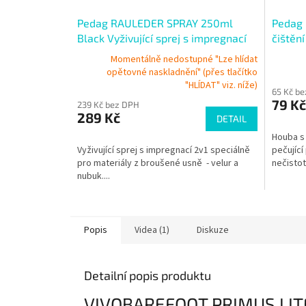
Pedag RAULEDER SPRAY 250ml
Pedag 
Black Vyživující sprej s impregnací
čištěn
Momentálně nedostupné "Lze hlídat
opětovné naskladnění" (přes tlačítko
"HLÍDAT" viz. níže)
65 Kč b
79 Kč
239 Kč bez DPH
289 Kč
DETAIL
Houba s
Vyživující sprej s impregnací 2v1 speciálně
pečující
pro materiály z broušené usně - velur a
nečistoty
nubuk....
Popis
Videa (1)
Diskuze
Detailní popis produktu
VIVOBAREFOOT PRIMUS LIT