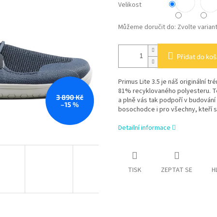
Velikost
Můžeme doručit do:
Zvolte varian
Přidat do koš
Primus Lite 3.5 je náš originální
81% recyklovaného polyesteru. Te
3 890 Kč
a plně vás tak podpoří v budování
–15 %
bosochodce i pro všechny, kteří 
Detailní informace
TISK
ZEPTAT SE
H