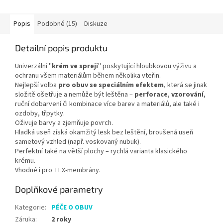
Popis
Podobné (15)
Diskuze
Detailní popis produktu
Univerzální ''
krém ve spreji
'' poskytující hloubkovou výživu a
ochranu všem materiálům během několika vteřin.
Nejlepší volba
pro obuv se speciálním efektem
, která se jinak
složitě ošetřuje a nemůže být leštěna –
perforace
,
vzorování
,
ruční dobarvení či kombinace více barev a materiálů, ale také i
ozdoby, třpytky.
Oživuje barvy a zjemňuje povrch.
Hladká useň získá okamžitý lesk bez leštění, broušená useň
sametový vzhled (např. voskovaný nubuk).
Perfektní také na větší plochy – rychlá varianta klasického
krému.
Vhodné i pro TEX-membrány.
Doplňkové parametry
Kategorie
:
PÉČE O OBUV
Záruka
:
2 roky