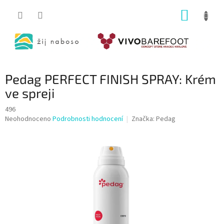
Přejít
NÁKUP
na
obsah
KOŠÍK
Pedag PERFECT FINISH SPRAY: Krém
ve spreji
496
Průměrné
Neohodnoceno
Podrobnosti hodnocení
Značka:
Pedag
hodnocení
produktu
je
0,0
z
5
hvězdiček.