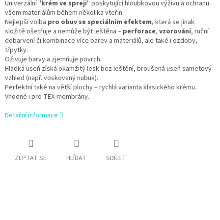
Univerzální ''
krém ve spreji
'' poskytující hloubkovou výživu a ochranu
všem materiálům během několika vteřin.
Nejlepší volba
pro obuv se speciálním efektem
, která se jinak
složitě ošetřuje a nemůže být leštěna –
perforace
,
vzorování
, ruční
dobarvení či kombinace více barev a materiálů, ale také i ozdoby,
třpytky.
Oživuje barvy a zjemňuje povrch.
Hladká useň získá okamžitý lesk bez leštění, broušená useň sametový
vzhled (např. voskovaný nubuk).
Perfektní také na větší plochy – rychlá varianta klasického krému.
Vhodné i pro TEX-membrány.
Detailní informace
ZEPTAT SE
HLÍDAT
SDÍLET