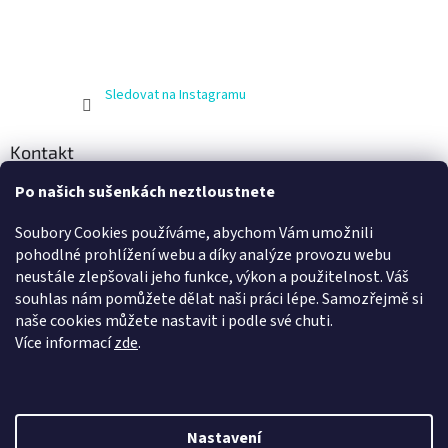
Sledovat na Instagramu
Kontakt
Po našich sušenkách neztloustnete
info
@
zijnaboso.cz
+420 608 881 484
Soubory Cookies používáme, abychom Vám umožnili
Vivobarefoot Hradec Králové
pohodlné prohlížení webu a díky analýze provozu webu
neustále zlepšovali jeho funkce, výkon a použitelnost. Váš
vivobarefoot_hk
souhlas nám pomůžete dělat naši práci lépe. Samozřejmě si
naše cookies můžete nastavit i podle své chuti.
Více informací
zde
.
Nastavení
Vytvořil Shoptet