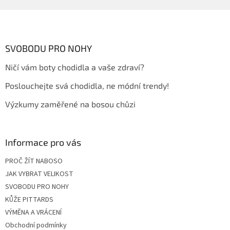
Z
á
p
a
SVOBODU PRO NOHY
t
Ničí vám boty chodidla a vaše zdraví?
í
Poslouchejte svá chodidla, ne módní trendy!
Výzkumy zaměřené na bosou chůzi
Informace pro vás
PROČ ŽÍT NABOSO
JAK VYBRAT VELIKOST
SVOBODU PRO NOHY
KŮŽE PITTARDS
VÝMĚNA A VRÁCENÍ
Obchodní podmínky