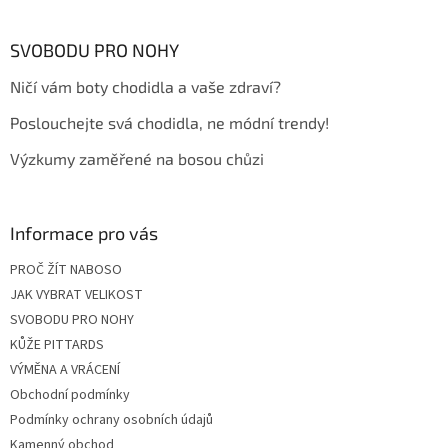
á
p
a
SVOBODU PRO NOHY
t
Ničí vám boty chodidla a vaše zdraví?
í
Poslouchejte svá chodidla, ne módní trendy!
Výzkumy zaměřené na bosou chůzi
Informace pro vás
PROČ ŽÍT NABOSO
JAK VYBRAT VELIKOST
SVOBODU PRO NOHY
KŮŽE PITTARDS
VÝMĚNA A VRÁCENÍ
Obchodní podmínky
Podmínky ochrany osobních údajů
Kamenný obchod