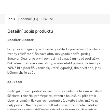
Popis
Podobné (15)
Diskuze
Detailní popis produktu
Sneaker Cleaner
I když se vintage styl a obnošený vzhled v poslední době stává
trendy záležitostí, špinavá obuv nevypadá dobře. pedag
Sneaker Cleaner je první pomocí na špinavé gumové podrážky.
Důkladně odstraňuje nečistoty, a wow efekt je navíc okamžitý -
zářivé bílé podrážky tenisek, které vypadají jako první den, jsou
během chvíle zpět.
Aplikace:
Čistič gumových podrážek se používá snadno, a to s maximálním
účinkem. Lahvičku protřepejte, stranu s houbičkou přiložte k
obuvi a jemným tlakem rovnoměrně vťupkejte čisticí mléko na
celý povrch. Nechte působit 60 sekund a poté otřete hadříkem.