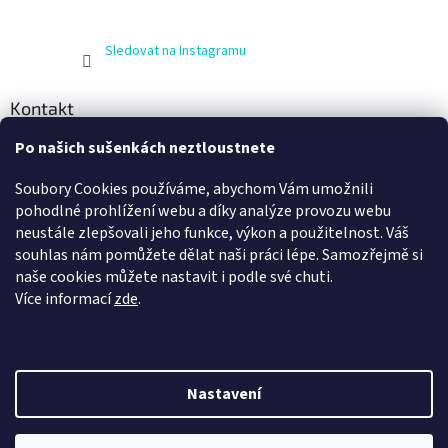
Sledovat na Instagramu
Kontakt
Po našich sušenkách neztloustnete
info
@
zijnaboso.cz
+420 608 881 484
Soubory Cookies používáme, abychom Vám umožnili
Vivobarefoot Hradec Králové
pohodlné prohlížení webu a díky analýze provozu webu
neustále zlepšovali jeho funkce, výkon a použitelnost. Váš
vivobarefoot_hk
souhlas nám pomůžete dělat naši práci lépe. Samozřejmě si
naše cookies můžete nastavit i podle své chuti.
Více informací
zde
.
Nastavení
Vytvořil Shoptet
Nechte se odměnit za váš nákup. Věrní zákazníci jsou pro nás to