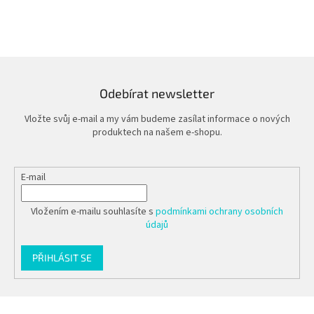
Odebírat newsletter
Vložte svůj e-mail a my vám budeme zasílat informace o nových
produktech na našem e-shopu.
E-mail
Vložením e-mailu souhlasíte s
podmínkami ochrany osobních
údajů
PŘIHLÁSIT SE
Z