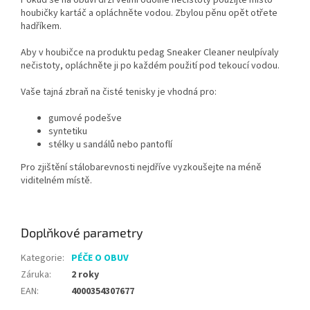
Pokud se na obuvi drží velmi odolné nečistoty použijte místo
houbičky kartáč a opláchněte vodou. Zbylou pěnu opět otřete
hadříkem.
Aby v houbičce na produktu pedag Sneaker Cleaner neulpívaly
nečistoty, opláchněte ji po každém použití pod tekoucí vodou.
Vaše tajná zbraň na čisté tenisky je vhodná pro:
gumové podešve
syntetiku
stélky u sandálů nebo pantoflí
Pro zjištění stálobarevnosti nejdříve vyzkoušejte na méně
viditelném místě.
Doplňkové parametry
Kategorie
:
PÉČE O OBUV
Záruka
:
2 roky
EAN
:
4000354307677