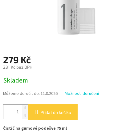
279 Kč
231 Kč bez DPH
Měrná
Skladem
cena:
Můžeme doručit do:
11.8.2026
Možnosti doručení
Přidat do košíku
Čistič na gumové podešve 75 ml