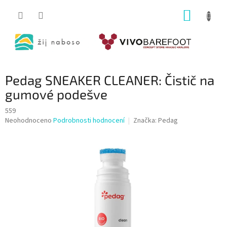
Přejít
NÁKUP
na
obsah
KOŠÍK
Pedag SNEAKER CLEANER: Čistič na
gumové podešve
559
Průměrné
Neohodnoceno
Podrobnosti hodnocení
Značka:
Pedag
hodnocení
produktu
je
0,0
z
5
hvězdiček.