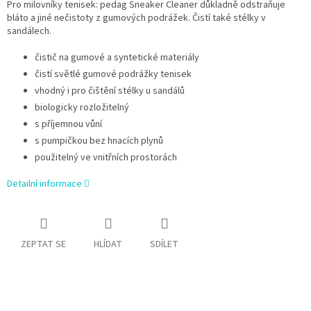
Pro milovníky tenisek: pedag Sneaker Cleaner důkladně odstraňuje
bláto a jiné nečistoty z gumových podrážek. Čistí také stélky v
sandálech.
čistič na gumové a syntetické materiály
čistí světlé gumové podrážky tenisek
vhodný i pro čištění stélky u sandálů
biologicky rozložitelný
s příjemnou vůní
s pumpičkou bez hnacích plynů
použitelný ve vnitřních prostorách
Detailní informace
ZEPTAT SE
HLÍDAT
SDÍLET