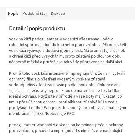
Popis
Podobné (15)
Diskuze
Detailní popis produktu
Vosk na kůži pedag Leather Wax nabízí všestrannou péči o
robustní sportovní, turistickou nebo pracovní obuv. Přírodní včelí
vosk kůži vyživuje a dodává jí jemný lesk. Má promašťující účinek
a chrání kůži před vysycháním, proto zůstává po dlouhou dobu
nádherně měkká a pružná a je tak vždy připravena na další akci.
Kromě toho vosk kůži intenzivně impregnuje tím, že na ni vytváří
ochranný film. Po ošetření vydatným voskem zůstává
vodoodpudivý efekt zachován po dlouhou dobu. Dokonce ani
tající sníh a nečistoty neproniknou do materiálu. Je to zkrátka
ideální ochrana, když jste v přírodě a vaše boty mají ukázat, co
umí. I přes účinnou ochranu proti vlhkosti zůstává kůže zcela
prodyšná - Leather Wax je proto vhodný i pro obuv s klimatickými
membránami (TEX). Neobsahuje PFC.
pedag Leather Wax nabízí dokonalou kombinaci péče a ochrany
proti vlhkosti, pečovat a impregnovat s ním můžete následující