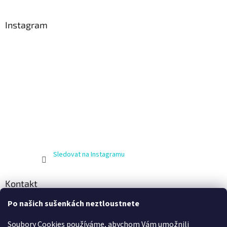
Instagram
Sledovat na Instagramu
Kontakt
Po našich sušenkách neztloustnete
info
@
zijnaboso.cz
+420 608 881 484
Soubory Cookies používáme, abychom Vám umožnili