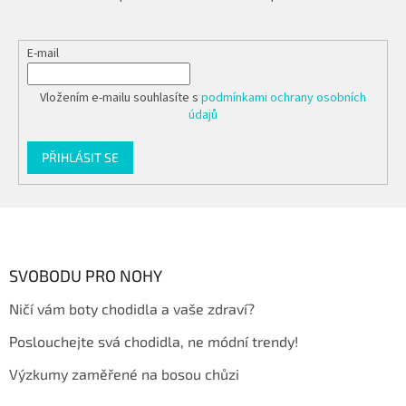
E-mail
Vložením e-mailu souhlasíte s
podmínkami ochrany osobních
údajů
PŘIHLÁSIT SE
Z
á
p
a
SVOBODU PRO NOHY
t
Ničí vám boty chodidla a vaše zdraví?
í
Poslouchejte svá chodidla, ne módní trendy!
Výzkumy zaměřené na bosou chůzi