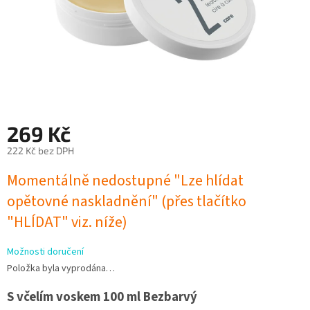
269 Kč
222 Kč bez DPH
Měrná
Momentálně nedostupné "Lze hlídat
cena:
opětovné naskladnění" (přes tlačítko
"HLÍDAT" viz. níže)
Možnosti doručení
Položka byla vyprodána…
S včelím voskem 100 ml Bezbarvý