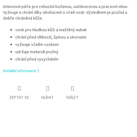
Intenzivní péče pro robustní koženou, outdoorovou a pracovní obuv.
Vyživuje a chrání díky obohacení o včelí vosk. Výsledkem je pružná a
dobře chráněná kůže.
vosk pro hladkou kůži a maštěný nubuk
chrání před vlhkostí, špínou a skvrnami
vyživuje včelím voskem
udržuje materiál pružný
chrání před vysycháním
Detailní informace
ZEPTAT SE
HLÍDAT
SDÍLET