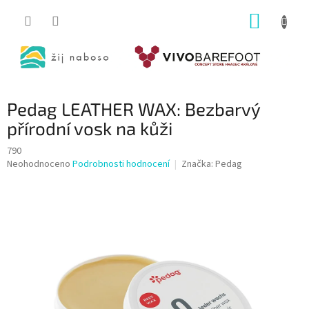
Přejít
NÁKUP
na
obsah
KOŠÍK
Pedag LEATHER WAX: Bezbarvý
přírodní vosk na kůži
790
Průměrné
Neohodnoceno
Podrobnosti hodnocení
Značka:
Pedag
hodnocení
produktu
je
0,0
z
5
hvězdiček.