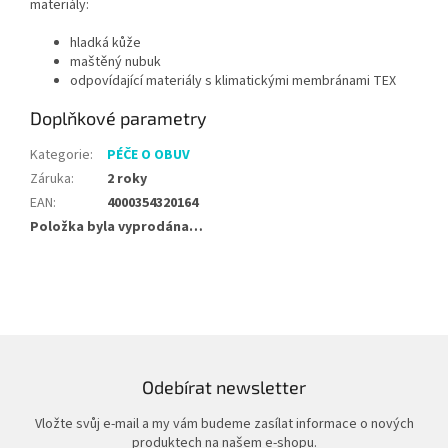
materiály:
hladká kůže
maštěný nubuk
odpovídající materiály s klimatickými membránami TEX
Doplňkové parametry
Kategorie
:
PÉČE O OBUV
Záruka
:
2 roky
EAN
:
4000354320164
Položka byla vyprodána…
Odebírat newsletter
Vložte svůj e-mail a my vám budeme zasílat informace o nových
produktech na našem e-shopu.