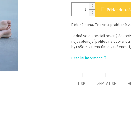
Přidat do koš
Dětská noha. Teorie a praktické z
Jedná se o specializovaný časopis
nejucelenější pohled na vybranou 
být všem zájemcům o zkušenosti, n
Detailní informace
TISK
ZEPTAT SE
H