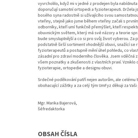
vyvrcholilo, když mi v jedné z prodejen byla nabídnu
doporučují samotní ortopedi a fyzioterapeuti. Držela
bosého syna radostně si užívajícího svou samostatnou
vteřiny, stejně jako jsme během vteřiny začali s prvn
odborníky, kteří umí funkčně přemýšlet, kteří respektu
obuvnickým světem, který má své názory a teorie sprá
bude smysluplnější a co si pro svůj život vyberou. Za 
podstatně širší sortiment vhodnější obuvi, snažící se
fyzioterapeutů a postupně mění úhel pohledu, co vlastn
zásadní pro zdraví moderního člověka. Jsem vděčná za 
všem poznatky a zkušenosti z vlastních praxí. Vzniklo 
fyzioterapie, ortopedie a designu obuvi.
Srdečné poděkování patří nejen autorům, ale celému t
obohacující zážitky a za celý tým UmFyz děkuji za Vaši 
Mgr. Marika Bajerová,
šéfredaktorka
OBSAH ČÍSLA