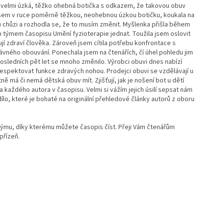
ta velmi úzká, těžko ohebná botička s odkazem, že takovou obuv
 jsem v ruce poměrně těžkou, neohebnou úzkou botičku, koukala na
 chůzi a rozhodla se, že to musím změnit. Myšlenka přišla během
ím týmem časopisu Umění fyzioterapie jednat. Toužila jsem oslovit
jí zdraví člověka. Zároveň jsem cítila potřebu konfrontace s
vného obouvání. Ponechala jsem na čtenářích, čí úhel pohledu jim
posledních pět let se mnoho změnilo. Výrobci obuvi dnes nabízí
 respektovat funkce zdravých nohou. Prodejci obuvi se vzdělávají u
ě má či nemá dětská obuv mít. Zjišťují, jak je nošení bot u dětí
každého autora v časopisu. Velmi si vážím jejich úsilí sepsat nám
dílo, které je bohaté na originální přehledové články autorů z oboru
ýmu, díky kterému můžete časopis číst. Přeji Vám čtenářům
přízeň.