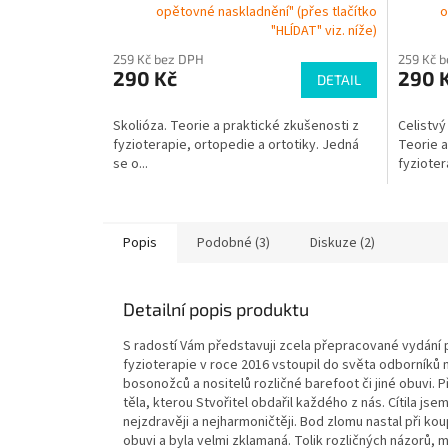
opětovné naskladnění" (přes tlačítko
o
"HLÍDAT" viz. níže)
259 Kč bez DPH
259 Kč 
290 Kč
290 
DETAIL
Skolióza. Teorie a praktické zkušenosti z
Celistvý
fyzioterapie, ortopedie a ortotiky. Jedná
Teorie a
se o...
fyziotera
Popis
Podobné (3)
Diskuze (2)
Detailní popis produktu
S radostí Vám představuji zcela přepracované vydání
fyzioterapie v roce 2016 vstoupil do světa odborníků
bosonožců a nositelů rozličné barefoot či jiné obuvi.
těla, kterou Stvořitel obdařil každého z nás. Cítila js
nejzdravěji a nejharmoničtěji. Bod zlomu nastal při k
obuvi a byla velmi zklamaná. Tolik rozličných názorů,