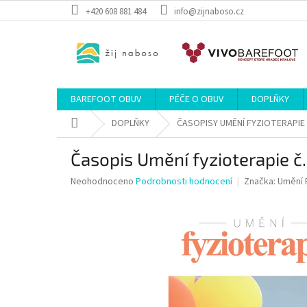
Přejít
+420 608 881 484
info@zijnaboso.cz
na
obsah
BAREFOOT OBUV
PÉČE O OBUV
DOPLŇKY
Domů
DOPLŇKY
ČASOPISY UMĚNÍ FYZIOTERAPIE
Časopis Umění fyzioterapie č
Průměrné
Neohodnoceno
Podrobnosti hodnocení
Značka:
Umění 
hodnocení
produktu
je
0,0
z
5
hvězdiček.