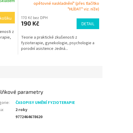
Skladem
opětovné naskladnění" (přes tlačítko
"HLÍDAT" viz. níže)
170 Kč bez DPH
košíku
190 Kč
DETAIL
enosti z
erapie,
Teorie a praktické zkušenosti z
fyzioterapie, gynekologie, psychologie a
porodní asistence Jedná...
lňkové parametry
gorie
:
ČASOPISY UMĚNÍ FYZIOTERAPIE
ka
:
2 roky
9772464678620