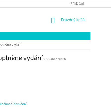
KŮŽE PITTARDS
VÝMĚNA A VRÁCENÍ
Přihlášení
OBCHODNÍ PODMÍNKY
NÁKUPNÍ
Prázdný košík
KOŠÍK
oplněné vydání
doplněné vydání
9772464678620
Možnosti doručení