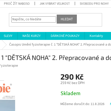
PROČ ŽÍT NABOSO
JAK VYBRAT VELIKOST
SVOBODU PRO NOHY
HLEDAT
SLEVY
NAŠE KURZY
DÁRKOVÉ POUKAZY
Kontakty
Časopis Umění fyzioterapie č. 1 "DĚTSKÁ NOHA" 2. Přepracované a d
. 1 "DĚTSKÁ NOHA" 2. Přepracované a 
Fyzioterapie
290 Kč
259 Kč bez DPH
Měrná
Skladem
cena:
Můžeme doručit do:
11.8.2026