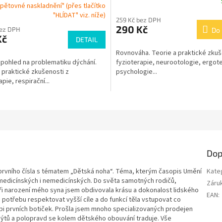
pětovné naskladnění" (přes tlačítko
"HLÍDAT" viz. níže)
259 Kč bez DPH
290 Kč
bez DPH
Do 
Kč
DETAIL
Rovnováha. Teorie a praktické zkuš
 pohled na problematiku dýchání.
fyzioterapie, neurootologie, ergot
 praktické zkušenosti z
psychologie...
pie, respirační...
Dop
 prvního čísla s tématem „Dětská noha“. Téma, kterým časopis Umění
Kate
 medicínských i nemedicínských. Do světa samotných rodičů,
Záru
 Při narození mého syna jsem obdivovala krásu a dokonalost lidského
EAN
:
em potřebu respektovat vyšší cíle a do funkcí těla vstupovat co
oupi prvních botiček. Prošla jsem mnoho specializovaných prodejen
 mýtů a polopravd se kolem dětského obouvání traduje. Vše