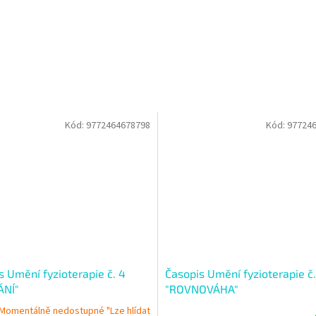
Kód:
9772464678798
Kód:
97724
s Umění fyzioterapie č. 4
Časopis Umění fyzioterapie č.
ÁNÍ"
"ROVNOVÁHA"
Momentálně nedostupné "Lze hlídat