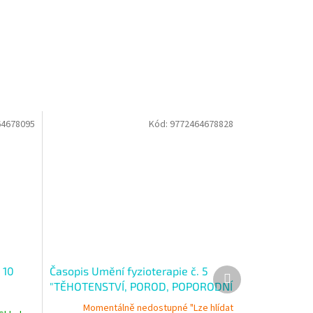
64678095
Kód:
9772464678828
 10
Časopis Umění fyzioterapie č. 5
Další
produkt
"TĚHOTENSTVÍ, POROD, POPORODNÍ
OBDOBÍ"
Momentálně nedostupné "Lze hlídat