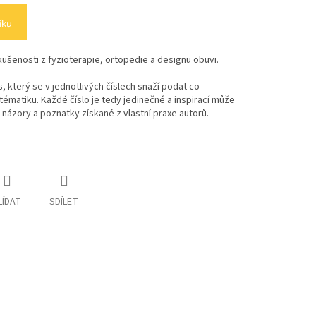
íku
kušenosti z fyzioterapie, ortopedie a designu obuvi.
, který se v jednotlivých číslech snaží podat co
tématiku. Každé číslo je tedy jedinečné a inspirací může
ázory a poznatky získané z vlastní praxe autorů.
LÍDAT
SDÍLET