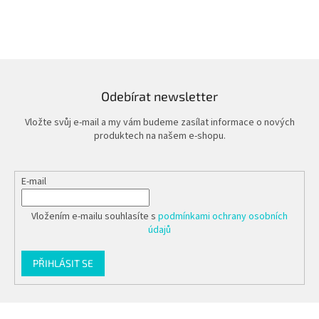
Odebírat newsletter
Vložte svůj e-mail a my vám budeme zasílat informace o nových
produktech na našem e-shopu.
E-mail
Vložením e-mailu souhlasíte s
podmínkami ochrany osobních
údajů
PŘIHLÁSIT SE
Z