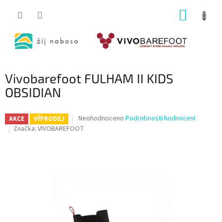
Přejít
NÁKUP
na
obsah
KOŠÍK
Vivobarefoot FULHAM II KIDS
OBSIDIAN
Průměrné
Neohodnoceno
Podrobnosti hodnocení
AKCE
VÝPRODEJ
hodnocení
Značka:
VIVOBAREFOOT
produktu
je
0,0
z
5
hvězdiček.