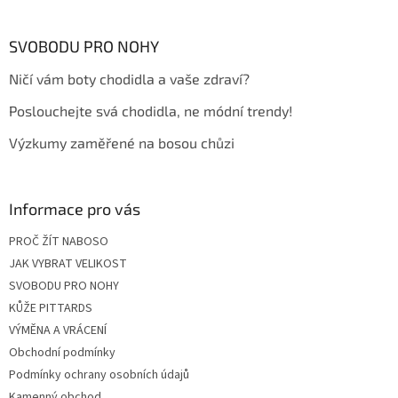
á
p
a
SVOBODU PRO NOHY
t
Ničí vám boty chodidla a vaše zdraví?
í
Poslouchejte svá chodidla, ne módní trendy!
Výzkumy zaměřené na bosou chůzi
Informace pro vás
PROČ ŽÍT NABOSO
JAK VYBRAT VELIKOST
SVOBODU PRO NOHY
KŮŽE PITTARDS
VÝMĚNA A VRÁCENÍ
Obchodní podmínky
Podmínky ochrany osobních údajů
Kamenný obchod