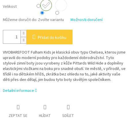
Velikost
Můžeme doručit do:
Zvolte variantu
Možnosti doručení
Přidat do košíku
VIVOBAREFOOT Fulham Kids je klasická obuv typu Chelsea, kterou jsme
upravili do moderní podoby pro každodenní dobrodružství. Tyto
stylové zimní boty jsou vyrobeny z kůže Pittards Wild Hide a doplněny
elastickými vložkami na boku pro snadné obutí. Ve městě, v přírodě, ve
třídě i na dětském hřišti, zkrátka bez ohledu na to, jaké aktivity vaše
děti přes den dělají, jim budou tyto boty skvělým společníkem.
Detailní informace
ZEPTAT SE
HLÍDAT
SDÍLET