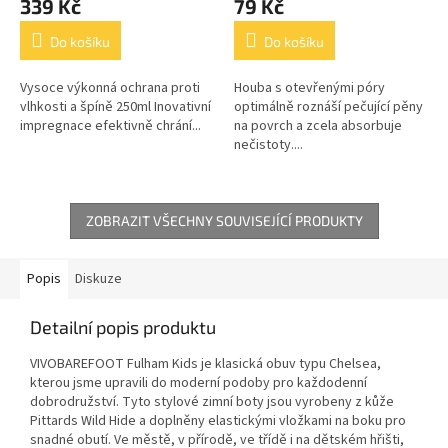
339 Kč
79 Kč
Do košíku
Do košíku
Vysoce výkonná ochrana proti
Houba s otevřenými póry
vlhkosti a špíně 250ml Inovativní
optimálně roznáší pečující pěny
impregnace efektivně chrání...
na povrch a zcela absorbuje
nečistoty....
ZOBRAZIT VŠECHNY SOUVISEJÍCÍ PRODUKTY
Popis
Diskuze
Detailní popis produktu
VIVOBAREFOOT Fulham Kids je klasická obuv typu Chelsea,
kterou jsme upravili do moderní podoby pro každodenní
dobrodružství. Tyto stylové zimní boty jsou vyrobeny z kůže
Pittards Wild Hide a doplněny elastickými vložkami na boku pro
snadné obutí. Ve městě, v přírodě, ve třídě i na dětském hřišti,