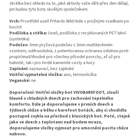
zkrátka bez ohledu na to, jaké aktivity vaše děti přes den dělají,
jim budou tyto boty skvělým společníkem.
Vrch:
Prvotřídní useň Pittards Wild Hide s pružnými vsadkami po
bocích
Podšívka a stélka:
Useň, podšívka z recyklovaných PET lahví
(syntetika)
Podešev:
3mm pryžová podešev s 3mm multiterénním
vzorkem, oděruodolná, s patentovanou ochranou odolnou proti
propíchnutí.Vhodné pro všechny přírodní povrchy, ať už pro
bahnité, tak i pro tvrdé kamenité cesty a hory.
Zapínání:
nazouvací, bez zapínání
Vnitřní vyjmutelná vložka:
ano, termovložka
Veganské:
ne
Doporučení: Vnitřní vložky bot VIVOBAREFOOT, slouží
hlavně v chladných dnech pro zachování tepelného
komfortu. Dále je doporučujeme v prvních dnech a
týdnech chůze a běhu v barefoot botách, aby si chodidla
postupně zvykla na přechod z klasických bot. Poté, stejně
jako ve dnech s teplotami nad bodem mrazu,
doporučujeme vložky vyjmout pro umocnění pocitu chůze
naboso.