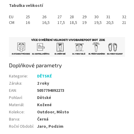
Tabulka velikostí
EU
25
26
27
28
29
30
31
32
CM
16
16,5
17,5
18,5
19
19,5
20,5
21
Doplňkové parametry
Kategorie
:
DĚTSKÉ
Záruka
:
2 roky
EAN
:
5057794092273
Pohlaví
:
Dětské
Materiál
:
Kožené
Kolekce
:
Outdoor, Město
Barva
:
Černá
Roční Období
:
Jaro, Podzim