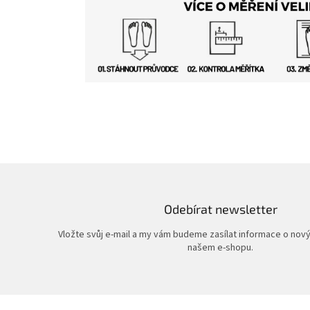
Odebírat newsletter
Vložte svůj e-mail a my vám budeme zasílat informace o nov
našem e-shopu.
Z