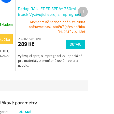
-
Pedag RAULEDER SPRAY 250ml
Další
produkt
Black Vyživující sprej s impregnací
Momentálně nedostupné "Lze hlídat
Skladem
opětovné naskladnění" (přes tlačítko
"HLÍDAT" viz. níže)
239 Kč bez DPH
košíku
289 Kč
DETAIL
H BOT,
ANANAS
Vyživující sprej s impregnací 2v1 speciálně
pro materiály z broušené usně - velur a
nubuk....
lňkové parametry
gorie
:
DĚTSKÉ