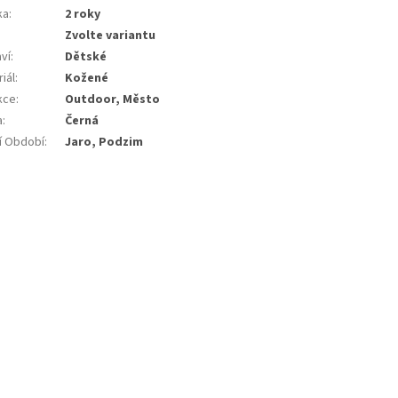
ka
:
2 roky
Zvolte variantu
ví
:
Dětské
iál
:
Kožené
kce
:
Outdoor, Město
a
:
Černá
í Období
:
Jaro, Podzim