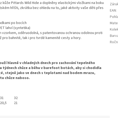
z kůže Pittards Wild Hide a doplněny elastickými vložkami na boku
Záru
tském hřišti, zkrátka bez ohledu na to, jaké aktivity vaše děti přes
EAN
:
Pohla
sadkami po bocích
Mater
T lahví (syntetika)
Kole
 vzorkem, oděruodolná, s patentovanou ochranou odolnou proti
Barv
 pro bahnité, tak i pro tvrdé kamenité cesty a hory.
Ročn
ouží hlavně v chladných dnech pro zachování tepelného
a týdnech chůze a běhu v barefoot botách, aby si chodidla
té, stejně jako ve dnech s teplotami nad bodem mrazu,
tu chůze naboso.
31
32
20,5
21