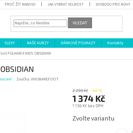
PROČ ŽÍT NABOSO
JAK VYBRAT VELIKOST
SVOBODU PRO NOHY
HLEDAT
SLEVY
NAŠE KURZY
DÁRKOVÉ POUKAZY
Kontakty
foot FULHAM II KIDS OBSIDIAN
 OBSIDIAN
nocení
Značka:
VIVOBAREFOOT
2 290 Kč
–40 %
1 374 Kč
1 136 Kč bez DPH
Měrná
Zvolte variantu
cena: