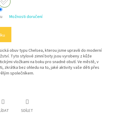
tu
Možnosti doručení
íku
ická obuv typu Chelsea, kterou jsme upravili do moderní
tví. Tyto stylové zimní boty jsou vyrobeny z kůže
stickými vložkami na boku pro snadné obutí. Ve městě, v
ti, zkrátka bez ohledu na to, jaké aktivity vaše děti přes
kvělým společníkem.
LÍDAT
SDÍLET