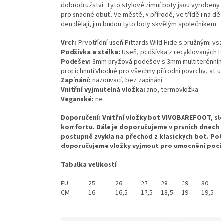
dobrodružství. Tyto stylové zimní boty jsou vyrobeny 
pro snadné obutí. Ve městě, v přírodě, ve třídě i na dě
den dělají, jim budou tyto boty skvělým společníkem.
Vrch:
Prvotřídní useň Pittards Wild Hide s pružnými v
Podšívka a stélka:
Useň, podšívka z recyklovaných PE
Podešev:
3mm pryžová podešev s 3mm multiterénním
propíchnutí.Vhodné pro všechny přírodní povrchy, ať už
Zapínání:
nazouvací, bez zapínání
Vnitřní vyjmutelná vložka:
ano, termovložka
Veganské:
ne
Doporučení: Vnitřní vložky bot VIVOBAREFOOT, sl
komfortu. Dále je doporučujeme v prvních dnech 
postupně zvykla na přechod z klasických bot. Po
doporučujeme vložky vyjmout pro umocnění poci
Tabulka velikostí
EU
25
26
27
28
29
30
CM
16
16,5
17,5
18,5
19
19,5