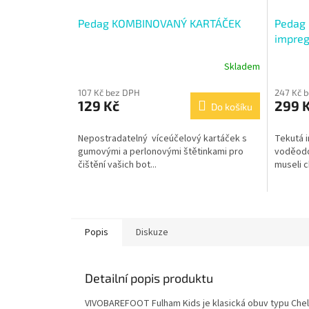
Pedag KOMBINOVANÝ KARTÁČEK
Pedag 
impreg
Skladem
107 Kč bez DPH
247 Kč 
129 Kč
299 
Do košíku
Nepostradatelný víceúčelový kartáček s
Tekutá 
gumovými a perlonovými štětinkami pro
voděodol
čištění vašich bot...
museli c
Popis
Diskuze
Detailní popis produktu
VIVOBAREFOOT Fulham Kids je klasická obuv typu Chel