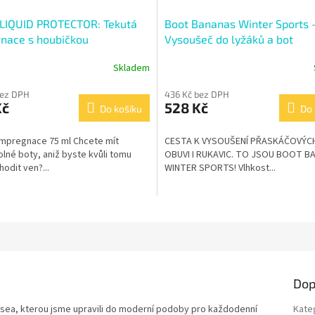
LIQUID PROTECTOR: Tekutá
Boot Bananas Winter Sports 
nace s houbičkou
Vysoušeč do lyžáků a bot
Skladem
bez DPH
436 Kč bez DPH
Kč
528 Kč
Do košíku
Do 
impregnace 75 ml Chcete mít
CESTA K VYSOUŠENÍ PŘASKÁČOVÝC
né boty, aniž byste kvůli tomu
OBUVI I RUKAVIC. TO JSOU BOOT B
hodit ven?...
WINTER SPORTS! Vlhkost...
Dop
sea, kterou jsme upravili do moderní podoby pro každodenní
Kate