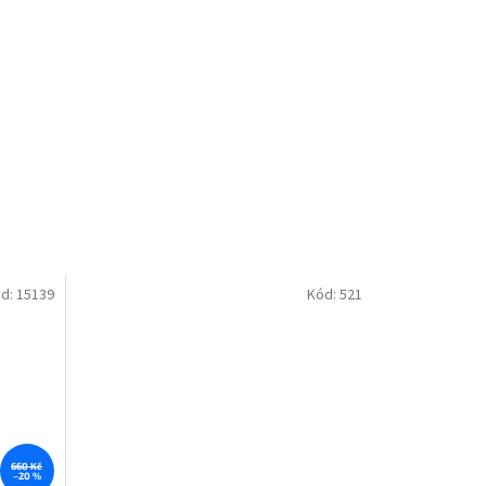
d:
15139
Kód:
521
660 Kč
–20 %