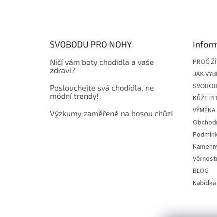
á
p
a
t
SVOBODU PRO NOHY
Infor
í
Ničí vám boty chodidla a vaše
PROČ Ž
zdraví?
JAK VYB
SVOBOD
Poslouchejte svá chodidla, ne
módní trendy!
KŮŽE P
VÝMĚNA 
Výzkumy zaměřené na bosou chůzi
Obchodn
Podmínk
Kamenn
Věrnost
BLOG
Nabídka