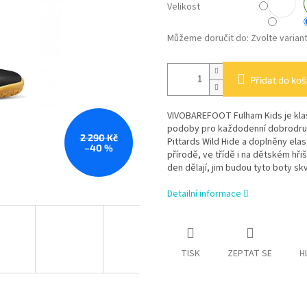
Velikost
Můžeme doručit do:
Zvolte varian
Přidat do koš
VIVOBAREFOOT Fulham Kids je klas
podoby pro každodenní dobrodružs
2 290 Kč
Pittards Wild Hide a doplněny ela
–40 %
přírodě, ve třídě i na dětském hřiš
den dělají, jim budou tyto boty s
Detailní informace
TISK
ZEPTAT SE
H