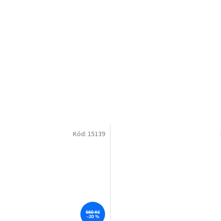
Kód:
15139
660 Kč
–20 %