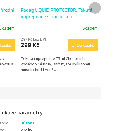
Další
řírodní
Pedag LIQUID PROTECTOR: Tekutá
produkt
impregnace s houbičkou
Skladem
Skladem
247 Kč bez DPH
299 Kč
košíku
Do košíku
zivní
Tekutá impregnace 75 ml Chcete mít
rovou a
voděodolné boty, aniž byste kvůli tomu
museli chodit ven?...
lňkové parametry
gorie
:
DĚTSKÉ
ka
:
2 roky