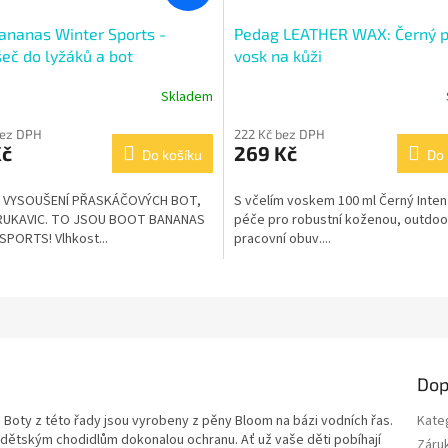
ananas Winter Sports -
Pedag LEATHER WAX: Černý p
eč do lyžáků a bot
vosk na kůži
Skladem
bez DPH
222 Kč bez DPH
Kč
269 Kč
Do košíku
Do 
 VYSOUŠENÍ PŘASKÁČOVÝCH BOT,
S včelím voskem 100 ml Černý Inten
 RUKAVIC. TO JSOU BOOT BANANAS
péče pro robustní koženou, outdoo
SPORTS! Vlhkost...
pracovní obuv....
Dop
! Boty z této řady jsou vyrobeny z pěny Bloom na bázi vodních řas.
Kate
 dětským chodidlům dokonalou ochranu. Ať už vaše děti pobíhají
Záru