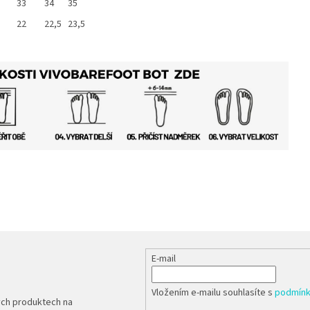
33
34
35
22
22,5
23,5
E-mail
Vložením e-mailu souhlasíte s
podmínk
ých produktech na