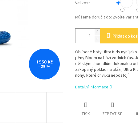
Velikost
Můžeme doručit do:
Zvolte varian
Přidat do koš
Oblíbené boty Ultra Kids nyní jak
pěny Bloom na bázi vodních řas. J
1 550 Kč
dětským chodidlům dokonalou ochr
–25 %
zakopaný poklad na pláži, Ultra Kid
nohy, které chvilku nepostojí.
Detailní informace
TISK
ZEPTAT SE
H