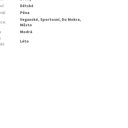
ví
:
Dětské
iál
:
Pěna
Veganské, Sportovní, Do Mokra,
kce
:
Město
a
:
Modrá
í
Léto
bí
: