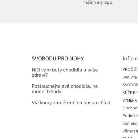
našem e-shopu.
Z
á
p
a
t
SVOBODU PRO NOHY
Infor
í
Ničí vám boty chodidla a vaše
PROČ Ž
zdraví?
JAK VYB
SVOBOD
Poslouchejte svá chodidla, ne
módní trendy!
KŮŽE P
VÝMĚNA 
Výzkumy zaměřené na bosou chůzi
Obchodn
Podmínk
Kamenn
Věrnost