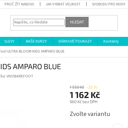
PROČ ŽÍT NABOSO
JAK VYBRAT VELIKOST
SVOBODU PRO NOHY
HLEDAT
SLEVY
NAŠE KURZY
DÁRKOVÉ POUKAZY
Kontakty
foot ULTRA BLOOM KIDS AMPARO BLUE
KIDS AMPARO BLUE
čka:
VIVOBAREFOOT
1 550 Kč
–25 %
1 162 Kč
960 Kč bez DPH
Měrná
Zvolte variantu
cena: