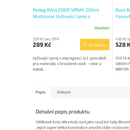
Pedag RAULEDER SPRAY 250ml
Boot B
Multicolor Vyživující sprej s
Vysouš
impregnací
Skladem
239 Kč bez DPH
436 Kč 
289 Kč
528 
Do košíku
Vyživující sprej s impregnací 2v1 speciálně
CESTA K
pro materiály z broušené usně - velur a
OBUVI I
nubuk....
WINTER 
Popis
Diskuze
Detailní popis produktu
Oblíbené boty Ultra Kids nyní jako součást řady Bloom
Jejich super lehká konstrukce umožní stále rostoucím