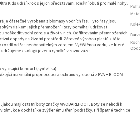
tra Kids udrží krok s jejich představami. Ideální obutí pro malé nohy,
Pohla
Mater
rá je částečně vyrobena z biomasy vodních řas. Tyto řasy jsou
Kole
ysokým rizikem jejich přemnožení. Řasy pomáhají udržovat
ou poškodit vodní zdroje a život v nich. Odfiltrováním přemnožených
Barv
ivní dopady na životní prostředí. Zároveň výrobou plastů z této
Ročn
a rozdíl od řas neobnovitelným zdrojem. Vyčištěnou vodu, ze které
Obdo
ž udržujeme ekologii jezer a rybníků v rovnováze.
a vynikající komfort (syntetika)
zející maximální propriocepci a ochranu vyrobená z EVA + BLOOM
, jakou mají ostatní boty značky VIVOBAREFOOT. Boty se nehodí k
ivitám, kde dochází ke zvýšenému tření podrážky. Při špatné technice