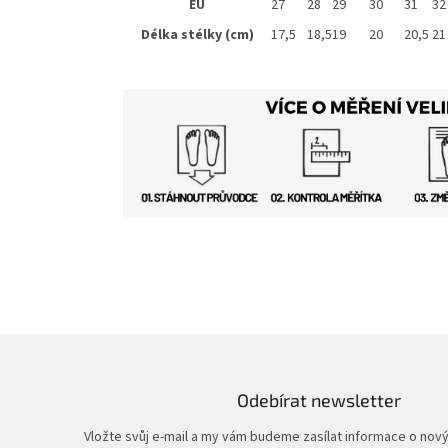
EU
27
28
29
30
31
32
Délka stélky (cm)
17,5
18,5
19
20
20,5
21
Odebírat newsletter
Vložte svůj e-mail a my vám budeme zasílat informace o nov