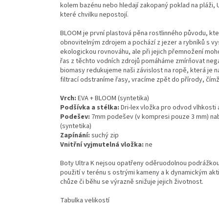
kolem bazénu nebo hledají zakopaný poklad na pláži, Ul
které chvilku nepostojí.
BLOOM je první plastová pěna rostlinného původu, kte
obnovitelným zdrojem a pochází z jezer a rybníků s v
ekologickou rovnováhu, ale při jejich přemnožení moh
řas z těchto vodních zdrojů pomáháme zmírňovat negat
biomasy redukujeme naši závislost na ropě, která je n
filtrací odstraníme řasy, vracíme zpět do přírody, čím
Vrch:
EVA + BLOOM (syntetika)
Podšívka a stélka:
Dri-lex vložka pro odvod vlhkosti 
Podešev:
7mm podešev (v kompresi pouze 3 mm) nabí
(syntetika)
Zapínání:
suchý zip
Vnitřní vyjmutelná vložka:
ne
Boty Ultra K nejsou opatřeny oděruodolnou podrážkou
použití v terénu s ostrými kameny a k dynamickým akt
chůze či běhu se výrazně snižuje jejich životnost.
Tabulka velikostí