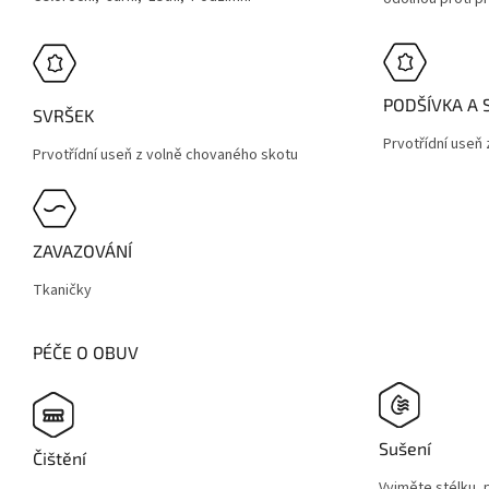
PODŠÍVKA A 
SVRŠEK
Prvotřídní useň
Prvotřídní useň z volně chovaného skotu
ZAVAZOVÁNÍ
Tkaničky
PÉČE O OBUV
Sušení
Čištění
Vyjměte stélku, 