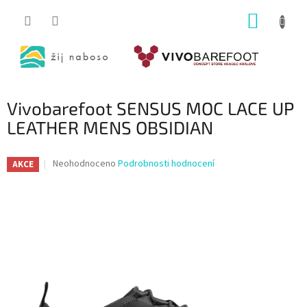
Přejít
NÁKUP
na
obsah
KOŠÍK
Vivobarefoot SENSUS MOC LACE UP
LEATHER MENS OBSIDIAN
Průměrné
Neohodnoceno
Podrobnosti hodnocení
AKCE
hodnocení
produktu
je
0,0
z
5
hvězdiček.