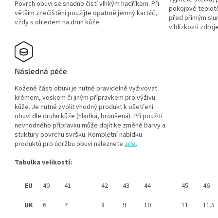
Povrch obuvi se snadno čistí vlhkým hadříkem. Při
pokojové teplotě
větším znečištění použíjte opatrně jemný kartáč,
před přímým slu
vždy s ohledem na druh kůže.
v blízkosti zdroje
Následná péče
Kožené části obuvi je nutné pravidelně vyživovat
krémem, voskem či jiným přípravkem pro výživu
kůže. Je nutné zvolit vhodný produkt k ošetření
obuvi dle druhu kůže (hladká, broušená). Při použití
nevhodného přípravku může dojít ke změně barvy a
stuktury povrchu svršku. Kompletní nabídku
produktů pro údržbu obuvi naleznete
zde
.
Tabulka velikostí:
EU
40
41
42
43
44
45
46
UK
6
7
8
9
10
11
11.5