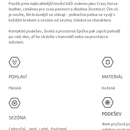
Použili jsme nejkvalitnější hovězí kůži známou jako Crazy Horse
leather, ceněnou pro svou pevnost a dlouhou životnost. Čím víc
je nosíte, tím krásnější se stávají – jedinečná patina se vyvíjí s
každým krokem a sezónu od sezóny získává na charakteru.
Kontaktní podešev, široká a prostorná špička pak zajistí pohodlí
po celý den, ať ho strávíte v kanceláři nebo na procházce
městem.
POHLAVÍ
MATERIÁL
Pánské
Kožené
PODEŠEV
SEZÓNA
4mm pryžová po
Celoroční, Jarní, Letní, Podzimní
odolnou proti p