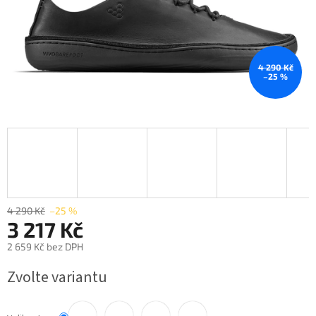
4 290 Kč
–25 %
4 290 Kč
–25 %
3 217 Kč
2 659 Kč bez DPH
Měrná
Zvolte variantu
cena: