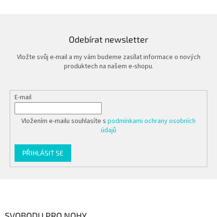
Odebírat newsletter
Vložte svůj e-mail a my vám budeme zasílat informace o nových
produktech na našem e-shopu.
E-mail
Vložením e-mailu souhlasíte s
podmínkami ochrany osobních
údajů
PŘIHLÁSIT SE
Z
á
p
a
SVOBODU PRO NOHY