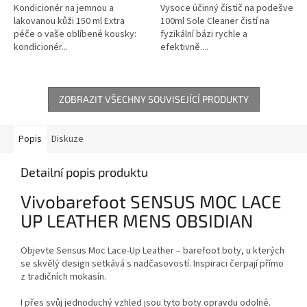
Kondicionér na jemnou a
Vysoce účinný čistič na podešve
lakovanou kůži 150 ml Extra
100ml Sole Cleaner čistí na
péče o vaše oblíbené kousky:
fyzikální bázi rychle a
kondicionér...
efektivně....
ZOBRAZIT VŠECHNY SOUVISEJÍCÍ PRODUKTY
Popis
Diskuze
Detailní popis produktu
Vivobarefoot SENSUS MOC LACE
UP LEATHER MENS OBSIDIAN
Objevte Sensus Moc Lace-Up Leather – barefoot boty, u kterých
se skvělý design setkává s nadčasovostí. Inspiraci čerpají přímo
z tradičních mokasín.
I přes svůj jednoduchý vzhled jsou tyto boty opravdu odolné.