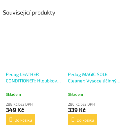
Související produkty
Pedag LEATHER
Pedag MAGIC SOLE
CONDITIONER: Hloubkově
Cleaner: Vysoce účinný
vyživující kondicionér
čistič na podešve
Skladem
Skladem
288 Kč bez DPH
280 Kč bez DPH
349 Kč
339 Kč
Do košíku
Do košíku