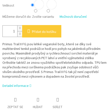
Velikost
Můžeme doručit do:
Zvolte variantu
Možnosti doručení
Přidat do košíku
Primus Trail II FG jsou lehké veganské boty, které se díky své
multiterénní tenké podrážce hodí pro pohyb na jakémkoli přírodním
povrchu. Maximálně prodyšný a rychleschnoucí svrchní materiál je
vyrobený z recyklovaných PET lahví a vnitřní vyjímatelná stélka
Ortholite taktéž ze znovu využitého spotřebitelského odpadu. TPU lem
na přechodu mezi svrškema podrážkou pak zvyšuje odolnost vůči
vlivům okolního prostředí. S Primus Trail II FG tak již není zapotřebí
kompromisů mezi výkonem a dopadem na životní prostředí.
Detailní informace
ZEPTAT SE
HLÍDAT
SDÍLET