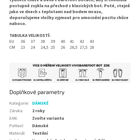
postupně zvykla na přechod z klasických bot. Poté, stejně
jako ve dnech s teplotami nad bodem mrazu,
doporučujeme vložky vyjmout pro umocnění pocitu chůze
naboso.
TABULKA VELIKOSTÍ:
EU
36
37
38
39
40
41
42
43
CM
23
24
24,5
25
26
26,5
27,5
28
Doplňkové parametry
Kategorie
:
DÁMSKÉ
Záruka
:
2 roky
EAN
:
Zvolte variantu
Pohlaví
:
Dámské
Materiál
:
Textilní