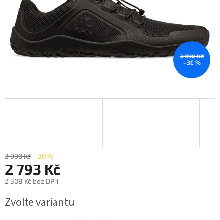
3 990 Kč
–30 %
3 990 Kč
–30 %
2 793 Kč
2 308 Kč bez DPH
Měrná
Zvolte variantu
cena: