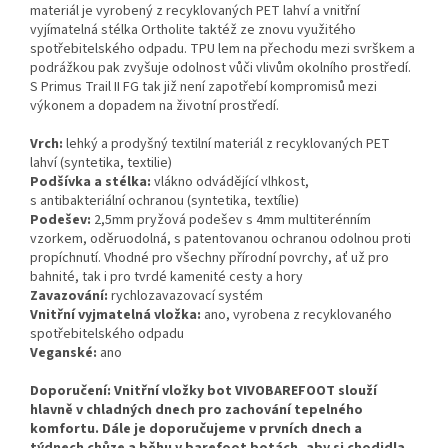
materiál je vyrobený z recyklovaných PET lahví a vnitřní
vyjímatelná stélka Ortholite taktéž ze znovu využitého
spotřebitelského odpadu. TPU lem na přechodu mezi svrškem a
podrážkou pak zvyšuje odolnost vůči vlivům okolního prostředí.
S Primus Trail II FG tak již není zapotřebí kompromisů mezi
výkonem a dopadem na životní prostředí.
Vrch:
lehký a prodyšný textilní materiál z recyklovaných PET
lahví (syntetika, textilie)
Podšívka a stélka:
vlákno odvádějící vlhkost,
s antibakteriální ochranou (syntetika, textílie)
Podešev:
2,5mm pryžová podešev s 4mm multiterénním
vzorkem, oděruodolná, s patentovanou ochranou odolnou proti
propíchnutí. Vhodné pro všechny přírodní povrchy, ať už pro
bahnité, tak i pro tvrdé kamenité cesty a hory
Zavazování:
rychlozavazovací systém
Vnitřní vyjmatelná vložka:
ano, vyrobena z recyklovaného
spotřebitelského odpadu
Veganské:
ano
Doporučení: Vnitřní vložky bot VIVOBAREFOOT slouží
hlavně v chladných dnech pro zachování tepelného
komfortu. Dále je doporučujeme v prvních dnech a
týdnech chůze a běhu v barefoot botách, aby si chodidla