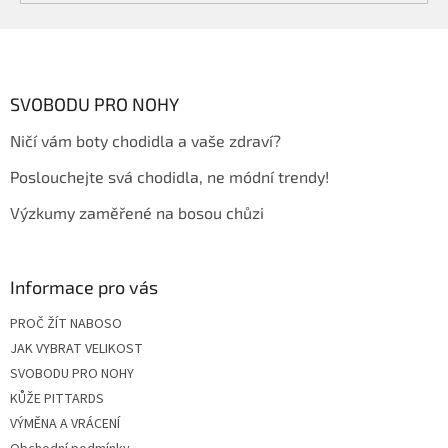
Z
á
p
a
SVOBODU PRO NOHY
t
Ničí vám boty chodidla a vaše zdraví?
í
Poslouchejte svá chodidla, ne módní trendy!
Výzkumy zaměřené na bosou chůzi
Informace pro vás
PROČ ŽÍT NABOSO
JAK VYBRAT VELIKOST
SVOBODU PRO NOHY
KŮŽE PITTARDS
VÝMĚNA A VRÁCENÍ