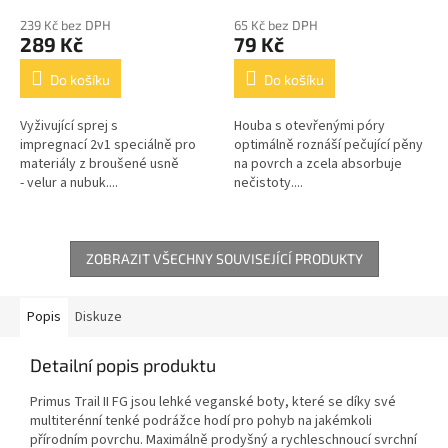
239 Kč bez DPH
65 Kč bez DPH
289 Kč
79 Kč
Do košíku
Do košíku
Vyživující sprej s
Houba s otevřenými póry
impregnací 2v1 speciálně pro
optimálně roznáší pečující pěny
materiály z broušené usně
na povrch a zcela absorbuje
- velur a nubuk....
nečistoty....
ZOBRAZIT VŠECHNY SOUVISEJÍCÍ PRODUKTY
Popis
Diskuze
Detailní popis produktu
Primus Trail II FG jsou lehké veganské boty, které se díky své
multiterénní tenké podrážce hodí pro pohyb na jakémkoli
přírodním povrchu. Maximálně prodyšný a rychleschnoucí svrchní