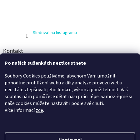
Sledovat na Instagramu
Kontakt
Po našich sušenkách neztloustnete
info
@
zijnaboso.cz
+420 608 881 484
Soubory Cookies používáme, abychom Vám umožnili
Vivobarefoot Hradec Králové
pohodlné prohlížení webu a díky analýze provozu webu
neustále zlepšovali jeho funkce, výkon a použitelnost. Váš
vivobarefoot_hk
souhlas nám pomůžete dělat naši práci lépe. Samozřejmě si
naše cookies můžete nastavit i podle své chuti.
Více informací
zde
.