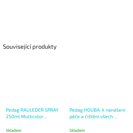
Související produkty
Pedag RAULEDER SPRAY
Pedag HOUBA: k nanášení
250ml Multicolor
péče a čištění všech
Vyživující sprej s
materiálů
impregnací
Skladem
Skladem