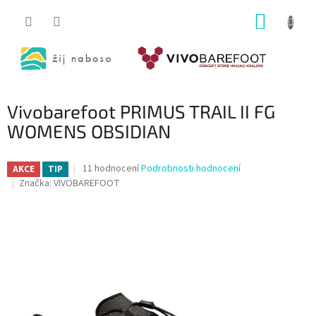
Přejít
NÁKUP
na
obsah
KOŠÍK
Vivobarefoot PRIMUS TRAIL II FG
WOMENS OBSIDIAN
Průměrné
11 hodnocení
Podrobnosti hodnocení
AKCE
TIP
hodnocení
Značka:
VIVOBAREFOOT
produktu
je
3,8
z
5
hvězdiček.