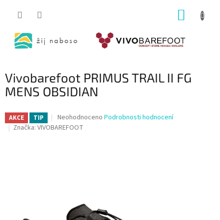
Přejít
NÁKUP
na
obsah
KOŠÍK
Vivobarefoot PRIMUS TRAIL II FG
MENS OBSIDIAN
Průměrné
Neohodnoceno
Podrobnosti hodnocení
AKCE
TIP
hodnocení
Značka:
VIVOBAREFOOT
produktu
je
0,0
z
5
hvězdiček.