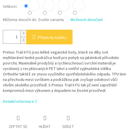
Velikost
Můžeme doručit do:
Zvolte variantu
Možnosti doručení
Přidat do košíku
Primus Trail II FG jsou lehké veganské boty, které se díky své
multiterénní tenké podrážce hodí pro pohyb na jakémkoli přírodním
povrchu. Maximálně prodyšný a rychleschnoucí svrchní materiál je
vyrobený z recyklovaných PET lahví a vnitřní vyjímatelná stélka
Ortholite taktéž ze znovu využitého spotřebitelského odpadu. TPU lem
na přechodu mezi svrškem a podrážkou pak zvyšuje odolnost vůči
vlivům okolního prostředí. S Primus Trail II FG tak již není zapotřebí
kompromisů mezi výkonem a dopadem na životní prostředí.
Detailní informace
ZEPTAT SE
HLÍDAT
SDÍLET