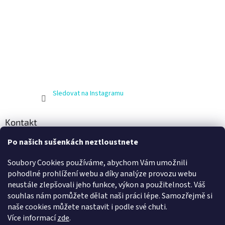
Sledovat na Instagramu
Kontakt
Po našich sušenkách neztloustnete
info
@
zijnaboso.cz
+420 608 881 484
Soubory Cookies používáme, abychom Vám umožnili
Vivobarefoot Hradec Králové
pohodlné prohlížení webu a díky analýze provozu webu
neustále zlepšovali jeho funkce, výkon a použitelnost. Váš
vivobarefoot_hk
souhlas nám pomůžete dělat naši práci lépe. Samozřejmě si
naše cookies můžete nastavit i podle své chuti.
Více informací
zde
.