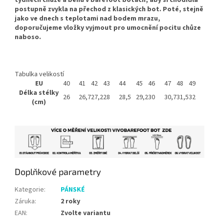
postupně zvykla na přechod z klasických bot. Poté, stejně
jako ve dnech s teplotami nad bodem mrazu,
doporučujeme vložky vyjmout pro umocnění pocitu chůze
naboso.
Tabulka velikostí
EU
40
41
42
43
44
45
46
47
48
49
Délka stélky
26
26,7
27,2
28
28,5
29,2
30
30,7
31,5
32
(cm)
Doplňkové parametry
Kategorie
:
PÁNSKÉ
Záruka
:
2 roky
EAN
:
Zvolte variantu