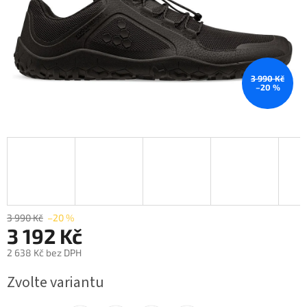
3 990 Kč
–20 %
3 990 Kč
–20 %
3 192 Kč
2 638 Kč bez DPH
Měrná
Zvolte variantu
cena: