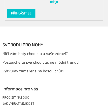
údajů
PŘIHLÁSIT SE
Z
á
p
a
SVOBODU PRO NOHY
t
Ničí vám boty chodidla a vaše zdraví?
í
Poslouchejte svá chodidla, ne módní trendy!
Výzkumy zaměřené na bosou chůzi
Informace pro vás
PROČ ŽÍT NABOSO
JAK VYBRAT VELIKOST