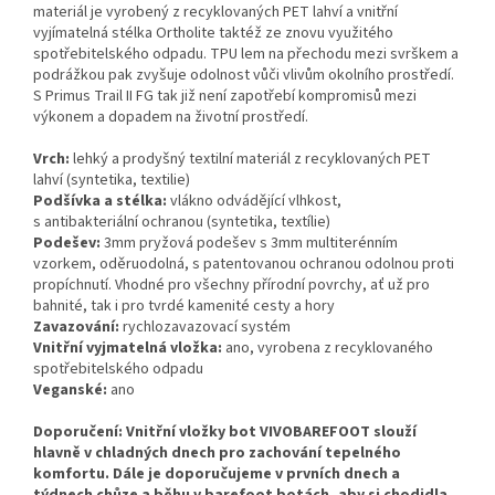
materiál je vyrobený z recyklovaných PET lahví a vnitřní
vyjímatelná stélka Ortholite taktéž ze znovu využitého
spotřebitelského odpadu. TPU lem na přechodu mezi svrškem a
podrážkou pak zvyšuje odolnost vůči vlivům okolního prostředí.
S Primus Trail II FG tak již není zapotřebí kompromisů mezi
výkonem a dopadem na životní prostředí.
Vrch:
lehký a prodyšný textilní materiál z recyklovaných PET
lahví (syntetika, textilie)
Podšívka a stélka:
vlákno odvádějící vlhkost,
s antibakteriální ochranou (syntetika, textílie)
Podešev:
3mm pryžová podešev s 3mm multiterénním
vzorkem, oděruodolná, s patentovanou ochranou odolnou proti
propíchnutí. Vhodné pro všechny přírodní povrchy, ať už pro
bahnité, tak i pro tvrdé kamenité cesty a hory
Zavazování:
rychlozavazovací systém
Vnitřní vyjmatelná vložka:
ano, vyrobena z recyklovaného
spotřebitelského odpadu
Veganské:
ano
Doporučení: Vnitřní vložky bot VIVOBAREFOOT slouží
hlavně v chladných dnech pro zachování tepelného
komfortu. Dále je doporučujeme v prvních dnech a
týdnech chůze a běhu v barefoot botách, aby si chodidla