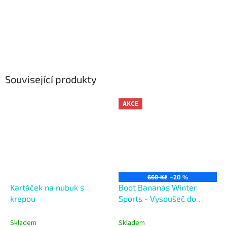
Související produkty
AKCE
660 Kč
–20 %
Kartáček na nubuk s
Boot Bananas Winter
krepou
Sports - Vysoušeč do
lyžáků a bot
Skladem
Skladem