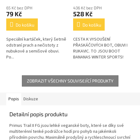
65 Kč bez DPH
436 Kč bez DPH
79 Kč
528 Kč
Do košíku
Do košíku
Speciální kartáček, který šetrně
CESTA K VYSOUŠENÍ
odstraní prach a nečistoty z
PŘASKÁČOVÝCH BOT, OBUVI I
nubukové a semišové obuvi.
RUKAVIC. TO JSOU BOOT
Po...
BANANAS WINTER SPORTS!
Vlhkost...
ZOBRAZIT VŠECHNY SOUVISEJÍCÍ PRODUKTY
Popis
Diskuze
Detailní popis produktu
Primus Trail II FG jsou lehké veganské boty, které se díky své
multiterénní tenké podrážce hodí pro pohyb na jakémkoli
přírodním povrchu. Maximálně prodyšný a rychleschnoucí svrchní