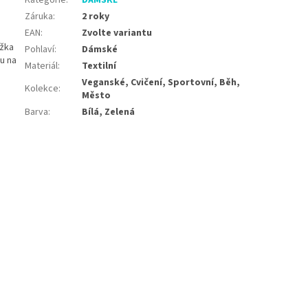
Kategorie
:
DÁMSKÉ
Záruka
:
2 roky
EAN
:
Zvolte variantu
ážka
Pohlaví
:
Dámské
u na
Materiál
:
Textilní
Veganské, Cvičení, Sportovní, Běh,
Kolekce
:
Město
Barva
:
Bílá, Zelená