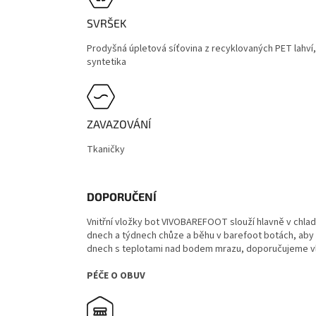
SVRŠEK
Prodyšná úpletová síťovina z recyklovaných PET lahví, 
syntetika
ZAVAZOVÁNÍ
Tkaničky
DOPORUČENÍ
Vnitřní vložky bot VIVOBAREFOOT slouží hlavně v chla
dnech a týdnech chůze a běhu v barefoot botách, aby s
dnech s teplotami nad bodem mrazu, doporučujeme vl
PÉČE O OBUV