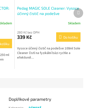
CTOR:
Pedag MAGIC SOLE Cleaner: Vysoce
Další
účinný čistič na podešve
produkt
Skladem
Skladem
280 Kč bez DPH
339 Kč
Do košíku
košíku
Vysoce účinný čistič na podešve 100ml Sole
Cleaner čistí na fyzikální bázi rychle a
250 ml
efektivně....
hem
Doplňkové parametry