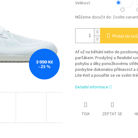
Velikost
Můžeme doručit do:
Zvolte varian
Přidat do koš
Ať už na běhání nebo do posilovny
parťákem. Prodyšný a flexibilní s
3 990 Kč
pohybu a díky ponožkovému střihu
–25 %
poskytne dokonalou přilnavost a s
Lite Knit a posuňte se ve svém tré
Detailní informace
TISK
ZEPTAT SE
H