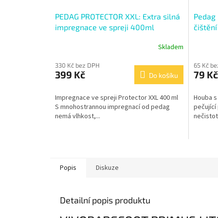
PEDAG PROTECTOR XXL: Extra silná
Pedag 
impregnace ve spreji 400ml
čištěn
Skladem
330 Kč bez DPH
65 Kč b
399 Kč
79 Kč
Do košíku
Impregnace ve spreji Protector XXL 400 ml
Houba s
S mnohostrannou impregnací od pedag
pečující
nemá vlhkost,...
nečistoty
Popis
Diskuze
Detailní popis produktu