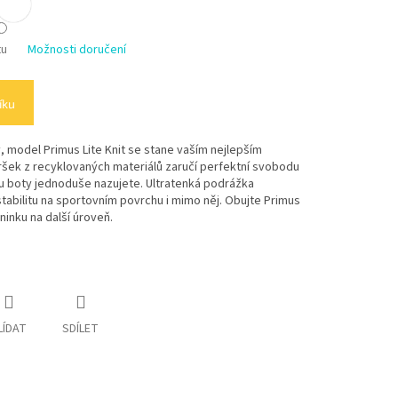
tu
Možnosti doručení
íku
, model Primus Lite Knit se stane vaším nejlepším
vršek z recyklovaných materiálů zaručí perfektní svobodu
 boty jednoduše nazujete. Ultratenká podrážka
tabilitu na sportovním povrchu i mimo něj. Obujte Primus
ninku na další úroveň.
LÍDAT
SDÍLET