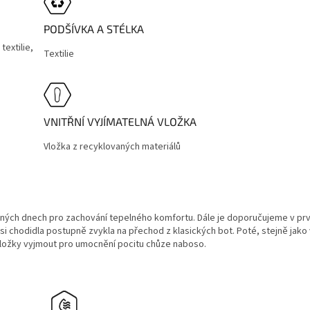
PODŠÍVKA A STÉLKA
textilie,
Textilie
VNITŘNÍ VYJÍMATELNÁ VLOŽKA
Vložka z recyklovaných materiálů
dných dnech pro zachování tepelného komfortu. Dále je doporučujeme v pr
i chodidla postupně zvykla na přechod z klasických bot. Poté, stejně jako
ožky vyjmout pro umocnění pocitu chůze naboso.