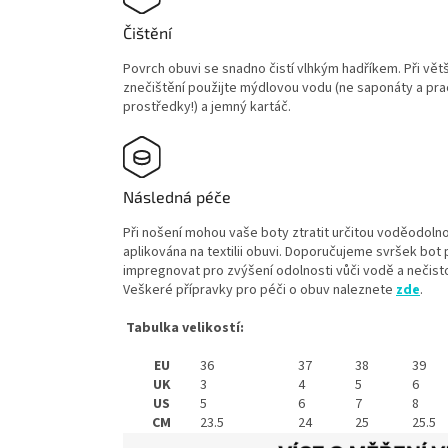
Čištění
Povrch obuvi se snadno čistí vlhkým hadříkem. Při vět
znečištění použijte mýdlovou vodu (ne saponáty a pra
prostředky!) a jemný kartáč.
Následná péče
Při nošení mohou vaše boty ztratit určitou voděodolno
aplikována na textilii obuvi. Doporučujeme svršek bot 
impregnovat pro zvýšení odolnosti vůči vodě a nečist
Veškeré přípravky pro péči o obuv naleznete
zde
.
Tabulka velikostí:
EU
36
37
38
39
UK
3
4
5
6
US
5
6
7
8
CM
23.5
24
25
25.5