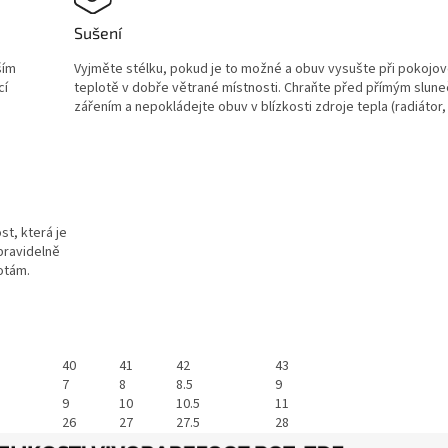
Sušení
ším
Vyjměte stélku, pokud je to možné a obuv vysušte při pokojo
cí
teplotě v dobře větrané místnosti. Chraňte před přímým slun
zářením a nepokládejte obuv v blízkosti zdroje tepla (radiátor,
st, která je
pravidelně
otám.
40
41
42
43
7
8
8.5
9
9
10
10.5
11
26
27
27.5
28