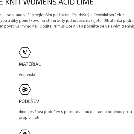
E KNIT WOMENS ACID LIME
nit se stane vaším nejlepším parťákem. Prodyšný a flexibilní svršek z
hybu a díky ponožkovému střihu boty jednoduše nazujete. Ultratenká podr
ím povrchu i mimo něj. Obujte Primus Lite Knit a posuňte se ve svém trénink
MATERIÁL
Veganské
PODEŠEV
4mm pryžová podešev s patentovanou ochranou odolnou proti
propíchnutí