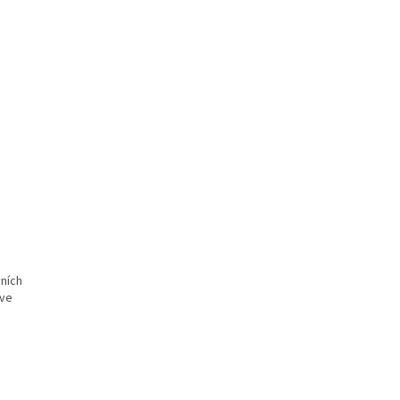
vních
 ve