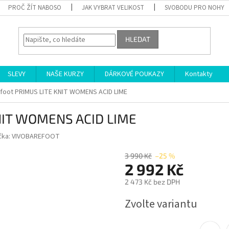
PROČ ŽÍT NABOSO
JAK VYBRAT VELIKOST
SVOBODU PRO NOHY
HLEDAT
SLEVY
NAŠE KURZY
DÁRKOVÉ POUKAZY
Kontakty
foot PRIMUS LITE KNIT WOMENS ACID LIME
KNIT WOMENS ACID LIME
čka:
VIVOBAREFOOT
3 990 Kč
–25 %
2 992 Kč
2 473 Kč bez DPH
Měrná
Zvolte variantu
cena: