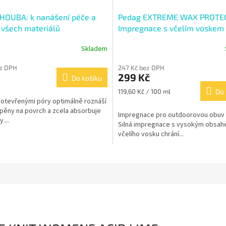
HOUBA: k nanášení péče a
Pedag EXTREME WAX PROTE
í všech materiálů
Impregnace s včelím voskem
Skladem
ez DPH
247 Kč bez DPH
299 Kč
Do košíku
Měrná
119,60 Kč / 100 ml
Do 
cena:
 otevřenými póry optimálně roznáší
 pěny na povrch a zcela absorbuje
Impregnace pro outdoorovou obuv 
....
Silná impregnace s vysokým obsa
včelího vosku chrání...