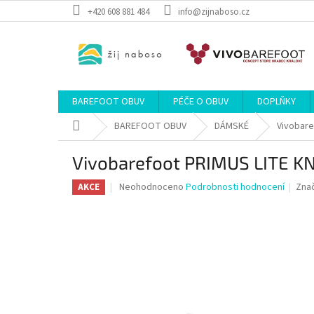
Přejít
+420 608 881 484
info@zijnaboso.cz
na
obsah
BAREFOOT OBUV
PÉČE O OBUV
DOPLŇKY
Domů
BAREFOOT OBUV
DÁMSKÉ
Vivobare
Vivobarefoot PRIMUS LITE 
Průměrné
Neohodnoceno
Podrobnosti hodnocení
Zna
AKCE
hodnocení
produktu
je
0,0
z
5
hvězdiček.