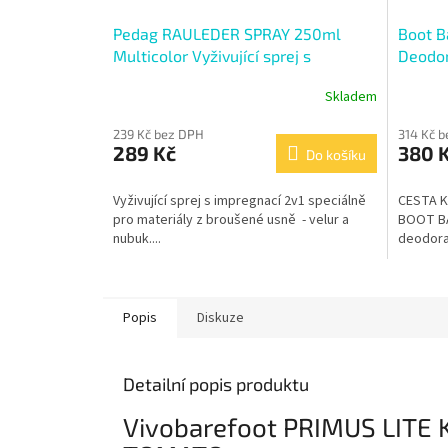
Pedag RAULEDER SPRAY 250ml
Boot B
Multicolor Vyživující sprej s
Deodor
impregnací
deodor
Skladem
Průměr
hodnoce
239 Kč bez DPH
314 Kč 
produkt
289 Kč
380 
Do košíku
je
4,3
z
Vyživující sprej s impregnací 2v1 speciálně
CESTA K
5
pro materiály z broušené usně - velur a
BOOT BA
hvězdič
nubuk....
deodoran
Popis
Diskuze
Detailní popis produktu
Vivobarefoot PRIMUS LITE