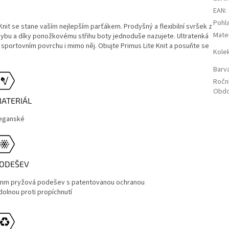
EAN
:
Pohla
nit se stane vaším nejlepším parťákem. Prodyšný a flexibilní svršek z
Mater
hybu a díky ponožkovému střihu boty jednoduše nazujete. Ultratenká
 sportovním povrchu i mimo něj. Obujte Primus Lite Knit a posuňte se
Kole
Barv
Ročn
Obdo
ATERIÁL
eganské
ODEŠEV
mm pryžová podešev s patentovanou ochranou
dolnou proti propíchnutí