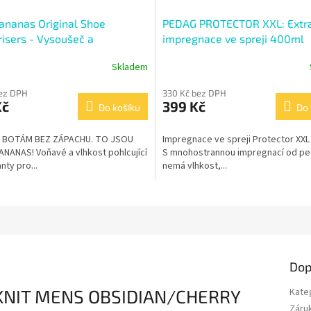
ananas Original Shoe
PEDAG PROTECTOR XXL: Extra
isers - Vysoušeč a
impregnace ve spreji 400ml
ant do bot
Skladem
né
ní
bez DPH
330 Kč bez DPH
u
Kč
399 Kč
Do košíku
Do 
 BOTÁM BEZ ZÁPACHU. TO JSOU
Impregnace ve spreji Protector XXL
NANAS! Voňavé a vlhkost pohlcující
S mnohostrannou impregnací od p
ek.
ty pro...
nemá vlhkost,...
Dop
 KNIT MENS OBSIDIAN/CHERRY
Kate
Záru