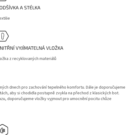
ODŠÍVKA A STÉLKA
xtilie
NITŘNÍ VYJÍMATELNÁ VLOŽKA
ložka z recyklovaných materiálů
adných dnech pro zachování tepelného komfortu. Dále je doporučujeme
ách, aby si chodidla postupně zvykla na přechod z klasických bot.
razu, doporučujeme vložky vyjmout pro umocnění pocitu chůze