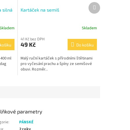
Další
 silná
Kartáček na semiš
produkt
Skladem
Skladem
41 Kč bez DPH
49 Kč
košíku
Do košíku
 400 ml
Malý ruční kartáček s přírodními štětinami
edag
pro vyčesání prachu a špíny ze semišové
obuvi. Rozměr...
lňkové parametry
gorie
:
PÁNSKÉ
ka
:
2 roky