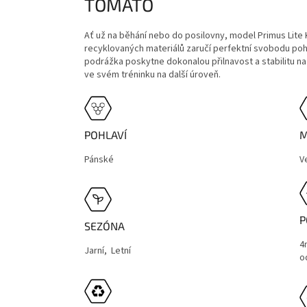
TOMATO
Ať už na běhání nebo do posilovny, model Primus Lite K
recyklovaných materiálů zaručí perfektní svobodu po
podrážka poskytne dokonalou přilnavost a stabilitu na
ve svém tréninku na další úroveň.
POHLAVÍ
M
Pánské
V
P
SEZÓNA
4
Jarní, Letní
o