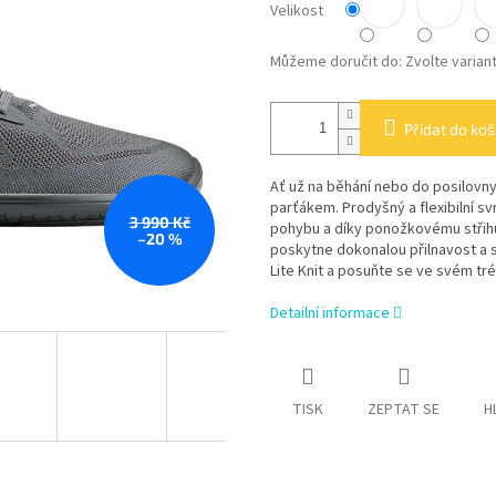
Velikost
Můžeme doručit do:
Zvolte varian
Přidat do koš
Ať už na běhání nebo do posilovny
parťákem. Prodyšný a flexibilní s
3 990 Kč
pohybu a díky ponožkovému střihu
–20 %
poskytne dokonalou přilnavost a s
Lite Knit a posuňte se ve svém tré
Detailní informace
TISK
ZEPTAT SE
H