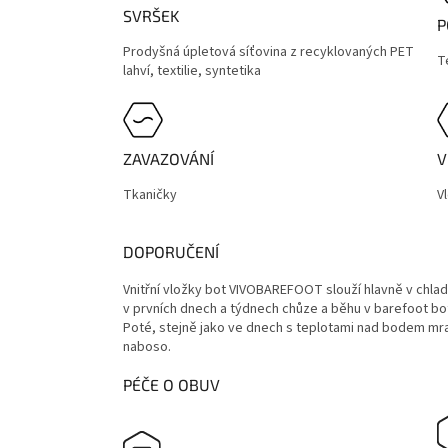
SVRŠEK
P
Prodyšná úpletová síťovina z recyklovaných PET
Te
lahví, textilie, syntetika
ZAVAZOVÁNÍ
V
Tkaničky
V
DOPORUČENÍ
Vnitřní vložky bot VIVOBAREFOOT slouží hlavně v chl
v prvních dnech a týdnech chůze a běhu v barefoot bot
Poté, stejně jako ve dnech s teplotami nad bodem m
naboso.
PÉČE O OBUV