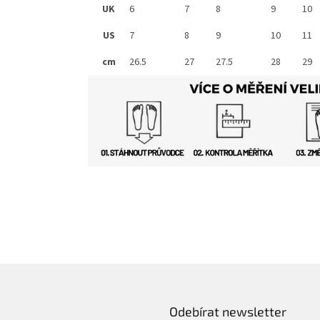
UK
6
7
8
9
10
US
7
8
9
10
11
cm
26.5
27
27.5
28
29
Odebírat newsletter