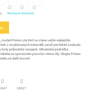
tu
Možnosti doručení
íku
, model Primus Lite Knit se stane vaším nejlepším
vršek z recyklovaných materiálů zaručí perfektní svobodu
 boty jednoduše nazujete. Ultratenká podrážka
tabilitu na sportovním povrchu i mimo něj. Obujte Primus
ninku na další úroveň.
LÍDAT
SDÍLET