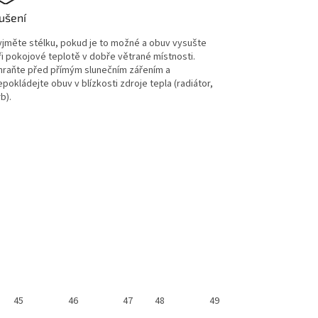
ušení
yjměte stélku, pokud je to možné a obuv vysušte
ři pokojové teplotě v dobře větrané místnosti.
hraňte před přímým slunečním zářením a
epokládejte obuv v blízkosti zdroje tepla (radiátor,
rb).
45
46
47
48
49