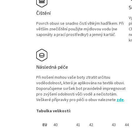
S
Čištění
V
Povrch obuvi se snadno čistí vlhkým hadříkem. Při
p
větším znečištění použijte mýdlovou vodu (ne
C
saponáty a prací prostředky!) a jemný kartáč.
n
k
Následná péče
Při nošení mohou vaše boty ztratit určitou
voděodolnost, která je aplikována na textilii obuvi.
Doporučujeme svršek bot pravidelně impregnovat
pro zvýšení odolnosti vůči vodě a nečistotám.
Veškeré přípravky pro péči o obuv naleznete
zde
.
Tabulka velikostí:
EU
40
41
42
43
44