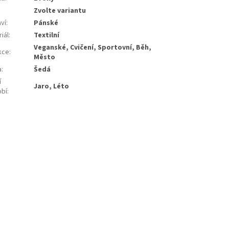
Zvolte variantu
ví
:
Pánské
iál
:
Textilní
Veganské, Cvičení, Sportovní, Běh,
kce
:
Město
a
:
Šedá
í
Jaro, Léto
bí
: