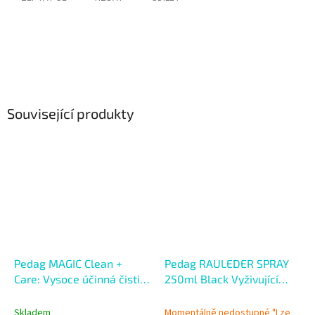
Související produkty
Pedag MAGIC Clean +
Pedag RAULEDER SPRAY
Care: Vysoce účinná čisticí
250ml Black Vyživující
pěna
sprej s impregnací
Skladem
Momentálně nedostupné "Lze