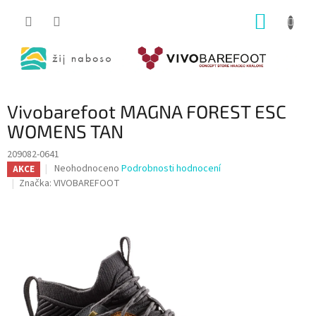
Přejít
NÁKUP
na
obsah
KOŠÍK
Vivobarefoot MAGNA FOREST ESC
WOMENS TAN
209082-0641
Průměrné
Neohodnoceno
Podrobnosti hodnocení
AKCE
hodnocení
Značka:
VIVOBAREFOOT
produktu
je
0,0
z
5
hvězdiček.