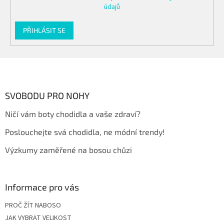
údajů
PŘIHLÁSIT SE
Z
á
p
a
SVOBODU PRO NOHY
t
Ničí vám boty chodidla a vaše zdraví?
í
Poslouchejte svá chodidla, ne módní trendy!
Výzkumy zaměřené na bosou chůzi
Informace pro vás
PROČ ŽÍT NABOSO
JAK VYBRAT VELIKOST