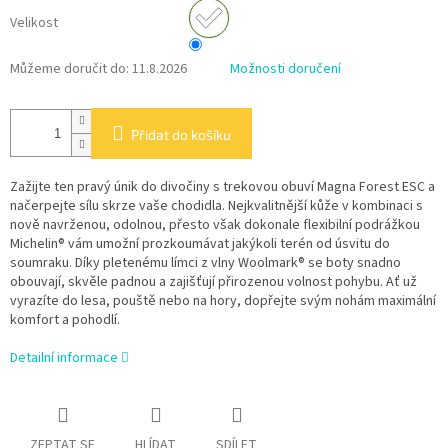
Velikost
Můžeme doručit do:
11.8.2026
Možnosti doručení
Přidat do košíku
Zažijte ten pravý únik do divočiny s trekovou obuví Magna Forest ESC a
načerpejte sílu skrze vaše chodidla. Nejkvalitnější kůže v kombinaci s
nově navrženou, odolnou, přesto však dokonale flexibilní podrážkou
Michelin® vám umožní prozkoumávat jakýkoli terén od úsvitu do
soumraku. Díky pletenému límci z vlny Woolmark® se boty snadno
obouvají, skvěle padnou a zajišťují přirozenou volnost pohybu. Ať už
vyrazíte do lesa, pouště nebo na hory, dopřejte svým nohám maximální
komfort a pohodlí.
Detailní informace
ZEPTAT SE
HLÍDAT
SDÍLET