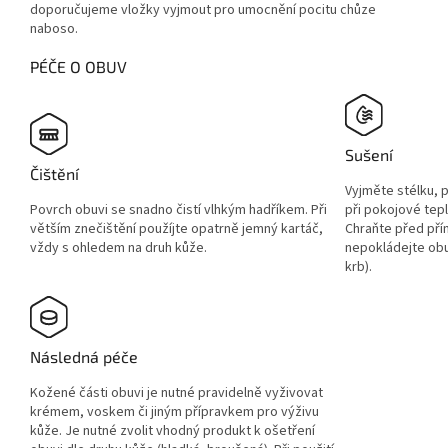
doporučujeme vložky vyjmout pro umocnění pocitu chůze
naboso.
PÉČE O OBUV
Sušení
Čištění
Vyjměte stélku, 
Povrch obuvi se snadno čistí vlhkým hadříkem. Při
při pokojové tep
větším znečištění použíjte opatrně jemný kartáč,
Chraňte před pří
vždy s ohledem na druh kůže.
nepokládejte obuv
krb).
Následná péče
Kožené části obuvi je nutné pravidelně vyživovat
krémem, voskem či jiným přípravkem pro výživu
kůže. Je nutné zvolit vhodný produkt k ošetření