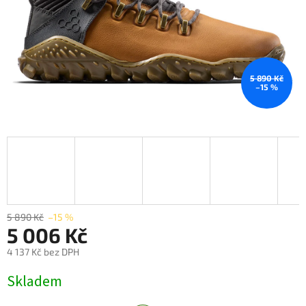
5 890 Kč
–15 %
5 890 Kč
–15 %
5 006 Kč
4 137 Kč bez DPH
Měrná
Skladem
cena: