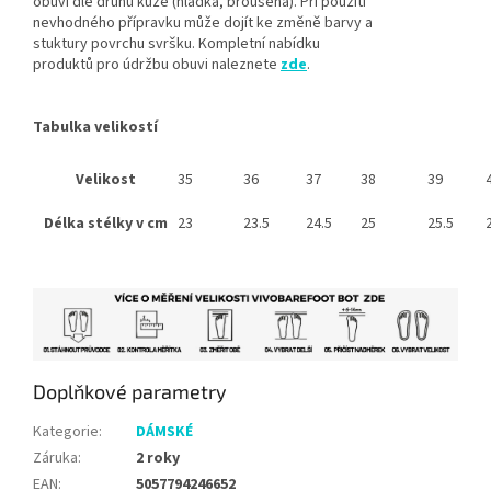
obuvi dle druhu kůže (hladká, broušená). Při použití
nevhodného přípravku může dojít ke změně barvy a
stuktury povrchu svršku. Kompletní nabídku
produktů pro údržbu obuvi naleznete
zde
.
Tabulka velikostí
Velikost
35
36
37
38
39
Délka stélky v cm
23
23.5
24.5
25
25.5
Doplňkové parametry
Kategorie
:
DÁMSKÉ
Záruka
:
2 roky
EAN
:
5057794246652