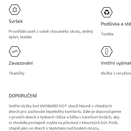
Svršek
Podšívka a st
Prvotřídní useň z volně chovaného skotu, vlněný
Textilie
úplet, textilie
Zavazování
Vnitřní vyjíma
Tkaničky
Vložka z recyklo
DOPORUČENÍ
Vnitřní vložky bot VIVOBAREFOOT slouží hlavně v chladných
dnech pro zachování tepelného komfortu. Dále je doporučujeme
v prvních dnech a týdnech chůze a běhu v barefoot botách, aby
si chodidla postupně zvykla na přechod z klasických bot. Poté,
stejně jako ve dnech s teplotami nad bodem mrazu,