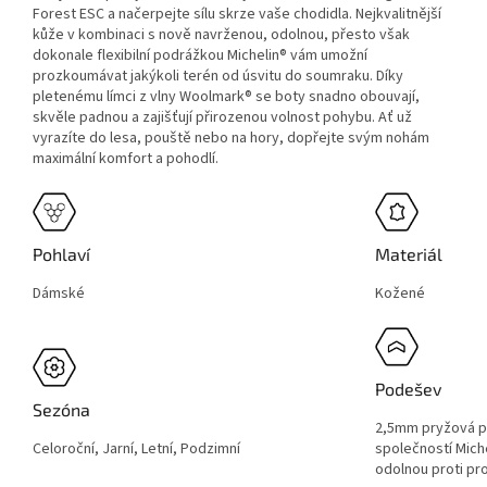
Forest ESC a načerpejte sílu skrze vaše chodidla. Nejkvalitnější
kůže v kombinaci s nově navrženou, odolnou, přesto však
dokonale flexibilní podrážkou Michelin® vám umožní
prozkoumávat jakýkoli terén od úsvitu do soumraku. Díky
pletenému límci z vlny Woolmark® se boty snadno obouvají,
skvěle padnou a zajišťují přirozenou volnost pohybu. Ať už
vyrazíte do lesa, pouště nebo na hory, dopřejte svým nohám
maximální komfort a pohodlí.
Pohlaví
Materiál
Dámské
Kožené
Podešev
Sezóna
2,5mm pryžová p
Celoroční, Jarní, Letní, Podzimní
společností Mich
odolnou proti pr