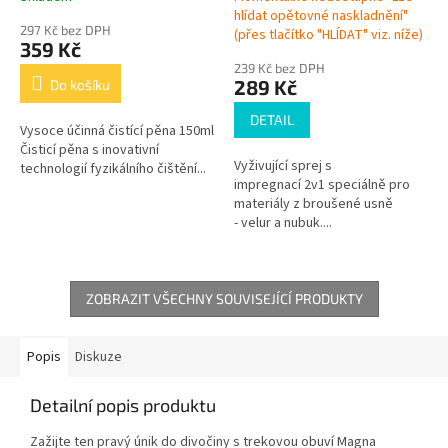
hlídat opětovné naskladnění"
297 Kč bez DPH
(přes tlačítko "HLÍDAT" viz. níže)
359 Kč
239 Kč bez DPH
289 Kč
Do košíku
DETAIL
Vysoce účinná čistící pěna 150ml
Čisticí pěna s inovativní
Vyživující sprej s
technologií fyzikálního čištění...
impregnací 2v1 speciálně pro
materiály z broušené usně
- velur a nubuk....
ZOBRAZIT VŠECHNY SOUVISEJÍCÍ PRODUKTY
Popis
Diskuze
Detailní popis produktu
Zažijte ten pravý únik do divočiny s trekovou obuví Magna