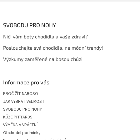
Z
á
p
a
SVOBODU PRO NOHY
t
Ničí vám boty chodidla a vaše zdraví?
í
Poslouchejte svá chodidla, ne módní trendy!
Výzkumy zaměřené na bosou chůzi
Informace pro vás
PROČ ŽÍT NABOSO
JAK VYBRAT VELIKOST
SVOBODU PRO NOHY
KŮŽE PITTARDS
VÝMĚNA A VRÁCENÍ
Obchodní podmínky