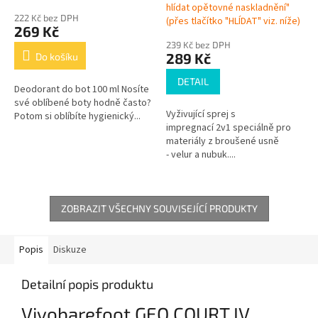
hlídat opětovné naskladnění"
222 Kč bez DPH
(přes tlačítko "HLÍDAT" viz. níže)
269 Kč
239 Kč bez DPH
289 Kč
Do košíku
DETAIL
Deodorant do bot 100 ml Nosíte
své oblíbené boty hodně často?
Vyživující sprej s
Potom si oblíbíte hygienický...
impregnací 2v1 speciálně pro
materiály z broušené usně
- velur a nubuk....
ZOBRAZIT VŠECHNY SOUVISEJÍCÍ PRODUKTY
Popis
Diskuze
Detailní popis produktu
Vivobarefoot GEO COURT IV