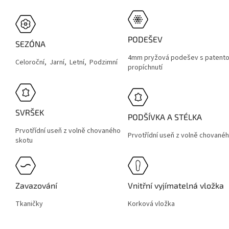
PODEŠEV
SEZÓNA
4mm pryžová podešev s patento
Celoroční, Jarní, Letní, Podzimní
propíchnutí
SVRŠEK
PODŠÍVKA A STÉLKA
Prvotřídní useň z volně chovaného
Prvotřídní useň z volně chované
skotu
Zavazování
Vnitřní vyjímatelná vložka
Tkaničky
Korková vložka