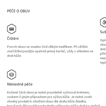
PÉČE O OBUV
Suš
Čištění
Vyjm
obuv
Povrch obuvi se snadno čistí vlhkým hadříkem. Při větším
dobř
znečištění použíjte opatrně jemný kartáč, vždy s ohledem na
pří
druh kůže.
nepo
tepl
Následná péče
Kožené části obuvi je nutné pravidelně vyživovat krémem,
voskem či jiným přípravkem pro výživu kůže. Je nutné zvolit
vhodný produkt k ošetření obuvi dle druhu kůže (hladká,