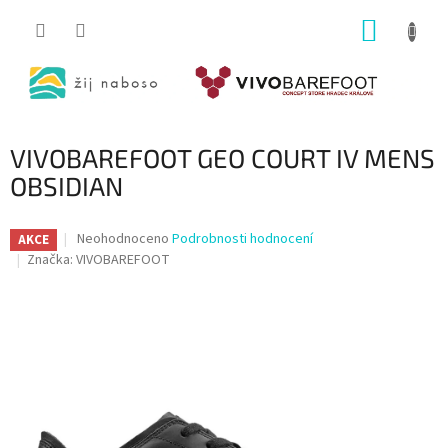
Přejít
NÁKUP
na
obsah
KOŠÍK
VIVOBAREFOOT GEO COURT IV MENS
OBSIDIAN
Průměrné
Neohodnoceno
Podrobnosti hodnocení
AKCE
hodnocení
Značka:
VIVOBAREFOOT
produktu
je
0,0
z
5
hvězdiček.