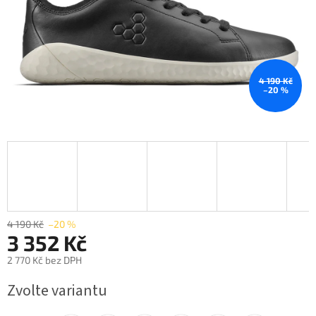
4 190 Kč
–20 %
4 190 Kč
–20 %
3 352 Kč
2 770 Kč bez DPH
Měrná
Zvolte variantu
cena: