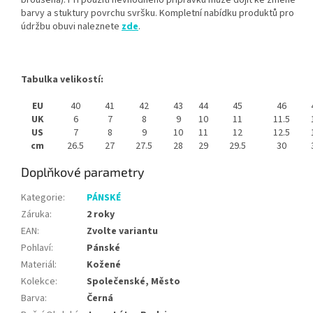
broušená). Při použití nevhodného přípravku může dojít ke změně
barvy a stuktury povrchu svršku. Kompletní nabídku produktů pro
údržbu obuvi naleznete
zde
.
Tabulka velikostí:
EU
40
41
42
43
44
45
46
UK
6
7
8
9
10
11
11.5
US
7
8
9
10
11
12
12.5
cm
26.5
27
27.5
28
29
29.5
30
Doplňkové parametry
Kategorie
:
PÁNSKÉ
Záruka
:
2 roky
EAN
:
Zvolte variantu
Pohlaví
:
Pánské
Materiál
:
Kožené
Kolekce
:
Společenské, Město
Barva
:
Černá