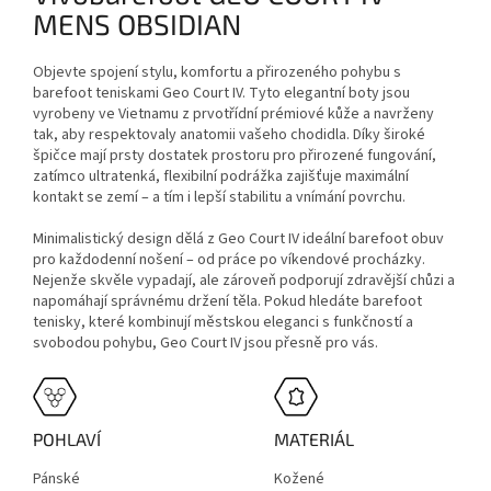
MENS OBSIDIAN
Objevte spojení stylu, komfortu a přirozeného pohybu s
barefoot teniskami Geo Court IV. Tyto elegantní boty jsou
vyrobeny ve Vietnamu z prvotřídní prémiové kůže a navrženy
tak, aby respektovaly anatomii vašeho chodidla. Díky široké
špičce mají prsty dostatek prostoru pro přirozené fungování,
zatímco ultratenká, flexibilní podrážka zajišťuje maximální
kontakt se zemí – a tím i lepší stabilitu a vnímání povrchu.
Minimalistický design dělá z Geo Court IV ideální barefoot obuv
pro každodenní nošení – od práce po víkendové procházky.
Nejenže skvěle vypadají, ale zároveň podporují zdravější chůzi a
napomáhají správnému držení těla. Pokud hledáte barefoot
tenisky, které kombinují městskou eleganci s funkčností a
svobodou pohybu, Geo Court IV jsou přesně pro vás.
POHLAVÍ
MATERIÁL
Pánské
Kožené