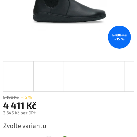
5 190 Kč
–15 %
5 190 Kč
–15 %
4 411 Kč
3 645 Kč bez DPH
Měrná
Zvolte variantu
cena: