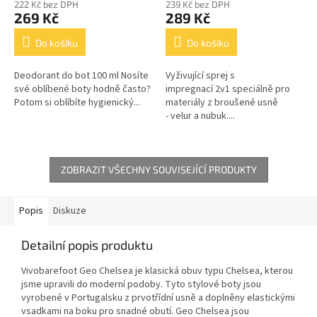
222 Kč bez DPH
239 Kč bez DPH
269 Kč
289 Kč
Do košíku
Do košíku
Deodorant do bot 100 ml Nosíte
Vyživující sprej s
své oblíbené boty hodně často?
impregnací 2v1 speciálně pro
Potom si oblíbíte hygienický...
materiály z broušené usně
- velur a nubuk....
ZOBRAZIT VŠECHNY SOUVISEJÍCÍ PRODUKTY
Popis
Diskuze
Detailní popis produktu
Vivobarefoot Geo Chelsea je klasická obuv typu Chelsea, kterou
jsme upravili do moderní podoby. Tyto stylové boty jsou
vyrobené v Portugalsku z prvotřídní usně a doplněny elastickými
vsadkami na boku pro snadné obutí. Geo Chelsea jsou