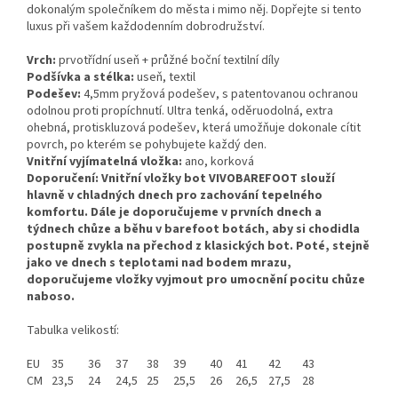
dokonalým společníkem do města i mimo něj. Dopřejte si tento
luxus při vašem každodenním dobrodružství.
Vrch:
prvotřídní useň + průžné boční textilní díly
Podšívka a stélka:
useň, textil
Podešev:
4,5mm pryžová podešev, s patentovanou ochranou
odolnou proti propíchnutí. Ultra tenká, oděruodolná, extra
ohebná, protiskluzová podešev, která umožňuje dokonale cítit
povrch, po kterém se pohybujete každý den.
Vnitřní vyjímatelná vložka:
ano, korková
Doporučení: Vnitřní vložky bot VIVOBAREFOOT slouží
hlavně v chladných dnech pro zachování tepelného
komfortu. Dále je doporučujeme v prvních dnech a
týdnech chůze a běhu v barefoot botách, aby si chodidla
postupně zvykla na přechod z klasických bot. Poté, stejně
jako ve dnech s teplotami nad bodem mrazu,
doporučujeme vložky vyjmout pro umocnění pocitu chůze
naboso.
Tabulka velikostí:
EU
35
36
37
38
39
40
41
42
43
CM
23,5
24
24,5
25
25,5
26
26,5
27,5
28