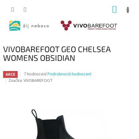
Přejít
NÁKUP
na
obsah
KOŠÍK
VIVOBAREFOOT GEO CHELSEA
WOMENS OBSIDIAN
Průměrné
7 hodnocení
Podrobnosti hodnocení
AKCE
hodnocení
Značka:
VIVOBAREFOOT
produktu
je
4,3
z
5
hvězdiček.