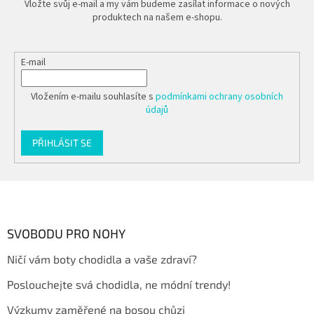
Vložte svůj e-mail a my vám budeme zasílat informace o nových
produktech na našem e-shopu.
E-mail
Vložením e-mailu souhlasíte s
podmínkami ochrany osobních
údajů
PŘIHLÁSIT SE
Z
á
p
a
SVOBODU PRO NOHY
t
Ničí vám boty chodidla a vaše zdraví?
í
Poslouchejte svá chodidla, ne módní trendy!
Výzkumy zaměřené na bosou chůzi