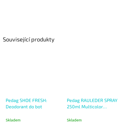
Související produkty
Pedag SHOE FRESH:
Pedag RAULEDER SPRAY
Deodorant do bot
250ml Multicolor
Vyživující sprej s
impregnací
Skladem
Skladem