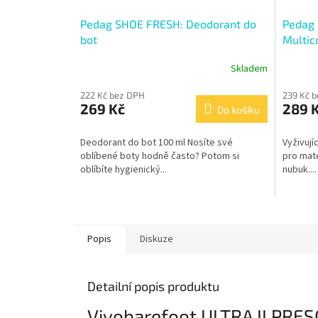
Pedag SHOE FRESH: Deodorant do
Pedag
bot
Multico
impreg
Skladem
222 Kč bez DPH
239 Kč 
269 Kč
289 
Do košíku
Deodorant do bot 100 ml Nosíte své
Vyživují
oblíbené boty hodně často? Potom si
pro mate
oblíbíte hygienický...
nubuk....
Popis
Diskuze
Detailní popis produktu
Vivobarefoot ULTRA II PR