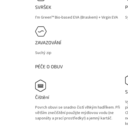
SVRŠEK
P
I'm Green™ Bio-based EVA (Braskem) + Virgin EVA
S
ZAVAZOVÁNÍ
Suchý zip
PÉČE O OBUV
S
Čištění
V
Povrch obuvi se snadno čistí vlhkým hadříkem. Při
p
větším znečištění použijte mýdlovou vodu (ne
C
saponáty a prací prostředky!) a jemný kartáč.
n
k