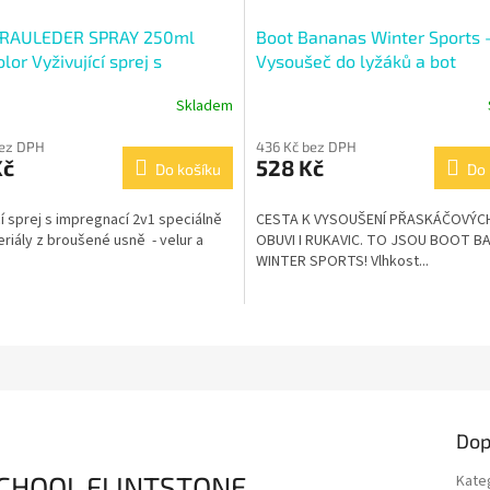
 RAULEDER SPRAY 250ml
Boot Bananas Winter Sports 
lor Vyživující sprej s
Vysoušeč do lyžáků a bot
nací
Skladem
bez DPH
436 Kč bez DPH
Kč
528 Kč
Do košíku
Do 
cí sprej s impregnací 2v1 speciálně
CESTA K VYSOUŠENÍ PŘASKÁČOVÝC
riály z broušené usně - velur a
OBUVI I RUKAVIC. TO JSOU BOOT B
WINTER SPORTS! Vlhkost...
Dop
ESCHOOL FLINTSTONE
Kate