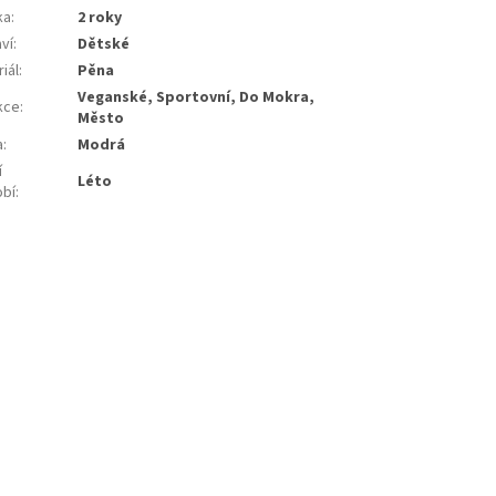
ka
:
2 roky
ví
:
Dětské
iál
:
Pěna
Veganské, Sportovní, Do Mokra,
kce
:
Město
a
:
Modrá
í
Léto
bí
: