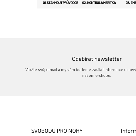
Odebírat newsletter
Vložte svůj e-mail a my vám budeme zasílat informace o nov
našem e-shopu.
Z
á
p
a
t
SVOBODU PRO NOHY
Infor
í