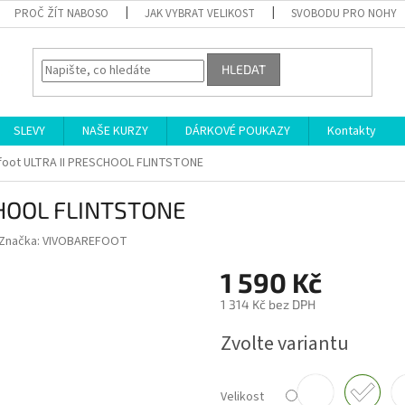
PROČ ŽÍT NABOSO
JAK VYBRAT VELIKOST
SVOBODU PRO NOHY
HLEDAT
SLEVY
NAŠE KURZY
DÁRKOVÉ POUKAZY
Kontakty
foot ULTRA II PRESCHOOL FLINTSTONE
CHOOL FLINTSTONE
Značka:
VIVOBAREFOOT
1 590 Kč
1 314 Kč bez DPH
Měrná
Zvolte variantu
cena:
Velikost