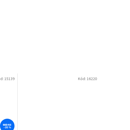
d:
15139
Kód:
16220
660 Kč
–20 %