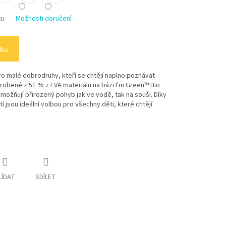
tu
Možnosti doručení
íku
o malé dobrodruhy, kteří se chtějí naplno poznávat
yrobené z 51 % z EVA materiálu na bázi I'm Green™ Bio
 umožňují přirozený pohyb jak ve vodě, tak na souši. Díky
 jsou ideální volbou pro všechny děti, které chtějí
LÍDAT
SDÍLET