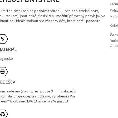
Záru
Pohla
teří se chtějí naplno poznávat přírodu. Tyto obojživelné boty,
 (Braskem), jsou lehké, flexibilní a umožňují přirozený pohyb jak ve
Mater
nutí jsou ideální volbou pro všechny děti, které chtějí pohodlí a
Kole
Barv
Ročn
Obdo
ATERIÁL
eganské
ODEŠEV
mm podešev (v kompresi pouze 3 mm) nabízející
aximální propriocepci a ochranu, vyrobená z I'm
reen™ Bio-based EVA (Braskem) a Virgin EVA