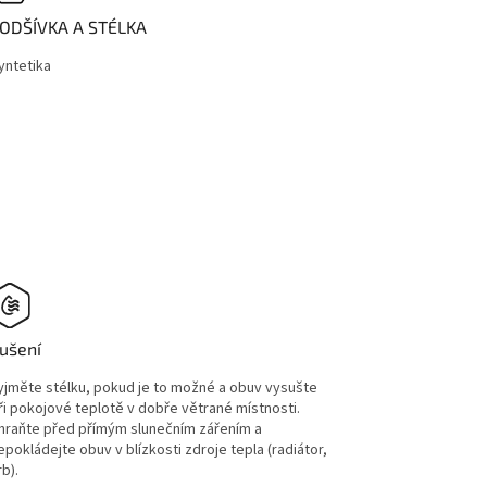
ODŠÍVKA A STÉLKA
yntetika
ušení
yjměte stélku, pokud je to možné a obuv vysušte
ři pokojové teplotě v dobře větrané místnosti.
hraňte před přímým slunečním zářením a
epokládejte obuv v blízkosti zdroje tepla (radiátor,
rb).