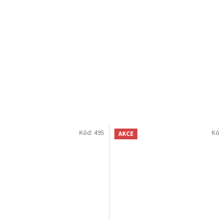
Kód:
495
Kó
AKCE