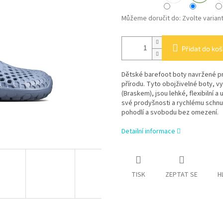
Můžeme doručit do:
Zvolte varian
Přidat do koš
Dětské barefoot boty navržené pr
přírodu. Tyto obojživelné boty, v
(Braskem), jsou lehké, flexibilní a
své prodyšnosti a rychlému schnutí
pohodlí a svobodu bez omezení.
Detailní informace
TISK
ZEPTAT SE
H