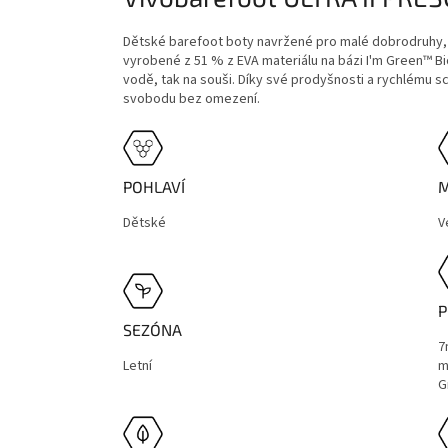
Dětské barefoot boty navržené pro malé dobrodruhy, k
vyrobené z 51 % z EVA materiálu na bázi I'm Green™ Bio
vodě, tak na souši. Díky své prodyšnosti a rychlému sch
svobodu bez omezení.
POHLAVÍ
M
Dětské
V
P
SEZÓNA
7
Letní
m
G