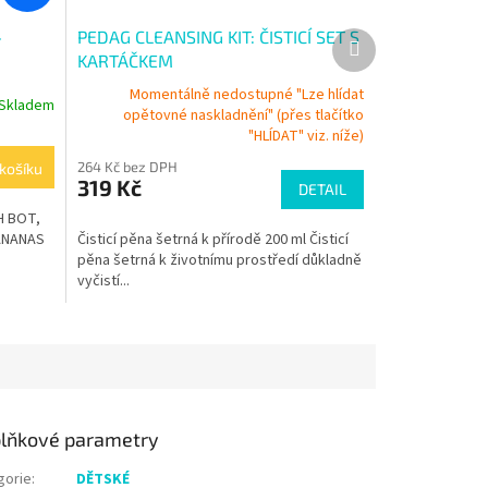
-
PEDAG CLEANSING KIT: ČISTICÍ SET S
Další
produkt
KARTÁČKEM
Momentálně nedostupné "Lze hlídat
Skladem
opětovné naskladnění" (přes tlačítko
"HLÍDAT" viz. níže)
264 Kč bez DPH
košíku
319 Kč
DETAIL
H BOT,
ANANAS
Čisticí pěna šetrná k přírodě 200 ml Čisticí
pěna šetrná k životnímu prostředí důkladně
vyčistí...
lňkové parametry
gorie
:
DĚTSKÉ