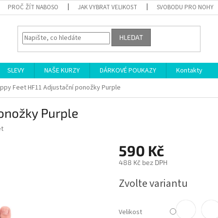
PROČ ŽÍT NABOSO
JAK VYBRAT VELIKOST
SVOBODU PRO NOHY
HLEDAT
SLEVY
NAŠE KURZY
DÁRKOVÉ POUKAZY
Kontakty
ppy Feet HF11 Adjustační ponožky Purple
ponožky Purple
t
590 Kč
488 Kč bez DPH
Měrná
Zvolte variantu
cena:
Velikost