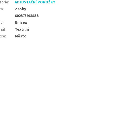
gorie
:
ADJUSTAČNÍ PONOŽKY
ka
:
2 roky
602573968635
ví
:
Unisex
iál
:
Textilní
kce
:
Město