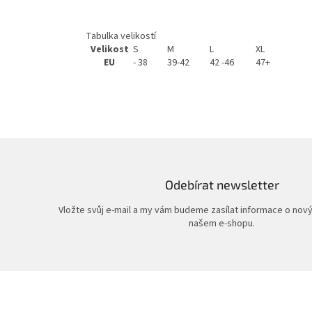
Tabulka velikostí
Velikost
S
M
L
XL
EU
- 38
39-42
42 -46
47+
Odebírat newsletter
Vložte svůj e-mail a my vám budeme zasílat informace o nov
našem e-shopu.
Z
á
p