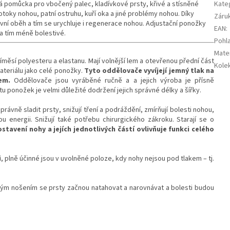
ká pomůcka pro vbočený palec, kladívkové prsty, křivé a stísněné
Kate
toky nohou, patní ostruhu, kuří oka a jiné problémy nohou. Díky
Záru
ní oběh a tím se urychluje i regenerace nohou. Adjustační ponožky
EAN
:
 a tím méně bolestivé.
Pohla
Mater
měsí polyesteru a elastanu. Mají volnější lem a otevřenou přední část
Kole
ateriálu jako celé ponožky.
Tyto oddělovače vyvíjejí jemný tlak na
lem.
Oddělovače jsou vyráběné ručně a a jejich výroba je přísně
 ponožek je velmi důležité dodržení jejich správné délky a šířky.
rávně sladit prsty, snižují tření a podráždění, zmírňují bolesti nohou,
 energii. Snižují také potřebu chirurgického zákroku. Starají se o
stavení nohy a jejích jednotlivých částí ovlivňuje funkci celého
i
, plně účinné jsou v uvolněné poloze, kdy nohy nejsou pod tlakem – tj.
ným nošením se prsty začnou natahovat a narovnávat a bolesti budou