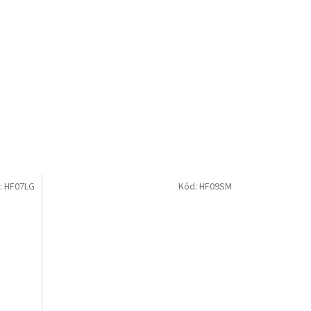
:
HF07LG
Kód:
HF09SM