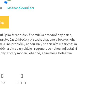
tu
Možnosti doručení
íku
louží jako terapeutická pomůcka pro vbočený palec,
é prsty, časté křeče v prstech, unavené a bolavé nohy,
oka a jiné problémy nohou. Díky speciálním meziprstním
běh a tím se urychluje i regenerace nohou. Adjustační
nohy a prsty mobilní, ohebné, a tím méně bolestivé.
LÍDAT
SDÍLET