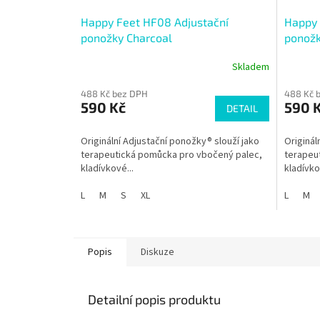
Happy Feet HF08 Adjustační
Happy 
ponožky Charcoal
ponožk
Skladem
488 Kč bez DPH
488 Kč 
590 Kč
590 
DETAIL
Originální Adjustační ponožky® slouží jako
Originál
terapeutická pomůcka pro vbočený palec,
terapeu
kladívkové...
kladívko
L
M
S
XL
L
M
Popis
Diskuze
Detailní popis produktu