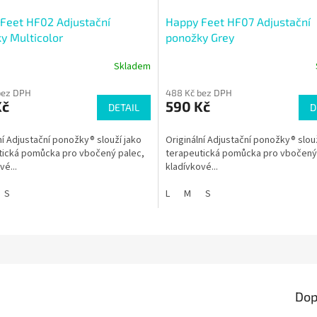
Feet HF02 Adjustační
Happy Feet HF07 Adjustační
y Multicolor
ponožky Grey
Skladem
bez DPH
488 Kč bez DPH
Kč
590 Kč
DETAIL
D
ní Adjustační ponožky® slouží jako
Originální Adjustační ponožky® slou
tická pomůcka pro vbočený palec,
terapeutická pomůcka pro vbočený
vé...
kladívkové...
S
L
M
S
Dop