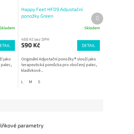
Happy Feet HF09 Adjustační
Další
ponožky Green
produkt
Skladem
Skladem
488 Kč bez DPH
590 Kč
ETAIL
DETAIL
ží jako
Originální Adjustační ponožky® slouží jako
 palec,
terapeutická pomůcka pro vbočený palec,
kladívkové...
L
M
S
lňkové parametry