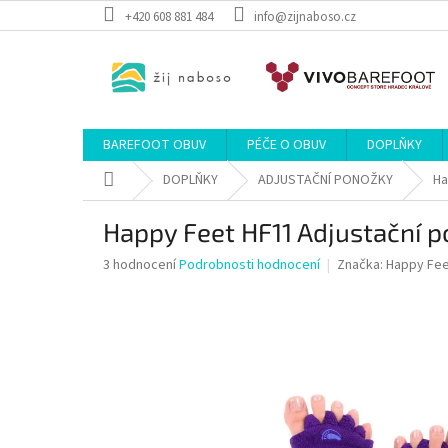
Přejít
+420 608 881 484
info@zijnaboso.cz
na
obsah
BAREFOOT OBUV
PÉČE O OBUV
DOPLŇKY
Domů
DOPLŇKY
ADJUSTAČNÍ PONOŽKY
Ha
Happy Feet HF11 Adjustační 
Průměrné
3 hodnocení
Podrobnosti hodnocení
Značka:
Happy Fee
hodnocení
produktu
je
4,0
z
5
hvězdiček.