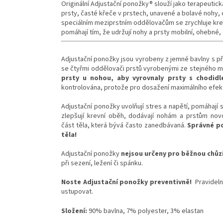
Originální Adjustační ponožky® slouží jako terapeutic
prsty, časté křeče v prstech, unavené a bolavé nohy, o
speciálním meziprstním oddělovačům se zrychluje krev
pomáhají tím, že udržují nohy a prsty mobilní, ohebné,
Adjustační ponožky jsou vyrobeny z jemné bavlny s pří
se čtyřmi oddělovači prstů vyrobenými ze stejného m
prsty u nohou, aby vyrovnaly prsty s chodid
kontrolována, protože pro dosažení maximálního efektu
Adjustační ponožky uvolňují stres a napětí, pomáhají sp
zlepšují krevní oběh, dodávají nohám a prstům novou
část těla, která bývá často zanedbávaná.
Správné po
těla!
Adjustační ponožky
nejsou určeny pro běžnou chůz
při sezení, ležení či spánku.
Noste Adjustační ponožky preventivně!
Pravidel
ustupovat.
Složení:
90% bavlna, 7% polyester, 3% elastan