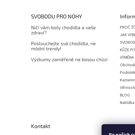
a
t
SVOBODU PRO NOHY
Infor
í
Ničí vám boty chodidla a vaše
PROČ Ž
zdraví?
JAK VYB
SVOBOD
Poslouchejte svá chodidla, ne
módní trendy!
KŮŽE P
VÝMĚNA 
Výzkumy zaměřené na bosou chůzi
Obchodn
Podmínk
Kamenn
Věrnost
BLOG
Nabídka
Kontakt
Po našich s