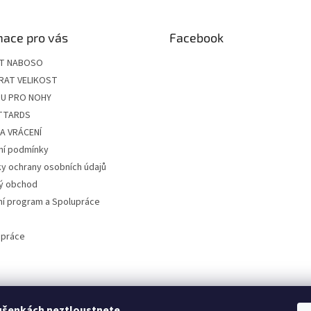
mace pro vás
Facebook
ÍT NABOSO
RAT VELIKOST
U PRO NOHY
ITTARDS
A VRÁCENÍ
í podmínky
y ochrany osobních údajů
ý obchod
ní program a Spolupráce
 práce
ušenkách neztloustnete