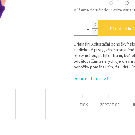
Můžeme doručit do:
Zvolte varian
Přidat do koš
Originální Adjustační ponožky® s
kladívkové prsty, křivé a stísněn
otoky nohou, patní ostruhu, kuří 
oddělovačům se zrychluje krevní o
ponožky pomáhají tím, že udržují 
Detailní informace
TISK
ZEPTAT SE
H