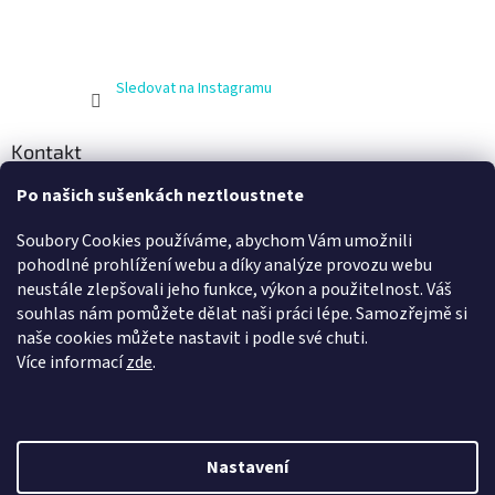
Sledovat na Instagramu
Kontakt
Po našich sušenkách neztloustnete
info
@
zijnaboso.cz
+420 608 881 484
Soubory Cookies používáme, abychom Vám umožnili
Vivobarefoot Hradec Králové
pohodlné prohlížení webu a díky analýze provozu webu
neustále zlepšovali jeho funkce, výkon a použitelnost. Váš
vivobarefoot_hk
souhlas nám pomůžete dělat naši práci lépe. Samozřejmě si
naše cookies můžete nastavit i podle své chuti.
Více informací
zde
.
Nastavení
Vytvořil Shoptet