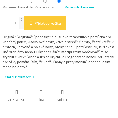
Můžeme doručit do:
Zvolte variantu
Možnosti doručení
Přidat do košíku
Originální Adjustační ponožky® slouží jako terapeutická pomůcka pro
vbočený palec, kladívkové prsty, křivé a stísněné prsty, časté křeče v
prstech, unavené a bolavé nohy, otoky nohou, patní ostruhu, kuří oka a
jiné problémy nohou. Díky speciálním meziprstním oddělovačům se
zrychluje krevní oběh a tím se urychluje i regenerace nohou. Adjustační
ponožky pomáhají tím, že udržují nohy a prsty mobilní, ohebné, a tím
méně bolestivé.
Detailní informace
ZEPTAT SE
HLÍDAT
SDÍLET