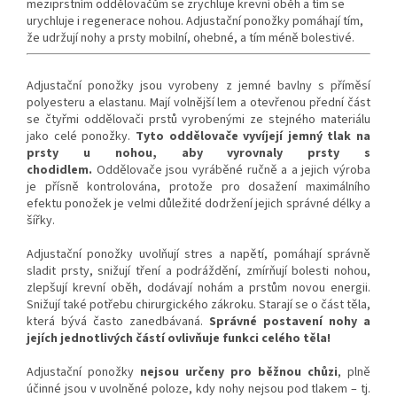
meziprstním oddělovačům se zrychluje krevní oběh a tím se
urychluje i regenerace nohou. Adjustační ponožky pomáhají tím,
že udržují nohy a prsty mobilní, ohebné, a tím méně bolestivé.
Adjustační ponožky jsou vyrobeny z jemné bavlny s příměsí
polyesteru a elastanu. Mají volnější lem a otevřenou přední část
se čtyřmi oddělovači prstů vyrobenými ze stejného materiálu
jako celé ponožky.
Tyto oddělovače vyvíjejí jemný tlak na
prsty u nohou, aby vyrovnaly prsty s
chodidlem.
Oddělovače jsou vyráběné ručně a a jejich výroba
je přísně kontrolována, protože pro dosažení maximálního
efektu ponožek je velmi důležité dodržení jejich správné délky a
šířky.
Adjustační ponožky uvolňují stres a napětí, pomáhají správně
sladit prsty, snižují tření a podráždění, zmírňují bolesti nohou,
zlepšují krevní oběh, dodávají nohám a prstům novou energii.
Snižují také potřebu chirurgického zákroku. Starají se o část těla,
která bývá často zanedbávaná.
Správné postavení nohy a
jejích jednotlivých částí ovlivňuje funkci celého těla!
Adjustační ponožky
nejsou určeny pro běžnou chůzi
, plně
účinné jsou v uvolněné poloze, kdy nohy nejsou pod tlakem – tj.