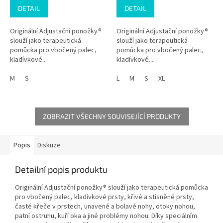
DETAIL
DETAIL
Originální Adjustační ponožky®
Originální Adjustační ponožky®
slouží jako terapeutická
slouží jako terapeutická
pomůcka pro vbočený palec,
pomůcka pro vbočený palec,
kladívkové...
kladívkové...
M
S
L
M
S
XL
ZOBRAZIT VŠECHNY SOUVISEJÍCÍ PRODUKTY
Popis
Diskuze
Detailní popis produktu
Originální Adjustační ponožky® slouží jako terapeutická pomůcka
pro vbočený palec, kladívkové prsty, křivé a stísněné prsty,
časté křeče v prstech, unavené a bolavé nohy, otoky nohou,
patní ostruhu, kuří oka a jiné problémy nohou. Díky speciálním