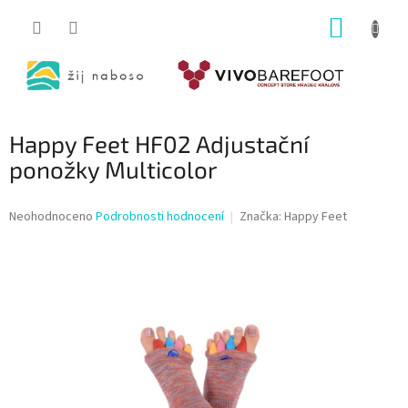
Přejít
NÁKUP
na
obsah
KOŠÍK
Happy Feet HF02 Adjustační
ponožky Multicolor
Průměrné
Neohodnoceno
Podrobnosti hodnocení
Značka:
Happy Feet
hodnocení
produktu
je
0,0
z
5
hvězdiček.