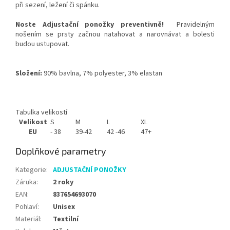
při sezení, ležení či spánku.
Noste Adjustační ponožky preventivně!
Pravidelným
nošením se prsty začnou natahovat a narovnávat a bolesti
budou ustupovat.
Složení:
90% bavlna, 7% polyester, 3% elastan
Tabulka velikostí
Velikost
S
M
L
XL
EU
- 38
39-42
42 -46
47+
Doplňkové parametry
Kategorie
:
ADJUSTAČNÍ PONOŽKY
Záruka
:
2 roky
EAN
:
837654693070
Pohlaví
:
Unisex
Materiál
:
Textilní