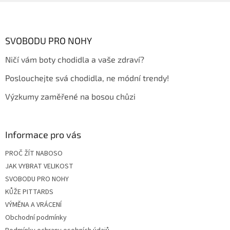
Z
á
p
a
SVOBODU PRO NOHY
t
Ničí vám boty chodidla a vaše zdraví?
í
Poslouchejte svá chodidla, ne módní trendy!
Výzkumy zaměřené na bosou chůzi
Informace pro vás
PROČ ŽÍT NABOSO
JAK VYBRAT VELIKOST
SVOBODU PRO NOHY
KŮŽE PITTARDS
VÝMĚNA A VRÁCENÍ
Obchodní podmínky