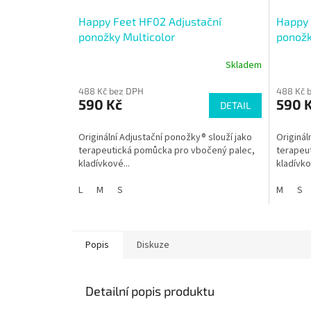
Happy Feet HF02 Adjustační
Happy 
ponožky Multicolor
ponožk
Skladem
488 Kč bez DPH
488 Kč 
590 Kč
590 
DETAIL
Originální Adjustační ponožky® slouží jako
Originál
terapeutická pomůcka pro vbočený palec,
terapeu
kladívkové...
kladívko
L
M
S
M
S
Popis
Diskuze
Detailní popis produktu