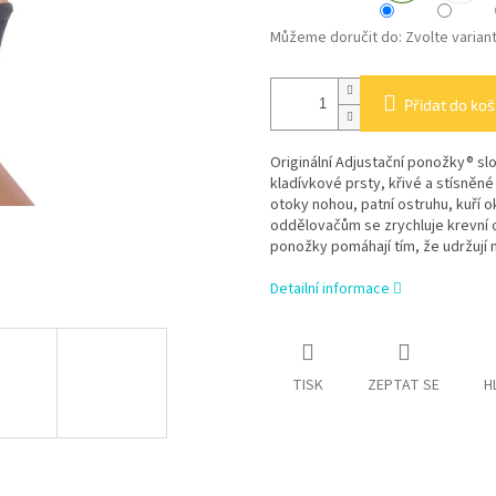
Můžeme doručit do:
Zvolte varian
Přidat do koš
Originální Adjustační ponožky® s
kladívkové prsty, křivé a stísněn
otoky nohou, patní ostruhu, kuří 
oddělovačům se zrychluje krevní o
ponožky pomáhají tím, že udržují 
Detailní informace
TISK
ZEPTAT SE
H