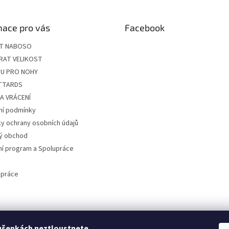
mace pro vás
Facebook
ÍT NABOSO
RAT VELIKOST
U PRO NOHY
ITTARDS
A VRÁCENÍ
í podmínky
y ochrany osobních údajů
ý obchod
ní program a Spolupráce
 práce
ušenkách neztloustnete