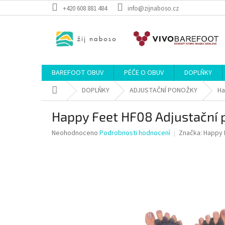
Přejít
+420 608 881 484
info@zijnaboso.cz
na
obsah
BAREFOOT OBUV
PÉČE O OBUV
DOPLŇKY
Domů
DOPLŇKY
ADJUSTAČNÍ PONOŽKY
Ha
Happy Feet HF08 Adjustační 
Průměrné
Neohodnoceno
Podrobnosti hodnocení
Značka:
Happy 
hodnocení
produktu
je
0,0
z
5
hvězdiček.