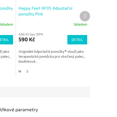
ponožky
Happy Feet HF05 Adjustační
Další
ponožky Pink
produkt
Skladem
Skladem
488 Kč bez DPH
590 Kč
ETAIL
DETAIL
ží jako
Originální Adjustační ponožky® slouží jako
 palec,
terapeutická pomůcka pro vbočený palec,
kladívkové...
M
S
lňkové parametry