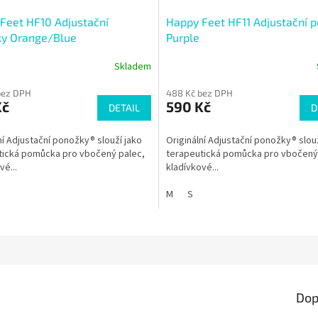
Feet HF10 Adjustační
Happy Feet HF11 Adjustační 
y Orange/Blue
Purple
Skladem
Průměrné
hodnocení
bez DPH
488 Kč bez DPH
produktu
Kč
590 Kč
DETAIL
je
D
4,0
z
ní Adjustační ponožky® slouží jako
Originální Adjustační ponožky® slou
5
tická pomůcka pro vbočený palec,
terapeutická pomůcka pro vbočený
hvězdiček.
vé...
kladívkové...
M
S
Dop