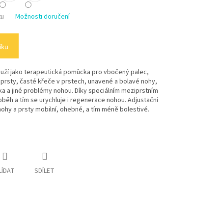
tu
Možnosti doručení
íku
louží jako terapeutická pomůcka pro vbočený palec,
é prsty, časté křeče v prstech, unavené a bolavé nohy,
oka a jiné problémy nohou. Díky speciálním meziprstním
běh a tím se urychluje i regenerace nohou. Adjustační
nohy a prsty mobilní, ohebné, a tím méně bolestivé.
LÍDAT
SDÍLET