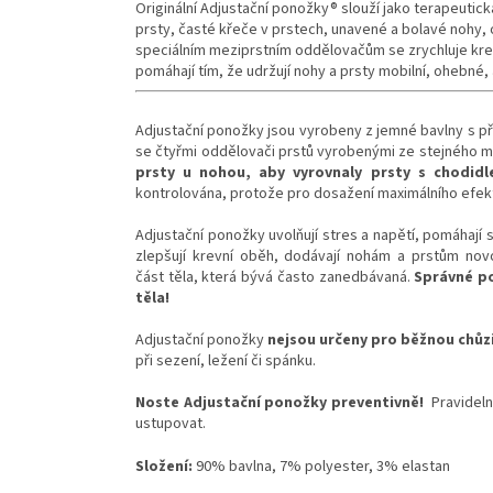
Originální Adjustační ponožky® slouží jako terapeutic
prsty, časté křeče v prstech, unavené a bolavé nohy, o
speciálním meziprstním oddělovačům se zrychluje krev
pomáhají tím, že udržují nohy a prsty mobilní, ohebné,
Adjustační ponožky jsou vyrobeny z jemné bavlny s pří
se čtyřmi oddělovači prstů vyrobenými ze stejného m
prsty u nohou, aby vyrovnaly prsty s chodid
kontrolována, protože pro dosažení maximálního efektu
Adjustační ponožky uvolňují stres a napětí, pomáhají sp
zlepšují krevní oběh, dodávají nohám a prstům novou
část těla, která bývá často zanedbávaná.
Správné po
těla!
Adjustační ponožky
nejsou určeny pro běžnou chůz
při sezení, ležení či spánku.
Noste Adjustační ponožky preventivně!
Pravidel
ustupovat.
Složení:
90% bavlna, 7% polyester, 3% elastan