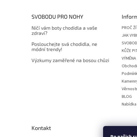
a
t
SVOBODU PRO NOHY
Infor
í
Ničí vám boty chodidla a vaše
PROČ Ž
zdraví?
JAK VYB
SVOBOD
Poslouchejte svá chodidla, ne
módní trendy!
KŮŽE P
VÝMĚNA 
Výzkumy zaměřené na bosou chůzi
Obchodn
Podmínk
Kamenn
Věrnost
BLOG
Nabídka
Kontakt
Po našich s