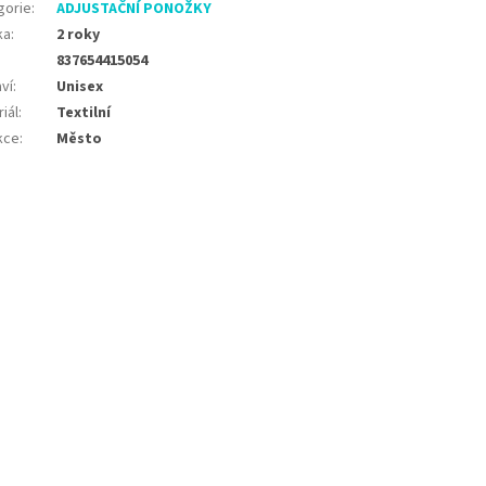
gorie
:
ADJUSTAČNÍ PONOŽKY
ka
:
2 roky
837654415054
ví
:
Unisex
iál
:
Textilní
kce
:
Město