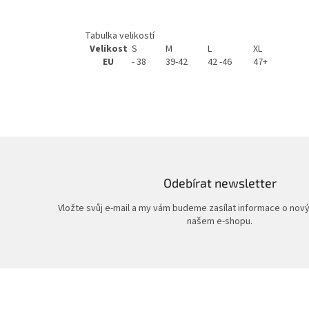
Tabulka velikostí
Velikost
S
M
L
XL
EU
- 38
39-42
42 -46
47+
Odebírat newsletter
Vložte svůj e-mail a my vám budeme zasílat informace o nov
našem e-shopu.
Z
á
p