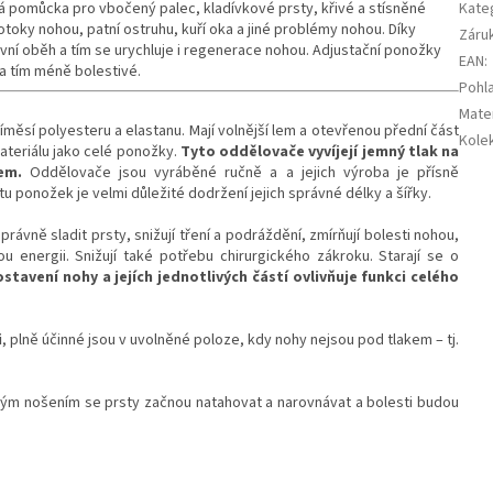
ká pomůcka pro vbočený palec, kladívkové prsty, křivé a stísněné
Kate
toky nohou, patní ostruhu, kuří oka a jiné problémy nohou. Díky
Záru
ní oběh a tím se urychluje i regenerace nohou. Adjustační ponožky
EAN
:
 a tím méně bolestivé.
Pohla
Mater
měsí polyesteru a elastanu. Mají volnější lem a otevřenou přední část
Kole
ateriálu jako celé ponožky.
Tyto oddělovače vyvíjejí jemný tlak na
lem.
Oddělovače jsou vyráběné ručně a a jejich výroba je přísně
 ponožek je velmi důležité dodržení jejich správné délky a šířky.
rávně sladit prsty, snižují tření a podráždění, zmírňují bolesti nohou,
 energii. Snižují také potřebu chirurgického zákroku. Starají se o
stavení nohy a jejích jednotlivých částí ovlivňuje funkci celého
i
, plně účinné jsou v uvolněné poloze, kdy nohy nejsou pod tlakem – tj.
ným nošením se prsty začnou natahovat a narovnávat a bolesti budou