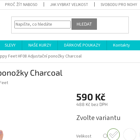
PROČ ŽÍT NABOSO
JAK VYBRAT VELIKOST
SVOBODU PRO NOHY
HLEDAT
SLEVY
NAŠE KURZY
DÁRKOVÉ POUKAZY
Kontakty
ppy Feet HF08 Adjustační ponožky Charcoal
ponožky Charcoal
Feet
590 Kč
488 Kč bez DPH
Měrná
Zvolte variantu
cena:
Velikost