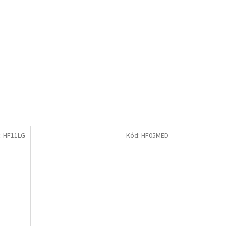
:
HF11LG
Kód:
HF05MED