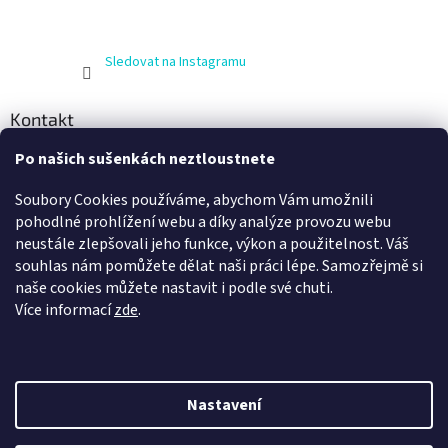
Sledovat na Instagramu
Kontakt
Po našich sušenkách neztloustnete
info
@
zijnaboso.cz
+420 608 881 484
Soubory Cookies používáme, abychom Vám umožnili
Vivobarefoot Hradec Králové
pohodlné prohlížení webu a díky analýze provozu webu
neustále zlepšovali jeho funkce, výkon a použitelnost. Váš
vivobarefoot_hk
souhlas nám pomůžete dělat naši práci lépe. Samozřejmě si
naše cookies můžete nastavit i podle své chuti.
Více informací
zde
.
Nastavení
Vytvořil Shoptet
Nechte se odměnit za váš nákup. Věrní zákazníci jsou pro nás to