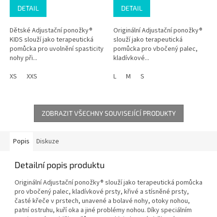
DETAIL
DETAIL
Dětské Adjustační ponožky®
Originální Adjustační ponožky®
KIDS slouží jako terapeutická
slouží jako terapeutická
pomůcka pro uvolnění spasticity
pomůcka pro vbočený palec,
nohy při...
kladívkové...
XS
XXS
L
M
S
ZOBRAZIT VŠECHNY SOUVISEJÍCÍ PRODUKTY
Popis
Diskuze
Detailní popis produktu
Originální Adjustační ponožky® slouží jako terapeutická pomůcka
pro vbočený palec, kladívkové prsty, křivé a stísněné prsty,
časté křeče v prstech, unavené a bolavé nohy, otoky nohou,
patní ostruhu, kuří oka a jiné problémy nohou. Díky speciálním