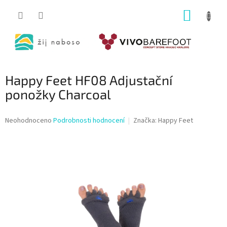
Přejít
NÁKUP
na
obsah
KOŠÍK
Happy Feet HF08 Adjustační
ponožky Charcoal
Průměrné
Neohodnoceno
Podrobnosti hodnocení
Značka:
Happy Feet
hodnocení
produktu
je
0,0
z
5
hvězdiček.