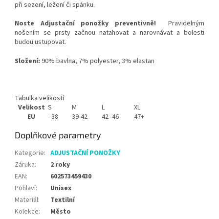
při sezení, ležení či spánku.
Noste Adjustační ponožky preventivně!
Pravidelným
nošením se prsty začnou natahovat a narovnávat a bolesti
budou ustupovat.
Složení:
90% bavlna, 7% polyester, 3% elastan
Tabulka velikostí
Velikost
S
M
L
XL
EU
- 38
39-42
42 -46
47+
Doplňkové parametry
Kategorie
:
ADJUSTAČNÍ PONOŽKY
Záruka
:
2 roky
EAN
:
602573459430
Pohlaví
:
Unisex
Materiál
:
Textilní
Kolekce
:
Město