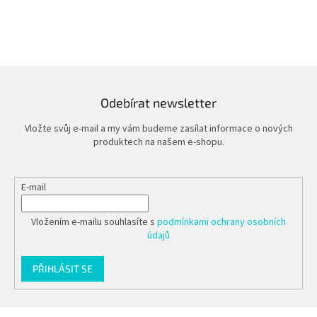
Odebírat newsletter
Vložte svůj e-mail a my vám budeme zasílat informace o nových
produktech na našem e-shopu.
E-mail
Vložením e-mailu souhlasíte s
podmínkami ochrany osobních
údajů
PŘIHLÁSIT SE
Z