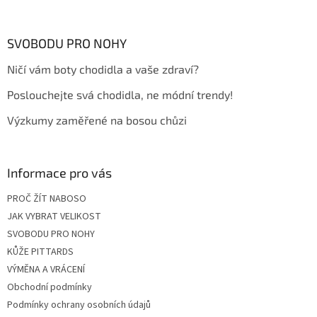
á
p
a
SVOBODU PRO NOHY
t
Ničí vám boty chodidla a vaše zdraví?
í
Poslouchejte svá chodidla, ne módní trendy!
Výzkumy zaměřené na bosou chůzi
Informace pro vás
PROČ ŽÍT NABOSO
JAK VYBRAT VELIKOST
SVOBODU PRO NOHY
KŮŽE PITTARDS
VÝMĚNA A VRÁCENÍ
Obchodní podmínky
Podmínky ochrany osobních údajů