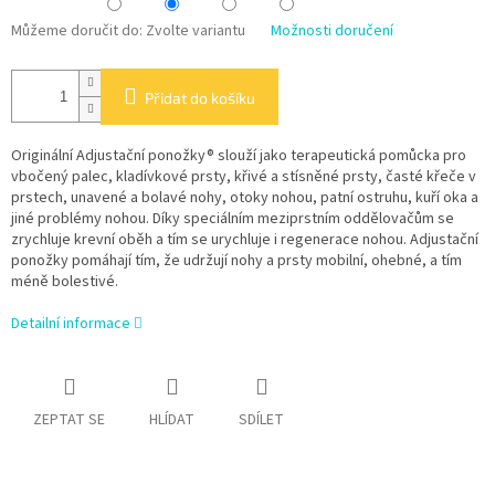
Můžeme doručit do:
Zvolte variantu
Možnosti doručení
Přidat do košíku
Originální Adjustační ponožky® slouží jako terapeutická pomůcka pro
vbočený palec, kladívkové prsty, křivé a stísněné prsty, časté křeče v
prstech, unavené a bolavé nohy, otoky nohou, patní ostruhu, kuří oka a
jiné problémy nohou. Díky speciálním meziprstním oddělovačům se
zrychluje krevní oběh a tím se urychluje i regenerace nohou. Adjustační
ponožky pomáhají tím, že udržují nohy a prsty mobilní, ohebné, a tím
méně bolestivé.
Detailní informace
ZEPTAT SE
HLÍDAT
SDÍLET