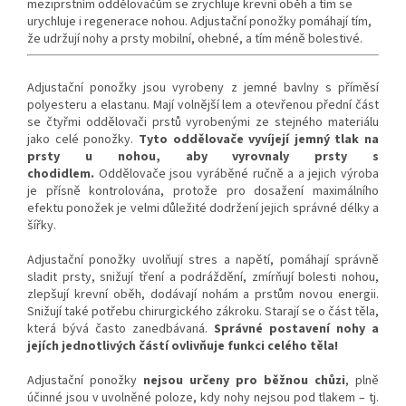
meziprstním oddělovačům se zrychluje krevní oběh a tím se
urychluje i regenerace nohou. Adjustační ponožky pomáhají tím,
že udržují nohy a prsty mobilní, ohebné, a tím méně bolestivé.
Adjustační ponožky jsou vyrobeny z jemné bavlny s příměsí
polyesteru a elastanu. Mají volnější lem a otevřenou přední část
se čtyřmi oddělovači prstů vyrobenými ze stejného materiálu
jako celé ponožky.
Tyto oddělovače vyvíjejí jemný tlak na
prsty u nohou, aby vyrovnaly prsty s
chodidlem.
Oddělovače jsou vyráběné ručně a a jejich výroba
je přísně kontrolována, protože pro dosažení maximálního
efektu ponožek je velmi důležité dodržení jejich správné délky a
šířky.
Adjustační ponožky uvolňují stres a napětí, pomáhají správně
sladit prsty, snižují tření a podráždění, zmírňují bolesti nohou,
zlepšují krevní oběh, dodávají nohám a prstům novou energii.
Snižují také potřebu chirurgického zákroku. Starají se o část těla,
která bývá často zanedbávaná.
Správné postavení nohy a
jejích jednotlivých částí ovlivňuje funkci celého těla!
Adjustační ponožky
nejsou určeny pro běžnou chůzi
, plně
účinné jsou v uvolněné poloze, kdy nohy nejsou pod tlakem – tj.