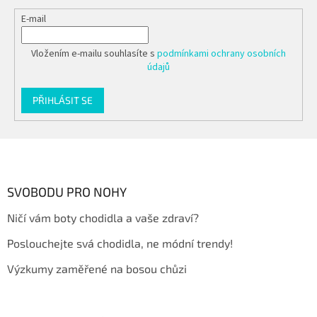
E-mail
Vložením e-mailu souhlasíte s
podmínkami ochrany osobních
údajů
PŘIHLÁSIT SE
Z
á
p
a
SVOBODU PRO NOHY
t
Ničí vám boty chodidla a vaše zdraví?
í
Poslouchejte svá chodidla, ne módní trendy!
Výzkumy zaměřené na bosou chůzi