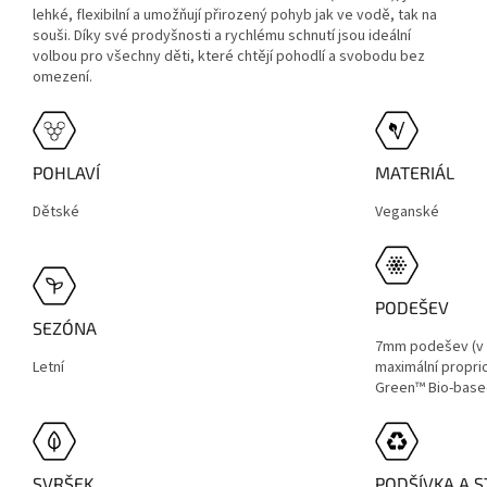
lehké, flexibilní a umožňují přirozený pohyb jak ve vodě, tak na
souši. Díky své prodyšnosti a rychlému schnutí jsou ideální
volbou pro všechny děti, které chtějí pohodlí a svobodu bez
omezení.
POHLAVÍ
MATERIÁL
Dětské
Veganské
PODEŠEV
SEZÓNA
7mm podešev (v 
Letní
maximální propri
Green™ Bio-based
SVRŠEK
PODŠÍVKA A S