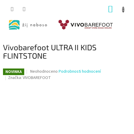
Přejít
NÁKUP
na
obsah
KOŠÍK
Vivobarefoot ULTRA II KIDS
FLINTSTONE
Průměrné
Neohodnoceno
Podrobnosti hodnocení
NOVINKA
hodnocení
Značka:
VIVOBAREFOOT
produktu
je
0,0
z
5
hvězdiček.