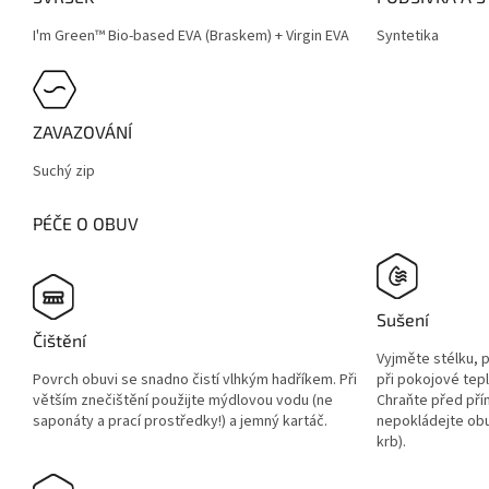
I'm Green™ Bio-based EVA (Braskem) + Virgin EVA
Syntetika
ZAVAZOVÁNÍ
Suchý zip
PÉČE O OBUV
Sušení
Čištění
Vyjměte stélku, 
Povrch obuvi se snadno čistí vlhkým hadříkem. Při
při pokojové tep
větším znečištění použijte mýdlovou vodu (ne
Chraňte před pří
saponáty a prací prostředky!) a jemný kartáč.
nepokládejte obuv
krb).