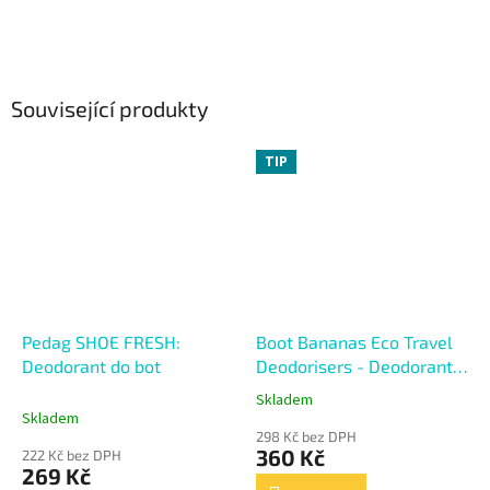
Související produkty
TIP
Pedag SHOE FRESH:
Boot Bananas Eco Travel
Deodorant do bot
Deodorisers - Deodorant
do bot
Skladem
Průměrné
Skladem
hodnocení
298 Kč bez DPH
produktu
360 Kč
222 Kč bez DPH
je
269 Kč
4,8