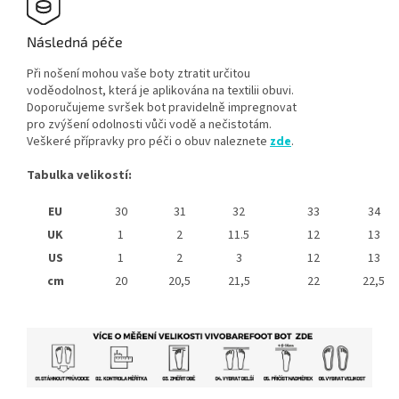
Následná péče
Při nošení mohou vaše boty ztratit určitou
voděodolnost, která je aplikována na textilii obuvi.
Doporučujeme svršek bot pravidelně impregnovat
pro zvýšení odolnosti vůči vodě a nečistotám.
Veškeré přípravky pro péči o obuv naleznete
zde
.
Tabulka velikostí:
EU
30
31
32
33
34
UK
1
2
11.5
12
13
US
1
2
3
12
13
cm
20
20,5
21,5
22
22,5