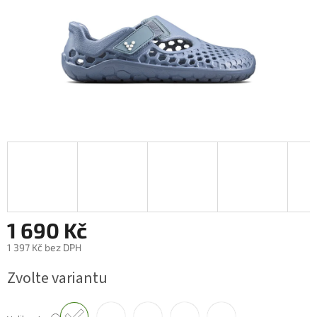
1 690 Kč
1 397 Kč bez DPH
Měrná
Zvolte variantu
cena: