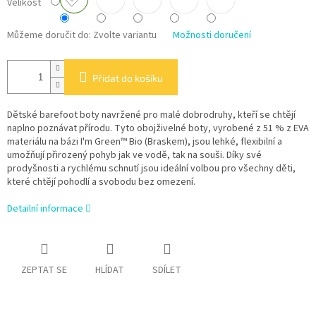
Velikost
Můžeme doručit do:
Zvolte variantu
Možnosti doručení
Přidat do košíku
Dětské barefoot boty navržené pro malé dobrodruhy, kteří se chtějí
naplno poznávat přírodu. Tyto obojživelné boty, vyrobené z 51 % z EVA
materiálu na bázi I'm Green™ Bio (Braskem), jsou lehké, flexibilní a
umožňují přirozený pohyb jak ve vodě, tak na souši. Díky své
prodyšnosti a rychlému schnutí jsou ideální volbou pro všechny děti,
které chtějí pohodlí a svobodu bez omezení.
Detailní informace
ZEPTAT SE
HLÍDAT
SDÍLET