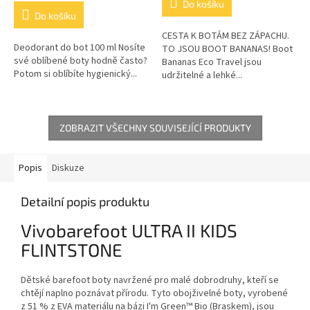
Do košíku
z
Do košíku
5
CESTA K BOTÁM BEZ ZÁPACHU.
hvězdiček.
Deodorant do bot 100 ml Nosíte
TO JSOU BOOT BANANAS! Boot
své oblíbené boty hodně často?
Bananas Eco Travel jsou
Potom si oblíbíte hygienický...
udržitelné a lehké...
ZOBRAZIT VŠECHNY SOUVISEJÍCÍ PRODUKTY
Popis
Diskuze
Detailní popis produktu
Vivobarefoot ULTRA II KIDS
FLINTSTONE
Dětské barefoot boty navržené pro malé dobrodruhy, kteří se
chtějí naplno poznávat přírodu. Tyto obojživelné boty, vyrobené
z 51 % z EVA materiálu na bázi I'm Green™ Bio (Braskem), jsou