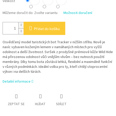
Velikost
Můžeme doručit do:
Zvolte variantu
Možnosti doručení
Přidat do košíku
Osvědčený model turistických bot Tracker v nižším střihu. Nově je
navíc vybaven koženým lemem v namáhaných místech pro vyšší
odolnost a delší životnost. Svršek z prodyšné prémiové kůže Wild Hide
má přirozenou odolnost vůči vnějším vlivům – bez nutnosti použití
membrány. Díky tomu bota zůstává lehká, flexibilní a maximálně funkční
v různých podmínkách. Ideální volba pro ty, kteří chtějí stoprocentní
výkon i na delších túrách.
Detailní informace
ZEPTAT SE
HLÍDAT
SDÍLET