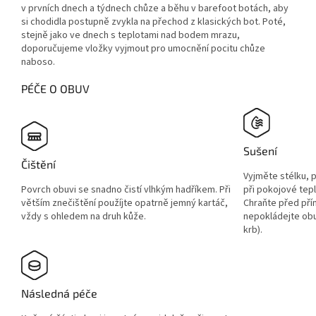
v prvních dnech a týdnech chůze a běhu v barefoot botách, aby
si chodidla postupně zvykla na přechod z klasických bot. Poté,
stejně jako ve dnech s teplotami nad bodem mrazu,
doporučujeme vložky vyjmout pro umocnění pocitu chůze
naboso.
PÉČE O OBUV
Sušení
Čištění
Vyjměte stélku, 
Povrch obuvi se snadno čistí vlhkým hadříkem. Při
při pokojové tep
větším znečištění použíjte opatrně jemný kartáč,
Chraňte před pří
vždy s ohledem na druh kůže.
nepokládejte obuv
krb).
Následná péče