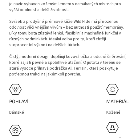
je navíc vybaven koženým lemem v namáhaných místech pro
vyšší odolnost a delší životnost.
Svršek z prodyšné prémiové kůže Wild Hide má přirozenou
odolnost vůči vnějším vlivům – bez nutnosti použití membrány.
Díky tomu bota zůstává lehká, flexibilní a maximálně funkční v
různých podmínkách. Ideální volba pro ty, kteří chtějí
stoprocentní výkon i na delších túrách.
Čistý, moderní design doplňují kovová očka a odolné šněrování,
které zajistí pevné a spolehlivé utažení. O jistotu v terénu se
stará vysoce přilnavá podrážka All Terrain, která poskytuje
potřebnou trakci na jakémkoli povrchu.
POHLAVÍ
MATERIÁL
Dámské
Kožené