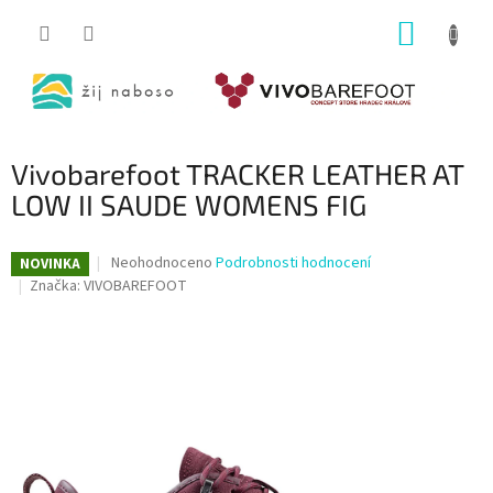
Přejít
NÁKUP
na
obsah
KOŠÍK
Vivobarefoot TRACKER LEATHER AT
LOW II SAUDE WOMENS FIG
Průměrné
Neohodnoceno
Podrobnosti hodnocení
NOVINKA
hodnocení
Značka:
VIVOBAREFOOT
produktu
je
0,0
z
5
hvězdiček.