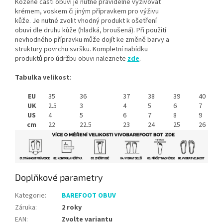
Kožené části obuvi je nutné pravidelně vyživovat
krémem, voskem či jiným přípravkem pro výživu
kůže. Je nutné zvolit vhodný produkt k ošetření
obuvi dle druhu kůže (hladká, broušená). Při použití
nevhodného přípravku může dojít ke změně barvy a
struktury povrchu svršku. Kompletní nabídku
produktů pro údržbu obuvi naleznete
zde
.
Tabulka
velikost
:
EU
35
36
37
38
39
40
UK
2.5
3
4
5
6
7
US
4
5
6
7
8
9
cm
22
22.5
23
24
25
26
Doplňkové parametry
Kategorie
:
BAREFOOT OBUV
Záruka
:
2 roky
EAN
:
Zvolte variantu