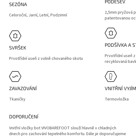
PODEŠEV
SEZÓNA
2,5mm pryžová p
Celoroční, Jarní, Letní, Podzimní
patentovanou och
PODŠÍVKA A S
SVRŠEK
Prvotřídní useň 
Prvotřídní useň z volně chovaného skotu
recyklovaná bavl
ZAVAZOVÁNÍ
VNITŘNÍ VYJÍ
Tkaničky
Termovložka
DOPORUČENÍ
Vnitřní vložky bot VIVOBAREFOOT slouží hlavně v chladných
dnech pro zachování tepelného komfortu. Dále je doporučujeme