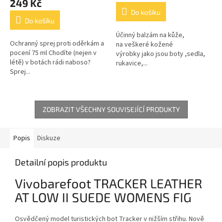
249 Kč
4,7
Do košíku
z
Do košíku
5
Účinný balzám na kůže,
hvězdiček.
Ochranný sprej proti oděrkám a
na veškeré kožené
pocení 75 ml Chodíte (nejen v
výrobky jako jsou boty ,sedla,
létě) v botách rádi naboso?
rukavice,...
Sprej...
ZOBRAZIT VŠECHNY SOUVISEJÍCÍ PRODUKTY
Popis
Diskuze
Detailní popis produktu
Vivobarefoot TRACKER LEATHER
AT LOW II SUEDE WOMENS FIG
Osvědčený model turistických bot Tracker v nižším střihu. Nově