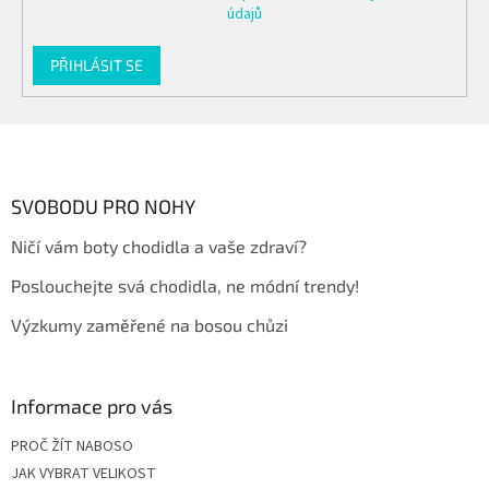
údajů
PŘIHLÁSIT SE
Z
á
p
a
SVOBODU PRO NOHY
t
Ničí vám boty chodidla a vaše zdraví?
í
Poslouchejte svá chodidla, ne módní trendy!
Výzkumy zaměřené na bosou chůzi
Informace pro vás
PROČ ŽÍT NABOSO
JAK VYBRAT VELIKOST