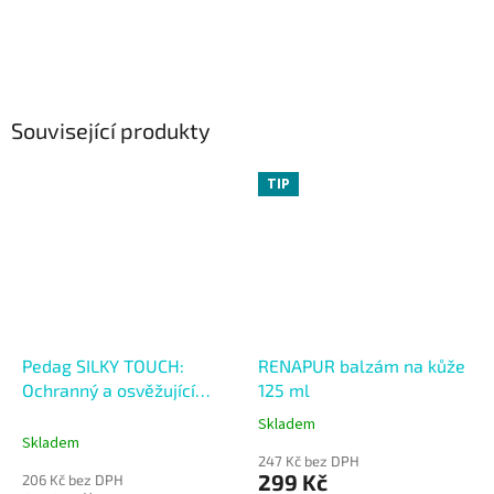
Související produkty
TIP
Pedag SILKY TOUCH:
RENAPUR balzám na kůže
Ochranný a osvěžující
125 ml
sprej na chodidla
Skladem
Průměrné
Skladem
hodnocení
247 Kč bez DPH
produktu
299 Kč
206 Kč bez DPH
je