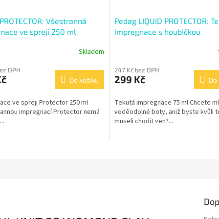
PROTECTOR: Všestranná
Pedag LIQUID PROTECTOR: Te
nace ve spreji 250 ml
impregnace s houbičkou
Skladem
bez DPH
247 Kč bez DPH
Kč
299 Kč
Do košíku
Do 
ce ve spreji Protector 250 ml
Tekutá impregnace 75 ml Chcete mí
rannou impregnací Protector nemá
voděodolné boty, aniž byste kvůli 
..
museli chodit ven?...
Dop