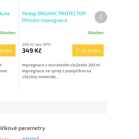
kutá
Pedag ORGANIC PROTECTOR:
Další
produkt
Přírodní impregnace
Skladem
Skladem
288 Kč bez DPH
349 Kč
košíku
Do košíku
t
Impregnace s inovativním složením 200 ml
tomu
impregnace ve spreji s pumpičkou na
všechny materiály...
lňkové parametry