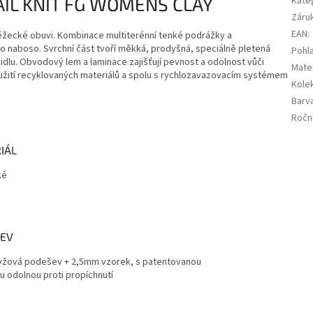
IL KNIT FG WOMENS CLAY
Kate
Záru
EAN
:
běžecké obuvi. Kombinace multiterénní tenké podrážky a
ko naboso. Svrchní část tvoří měkká, prodyšná, speciálně pletená
Pohla
lu. Obvodový lem a laminace zajišťují pevnost a odolnost vůči
Mater
oužití recyklovaných materiálů a spolu s rychlozavazovacím systémem
Kole
Barv
Ročn
IÁL
ké
EV
žová podešev + 2,5mm vzorek, s patentovanou
u odolnou proti propíchnutí