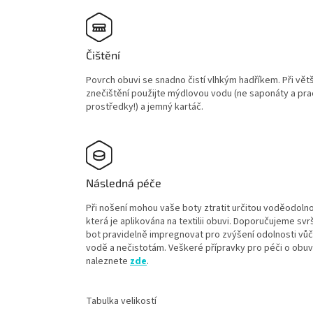
Čištění
Povrch obuvi se snadno čistí vlhkým hadříkem. Při vět
znečištění použijte mýdlovou vodu (ne saponáty a pra
prostředky!) a jemný kartáč.
Následná péče
Při nošení mohou vaše boty ztratit určitou voděodolno
která je aplikována na textilii obuvi. Doporučujeme sv
bot pravidelně impregnovat pro zvýšení odolnosti vůč
vodě a nečistotám. Veškeré přípravky pro péči o obuv
naleznete
zde
.
Tabulka velikostí