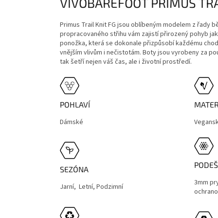
VIVOBAREFOOT PRIMUS TRA
Primus Trail Knit FG jsou oblíbeným modelem z řady 
propracovaného střihu vám zajistí přirozený pohyb ja
ponožka, která se dokonale přizpůsobí každému chodid
vnějším vlivům i nečistotám. Boty jsou vyrobeny za p
tak šetří nejen váš čas, ale i životní prostředí.
POHLAVÍ
MATER
Dámské
Vegans
PODEŠ
SEZÓNA
3mm pry
Jarní, Letní, Podzimní
ochrano