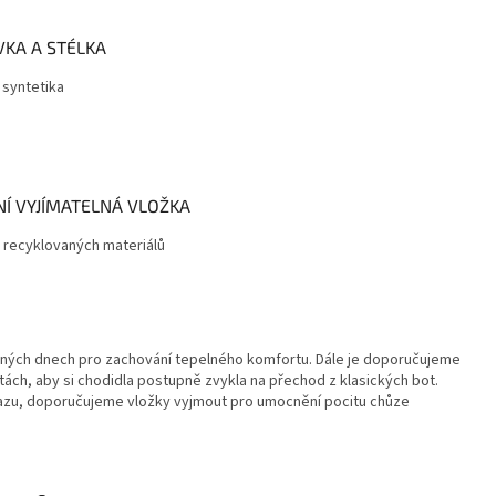
VKA A STÉLKA
, syntetika
NÍ VYJÍMATELNÁ VLOŽKA
z recyklovaných materiálů
adných dnech pro zachování tepelného komfortu. Dále je doporučujeme
ách, aby si chodidla postupně zvykla na přechod z klasických bot.
razu, doporučujeme vložky vyjmout pro umocnění pocitu chůze