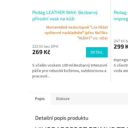
Pedag LEATHER WAX: Bezbarvý
Pedag 
přírodní vosk na kůži
impreg
Momentálně nedostupné "Lze hlídat
opětovné naskladnění" (přes tlačítko
"HLÍDAT" viz. níže)
247 Kč 
299 
222 Kč bez DPH
269 Kč
DETAIL
Impregna
S včelím voskem 100 ml Bezbarvý Intenzivní
S všest
péče pro robustní koženou, outdoorovou a
voda ani.
pracovní...
Popis
Diskuze
Detailní popis produktu