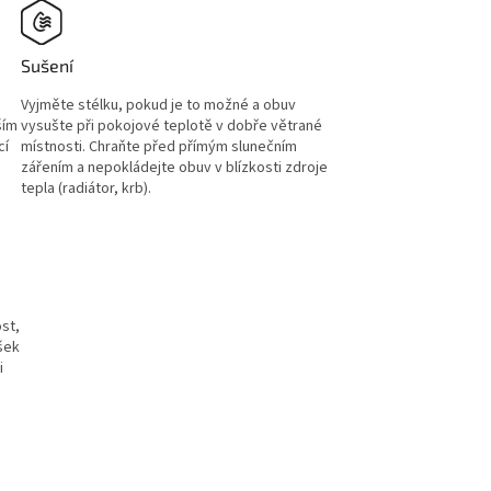
Sušení
Vyjměte stélku, pokud je to možné a obuv
ším
vysušte při pokojové teplotě v dobře větrané
cí
místnosti. Chraňte před přímým slunečním
zářením a nepokládejte obuv v blízkosti zdroje
tepla (radiátor, krb).
st,
ršek
i