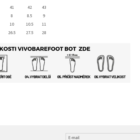
41
42
43
8
8.5
9
10
10.5
11
26.5
27.5
28
E-mail