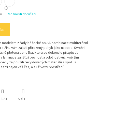
tu
Možnosti doručení
íku
ným modelem z řady běžecké obuvi. Kombinace multiterénní
střihu vám zajistí přirozený pohyb jako naboso. Svrchní
iálně pletená ponožka, která se dokonale přizpůsobí
 laminace zajišťují pevnost a odolnost vůči vnějším
obeny za použití recyklovaných materiálů a spolu s
ří nejen váš čas, ale i životní prostředí.
LÍDAT
SDÍLET