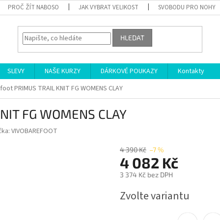
PROČ ŽÍT NABOSO
JAK VYBRAT VELIKOST
SVOBODU PRO NOHY
HLEDAT
SLEVY
NAŠE KURZY
DÁRKOVÉ POUKAZY
Kontakty
efoot PRIMUS TRAIL KNIT FG WOMENS CLAY
 KNIT FG WOMENS CLAY
čka:
VIVOBAREFOOT
4 390 Kč
–7 %
4 082 Kč
3 374 Kč bez DPH
Měrná
Zvolte variantu
cena: