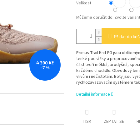
Velikost
Můžeme doručit do:
Zvolte varian
Přidat do koš
Primus Trail Knit FG jsou oblíbe
tenké podrážky a propracovaného 
4 390 Kč
část tvoří měkká, prodyšná, spec
–7 %
každému chodidlu. Obvodový lem a
vlivům i nečistotám. Boty jsou vyr
rychlozavazovacím systémem tak šet
Detailní informace
TISK
ZEPTAT SE
H