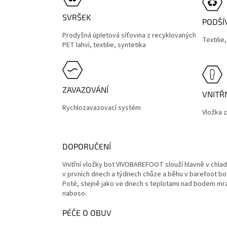
SVRŠEK
PODŠÍ
Prodyšná úpletová síťovina z recyklovaných
Textilie
PET lahví, textilie, syntetika
ZAVAZOVÁNÍ
VNITŘ
Rychlozavazovací systém
Vložka 
DOPORUČENÍ
Vnitřní vložky bot VIVOBAREFOOT slouží hlavně v chl
v prvních dnech a týdnech chůze a běhu v barefoot bot
Poté, stejně jako ve dnech s teplotami nad bodem m
naboso.
PÉČE O OBUV