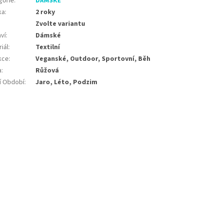
gorie
:
DÁMSKÉ
ka
:
2 roky
Zvolte variantu
ví
:
Dámské
iál
:
Textilní
kce
:
Veganské, Outdoor, Sportovní, Běh
a
:
Růžová
í Období
:
Jaro, Léto, Podzim