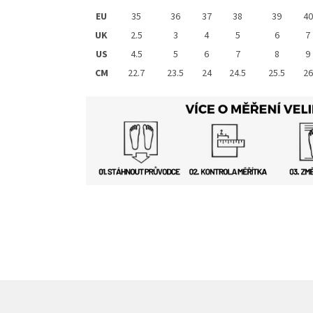
EU
35
36
37
38
39
40
UK
2.5
3
4
5
6
7
US
4.5
5
6
7
8
9
CM
22.7
23.5
24
24.5
25.5
26