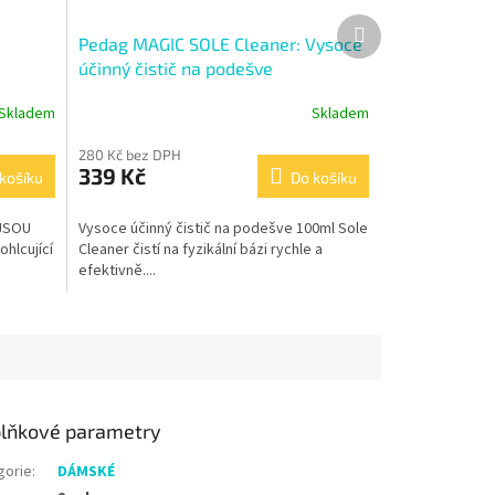
Další
Pedag MAGIC SOLE Cleaner: Vysoce
produkt
účinný čistič na podešve
Skladem
Skladem
280 Kč bez DPH
339 Kč
košíku
Do košíku
JSOU
Vysoce účinný čistič na podešve 100ml Sole
hlcující
Cleaner čistí na fyzikální bázi rychle a
efektivně....
lňkové parametry
gorie
:
DÁMSKÉ