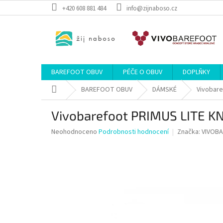
Přejít
+420 608 881 484
info@zijnaboso.cz
na
obsah
BAREFOOT OBUV
PÉČE O OBUV
DOPLŇKY
Domů
BAREFOOT OBUV
DÁMSKÉ
Vivobar
Vivobarefoot PRIMUS LITE 
Průměrné
Neohodnoceno
Podrobnosti hodnocení
Značka:
VIVOB
hodnocení
produktu
je
0,0
z
5
hvězdiček.