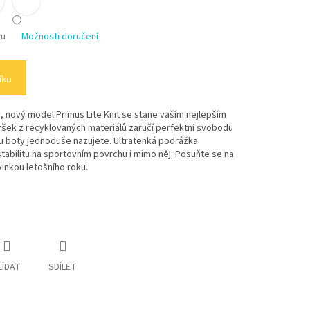
tu
Možnosti doručení
íku
, nový model Primus Lite Knit se stane vaším nejlepším
vršek z recyklovaných materiálů zaručí perfektní svobodu
 boty jednoduše nazujete. Ultratenká podrážka
tabilitu na sportovním povrchu i mimo něj. Posuňte se na
vinkou letošního roku.
LÍDAT
SDÍLET