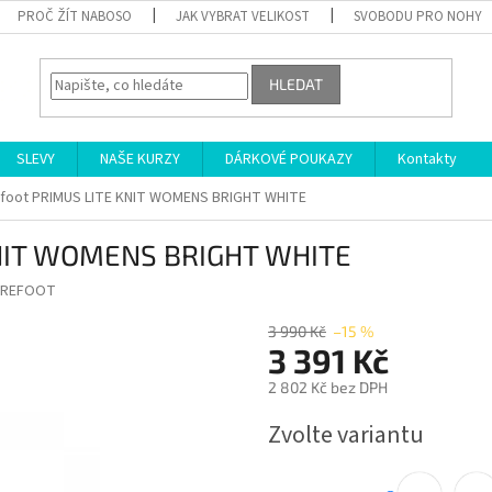
PROČ ŽÍT NABOSO
JAK VYBRAT VELIKOST
SVOBODU PRO NOHY
HLEDAT
SLEVY
NAŠE KURZY
DÁRKOVÉ POUKAZY
Kontakty
efoot PRIMUS LITE KNIT WOMENS BRIGHT WHITE
KNIT WOMENS BRIGHT WHITE
AREFOOT
3 990 Kč
–15 %
3 391 Kč
2 802 Kč bez DPH
Měrná
Zvolte variantu
cena: