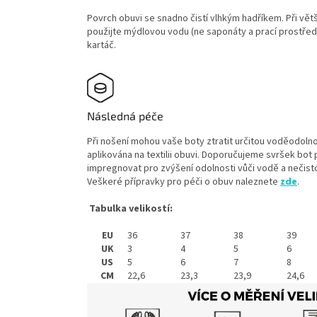
Povrch obuvi se snadno čistí vlhkým hadříkem. Při vět
použijte mýdlovou vodu (ne saponáty a prací prostřed
kartáč.
Následná péče
Při nošení mohou vaše boty ztratit určitou voděodolno
aplikována na textilii obuvi. Doporučujeme svršek bot 
impregnovat pro zvýšení odolnosti vůči vodě a nečist
Veškeré přípravky pro péči o obuv naleznete
zde
.
Tabulka velikostí:
EU
36
37
38
39
UK
3
4
5
6
US
5
6
7
8
CM
22,6
23,3
23,9
24,6