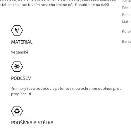
Záru
tabilitu na sportovním povrchu i mimo něj. Posuňte se na další
EAN
:
Pohla
Mater
Kole
Barv
MATERIÁL
Veganské
PODEŠEV
4mm pryžová podešev s patentovanou ochranou odolnou proti
propíchnutí
PODŠÍVKA A STÉLKA