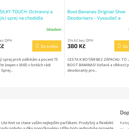
SILKY TOUCH: Ochranný a
Boot Bananas Original Shoe
ící sprej na chodidla
Deodorisers - Vysoušeč a
deodorant do bot
Skladem
Průměrné
hodnocení
bez DPH
314 Kč bez DPH
produktu
Kč
380 Kč
Do košíku
je
Do 
4,3
z
 sprej proti oděrkám a pocení 75
CESTA K BOTÁM BEZ ZÁPACHU. TO 
5
te (nejen v létě) v botách rádi
BOOT BANANAS! Voňavé a vlhkost po
hvězdiček.
Sprej...
deodoranty pro...
Dop
Lite Knit se stane vaším nejlepším parťákem. Prodyšný a flexibilní
Kate
vobodu pohybu a díky ponožkovému stříhu boty jednoduše nazujete.