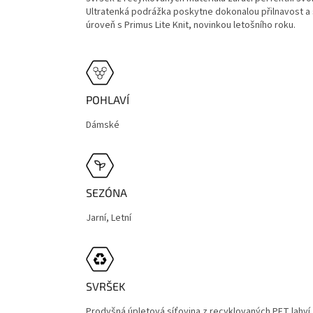
Ultratenká podrážka poskytne dokonalou přilnavost a s
úroveň s Primus Lite Knit, novinkou letošního roku.
POHLAVÍ
Dámské
SEZÓNA
Jarní, Letní
SVRŠEK
Prodyšná úpletová síťovina z recyklovaných PET lahví,