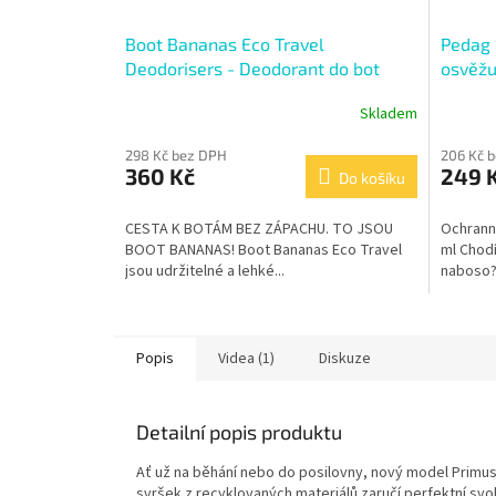
Boot Bananas Eco Travel
Pedag 
Deodorisers - Deodorant do bot
osvěžuj
Skladem
Průměrné
hodnocení
298 Kč bez DPH
206 Kč 
produktu
360 Kč
249 
je
Do košíku
4,8
z
CESTA K BOTÁM BEZ ZÁPACHU. TO JSOU
Ochranný
5
BOOT BANANAS! Boot Bananas Eco Travel
ml Chodí
hvězdiček.
jsou udržitelné a lehké...
naboso? 
Popis
Videa (1)
Diskuze
Detailní popis produktu
Ať už na běhání nebo do posilovny, nový model Primus 
svršek z recyklovaných materiálů zaručí perfektní s