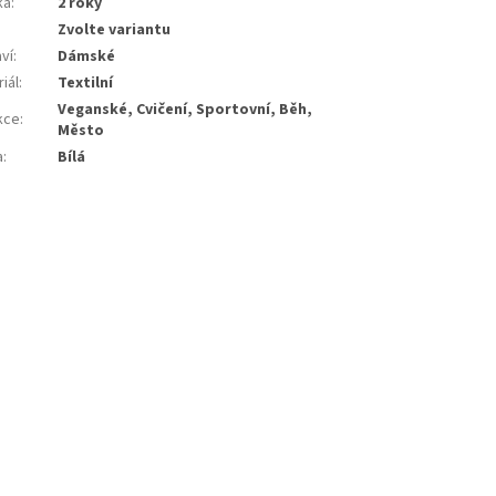
ka
:
2 roky
Zvolte variantu
ví
:
Dámské
iál
:
Textilní
Veganské, Cvičení, Sportovní, Běh,
kce
:
Město
a
:
Bílá