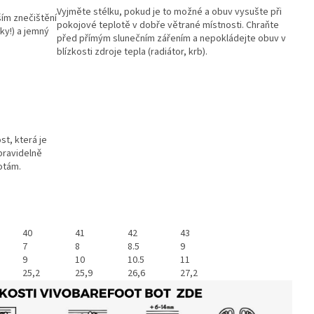
Vyjměte stélku, pokud je to možné a obuv vysušte při
ším znečištění
pokojové teplotě v dobře větrané místnosti. Chraňte
ky!) a jemný
před přímým slunečním zářením a nepokládejte obuv v
blízkosti zdroje tepla (radiátor, krb).
st, která je
pravidelně
otám.
40
41
42
43
7
8
8.5
9
9
10
10.5
11
25,2
25,9
26,6
27,2