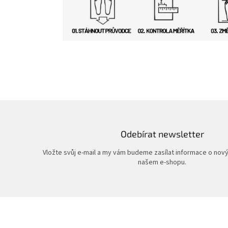
Odebírat newsletter
Vložte svůj e-mail a my vám budeme zasílat informace o nov
našem e-shopu.
Z
á
p