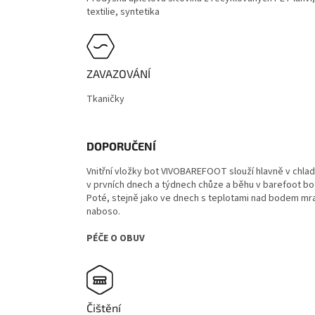
textilie, syntetika
ZAVAZOVÁNÍ
Tkaničky
DOPORUČENÍ
Vnitřní vložky bot VIVOBAREFOOT slouží hlavně v chl
v prvních dnech a týdnech chůze a běhu v barefoot bot
Poté, stejně jako ve dnech s teplotami nad bodem m
naboso.
PÉČE O OBUV
Čištění