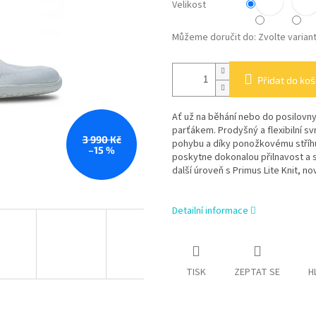
Velikost
Můžeme doručit do:
Zvolte varian
Přidat do koš
Ať už na běhání nebo do posilovny
parťákem. Prodyšný a flexibilní s
3 990 Kč
pohybu a díky ponožkovému stříhu
–15 %
poskytne dokonalou přilnavost a s
další úroveň s Primus Lite Knit, no
Detailní informace
TISK
ZEPTAT SE
H