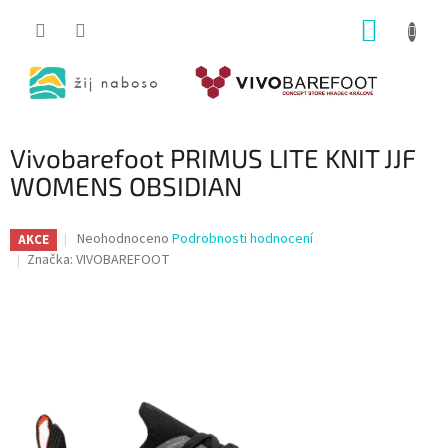
Přejít
NÁKUP
na
obsah
KOŠÍK
Vivobarefoot PRIMUS LITE KNIT JJF
WOMENS OBSIDIAN
Průměrné
Neohodnoceno
Podrobnosti hodnocení
AKCE
hodnocení
Značka:
VIVOBAREFOOT
produktu
je
0,0
z
5
hvězdiček.