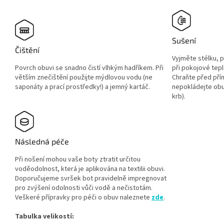
Sušení
Čištění
Vyjměte stélku, 
Povrch obuvi se snadno čistí vlhkým hadříkem. Při
při pokojové tepl
větším znečištění použijte mýdlovou vodu (ne
Chraňte před pří
saponáty a prací prostředky!) a jemný kartáč.
nepokládejte obuv
krb).
Následná péče
Při nošení mohou vaše boty ztratit určitou
voděodolnost, která je aplikována na textilii obuvi.
Doporučujeme svršek bot pravidelně impregnovat
pro zvýšení odolnosti vůči vodě a nečistotám.
Veškeré přípravky pro péči o obuv naleznete
zde
.
Tabulka velikostí: