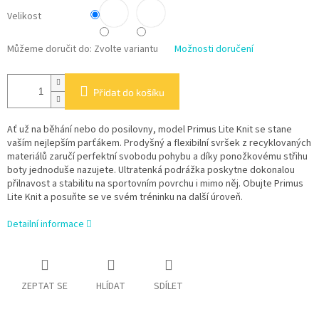
Velikost
Můžeme doručit do:
Zvolte variantu
Možnosti doručení
Přidat do košíku
Ať už na běhání nebo do posilovny, model Primus Lite Knit se stane
vaším nejlepším parťákem. Prodyšný a flexibilní svršek z recyklovaných
materiálů zaručí perfektní svobodu pohybu a díky ponožkovému střihu
boty jednoduše nazujete. Ultratenká podrážka poskytne dokonalou
přilnavost a stabilitu na sportovním povrchu i mimo něj. Obujte Primus
Lite Knit a posuňte se ve svém tréninku na další úroveň.
Detailní informace
ZEPTAT SE
HLÍDAT
SDÍLET