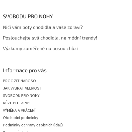
á
p
a
SVOBODU PRO NOHY
t
Ničí vám boty chodidla a vaše zdraví?
í
Poslouchejte svá chodidla, ne módní trendy!
Výzkumy zaměřené na bosou chůzi
Informace pro vás
PROČ ŽÍT NABOSO
JAK VYBRAT VELIKOST
SVOBODU PRO NOHY
KŮŽE PITTARDS
VÝMĚNA A VRÁCENÍ
Obchodní podmínky
Podmínky ochrany osobních údajů