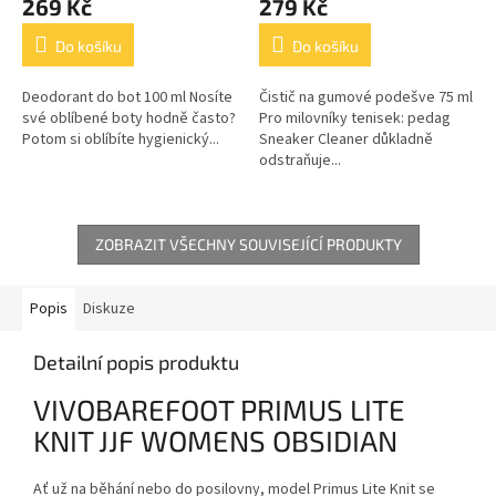
269 Kč
279 Kč
Do košíku
Do košíku
Deodorant do bot 100 ml Nosíte
Čistič na gumové podešve 75 ml
své oblíbené boty hodně často?
Pro milovníky tenisek: pedag
Potom si oblíbíte hygienický...
Sneaker Cleaner důkladně
odstraňuje...
ZOBRAZIT VŠECHNY SOUVISEJÍCÍ PRODUKTY
Popis
Diskuze
Detailní popis produktu
VIVOBAREFOOT PRIMUS LITE
KNIT JJF WOMENS OBSIDIAN
Ať už na běhání nebo do posilovny, model Primus Lite Knit se