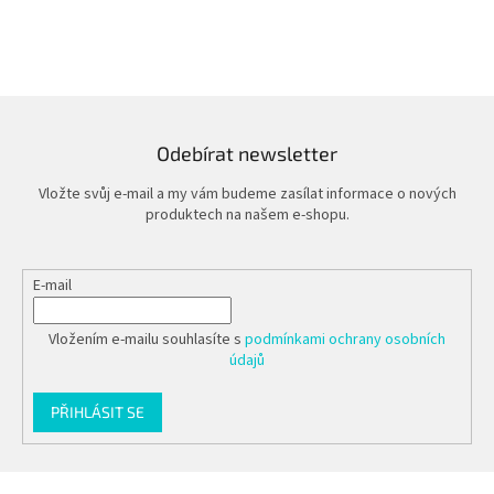
Odebírat newsletter
Vložte svůj e-mail a my vám budeme zasílat informace o nových
produktech na našem e-shopu.
E-mail
Vložením e-mailu souhlasíte s
podmínkami ochrany osobních
údajů
PŘIHLÁSIT SE
Z