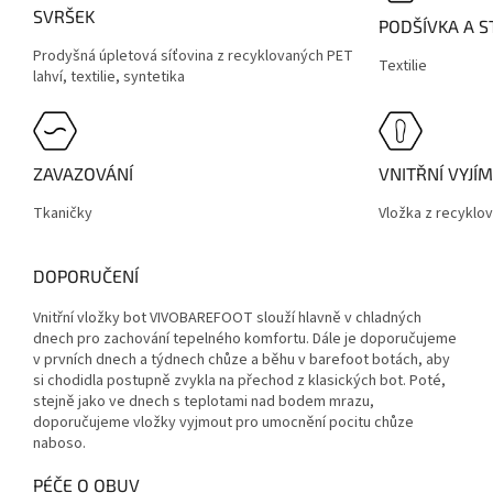
SVRŠEK
PODŠÍVKA A S
Prodyšná úpletová síťovina z recyklovaných PET
Textilie
lahví, textilie, syntetika
ZAVAZOVÁNÍ
VNITŘNÍ VYJÍ
Tkaničky
Vložka z recyklo
DOPORUČENÍ
Vnitřní vložky bot VIVOBAREFOOT slouží hlavně v chladných
dnech pro zachování tepelného komfortu. Dále je doporučujeme
v prvních dnech a týdnech chůze a běhu v barefoot botách, aby
si chodidla postupně zvykla na přechod z klasických bot. Poté,
stejně jako ve dnech s teplotami nad bodem mrazu,
doporučujeme vložky vyjmout pro umocnění pocitu chůze
naboso.
PÉČE O OBUV