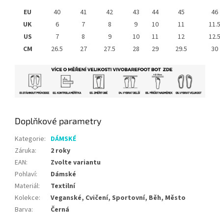
EU
40
41
42
43
44
45
46
UK
6
7
8
9
10
11
11.
US
7
8
9
10
11
12
12.
CM
26.5
27
27.5
28
29
29.5
30
Doplňkové parametry
Kategorie
:
DÁMSKÉ
Záruka
:
2 roky
EAN
:
Zvolte variantu
Pohlaví
:
Dámské
Materiál
:
Textilní
Kolekce
:
Veganské, Cvičení, Sportovní, Běh, Město
Barva
:
Černá