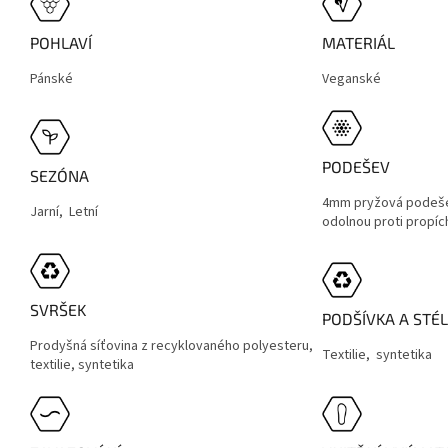
POHLAVÍ
MATERIÁL
Pánské
Veganské
PODEŠEV
SEZÓNA
4mm pryžová podeše
Jarní, Letní
odolnou proti propíc
SVRŠEK
PODŠÍVKA A STÉ
Prodyšná síťovina z recyklovaného polyesteru,
Textilie,
syntetika
textilie, syntetika