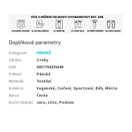
Doplňkové parametry
Kategorie
:
PÁNSKÉ
Záruka
:
2 roky
EAN
:
5057794235649
Pohlaví
:
Pánské
Materiál
:
Textilní
Kolekce
:
Veganské, Cvičení, Sportovní, Běh, Město
Barva
:
Černá
Roční Období
:
Jaro, Léto, Podzim