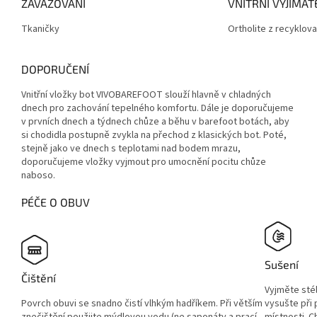
ZAVAZOVÁNÍ
VNITŘNÍ VYJÍMA
Tkaničky
Ortholite z recyklo
DOPORUČENÍ
Vnitřní vložky bot VIVOBAREFOOT slouží hlavně v chladných
dnech pro zachování tepelného komfortu. Dále je doporučujeme
v prvních dnech a týdnech chůze a běhu v barefoot botách, aby
si chodidla postupně zvykla na přechod z klasických bot. Poté,
stejně jako ve dnech s teplotami nad bodem mrazu,
doporučujeme vložky vyjmout pro umocnění pocitu chůze
naboso.
PÉČE O OBUV
Sušení
Čištění
Vyjměte sté
Povrch obuvi se snadno čistí vlhkým hadříkem. Při větším
vysušte při