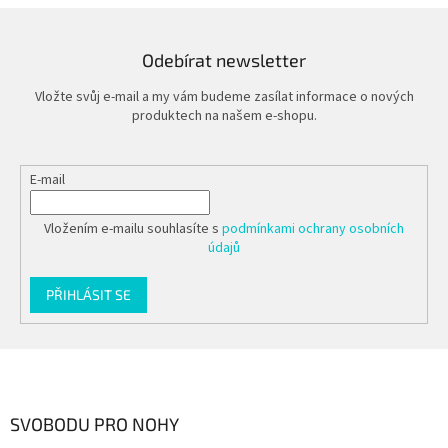
Odebírat newsletter
Vložte svůj e-mail a my vám budeme zasílat informace o nových
produktech na našem e-shopu.
E-mail
Vložením e-mailu souhlasíte s
podmínkami ochrany osobních
údajů
PŘIHLÁSIT SE
Z
á
p
a
SVOBODU PRO NOHY
t