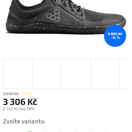
3 890 Kč
–15 %
3 890 Kč
–15 %
3 306 Kč
2 732 Kč bez DPH
Měrná
Zvolte variantu
cena: