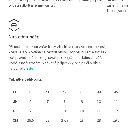
znečištění použijte mýdlovou vodu (ne saponáty a prací
místnosti. 
prostředky!) a jemný kartáč.
zářením a ne
tepla (radiát
Následná péče
Při nošení mohou vaše boty ztratit určitou voděodolnost,
která je aplikována na textilii obuvi. Doporučujeme svršek
bot pravidelně impregnovat pro zvýšení odolnosti vůči
vodě a nečistotám. Veškeré přípravky pro péči o obuv
naleznete
zde
.
Tabulka velikostí:
EU
40
41
42
43
44
45
UK
6
7
8
9
10
11
US
7
8
9
10
11
12
CM
26,5
27
27,5
28
29
29,5