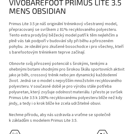
VIVOBAREFOOT PRIMUS LITE 3.5
MENS OBSIDIAN
Primus Lite 3.5 je náš originální tréninkový všestranný model,
přepracovaný se svrškem z 81% recyklovaného polyesteru.
Tento extra prodyšný běžecký model patří k těm nejlehčím a
plně vás tak podpoří v budování síly při běhu a přirozeném
pohybu. Je ideální pro zkušené bosochodce i pro všechny, kteří
s barefootovým tréninkem teprve začínají.
Obnovte svůj přirozený potenciál s širokými, tenkými a
ohebnými botami vhodnými pro širokou škálu sportovních aktivit
jako je běh, crossový trénik nebo jen dynamický každodenní
život. Jedná se o model s nejvyšším množstvím recyklovaného
polyesteru. V současné době je pro výrobu stále potřeba
polyuretan, který zvyšuje odolnost materiálu. I přesto je svršek
Primus Lite 3.5 k 100% recyklovanému polyesteru blíže než kdy
jindy, a tedy i o krok blíže ke zcela udržitelné obuvi.
Nechme přírodu, aby nás uzdravila a vraťme se společně
k základům s modelem Primus Lite 3.5.