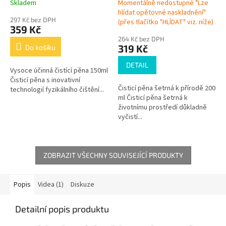
Skladem
Momentálně nedostupné "Lze
hlídat opětovné naskladnění"
297 Kč bez DPH
(přes tlačítko "HLÍDAT" viz. níže)
359 Kč
264 Kč bez DPH
319 Kč
Do košíku
DETAIL
Vysoce účinná čistící pěna 150ml
Čisticí pěna s inovativní
Čisticí pěna šetrná k přírodě 200
technologií fyzikálního čištění...
ml Čisticí pěna šetrná k
životnímu prostředí důkladně
vyčistí...
ZOBRAZIT VŠECHNY SOUVISEJÍCÍ PRODUKTY
Popis
Videa (1)
Diskuze
Detailní popis produktu