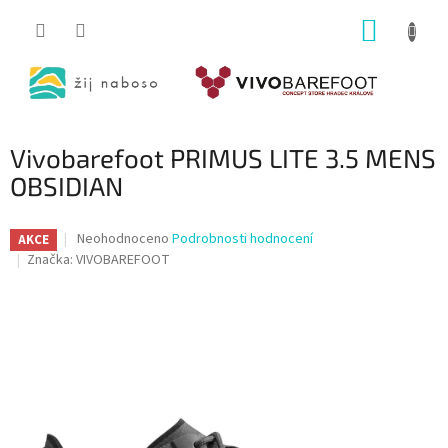
Přejít
NÁKUP
na
obsah
KOŠÍK
Vivobarefoot PRIMUS LITE 3.5 MENS
OBSIDIAN
Průměrné
Neohodnoceno
Podrobnosti hodnocení
AKCE
hodnocení
Značka:
VIVOBAREFOOT
produktu
je
0,0
z
5
hvězdiček.