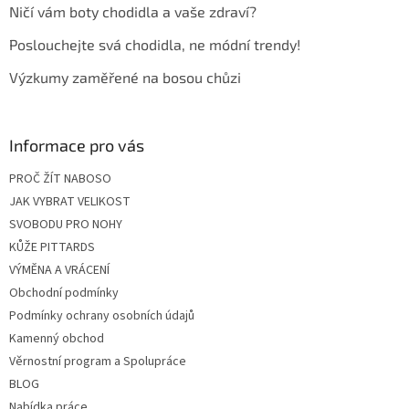
Ničí vám boty chodidla a vaše zdraví?
í
Poslouchejte svá chodidla, ne módní trendy!
Výzkumy zaměřené na bosou chůzi
Informace pro vás
PROČ ŽÍT NABOSO
JAK VYBRAT VELIKOST
SVOBODU PRO NOHY
KŮŽE PITTARDS
VÝMĚNA A VRÁCENÍ
Obchodní podmínky
Podmínky ochrany osobních údajů
Kamenný obchod
Věrnostní program a Spolupráce
BLOG
Nabídka práce