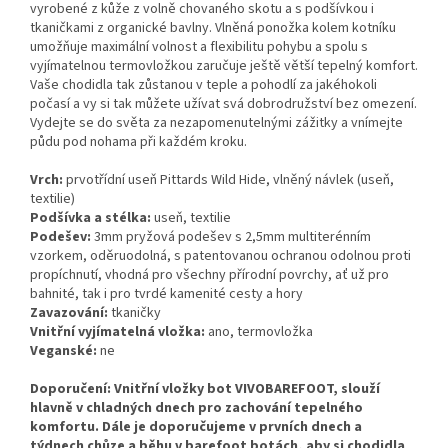
vyrobené z kůže z volně chovaného skotu a s podšívkou i
tkaničkami z organické bavlny. Vlněná ponožka kolem kotníku
umožňuje maximální volnost a flexibilitu pohybu a spolu s
vyjímatelnou termovložkou zaručuje ještě větší tepelný komfort.
Vaše chodidla tak zůstanou v teple a pohodlí za jakéhokoli
počasí a vy si tak můžete užívat svá dobrodružství bez omezení.
Vydejte se do světa za nezapomenutelnými zážitky a vnímejte
půdu pod nohama při každém kroku.
Vrch:
prvotřídní useň Pittards Wild Hide, vlněný návlek (useň,
textilie)
Podšívka a stélka:
useň, textilie
Podešev:
3mm pryžová podešev s 2,5mm multiterénním
vzorkem, oděruodolná, s patentovanou ochranou odolnou proti
propíchnutí, vhodná pro všechny přírodní povrchy, ať už pro
bahnité, tak i pro tvrdé kamenité cesty a hory
Zavazování:
tkaničky
Vnitřní vyjímatelná vložka:
ano, termovložka
Veganské:
ne
Doporučení: Vnitřní vložky bot VIVOBAREFOOT, slouží
hlavně v chladných dnech pro zachování tepelného
komfortu. Dále je doporučujeme v prvních dnech a
týdnech chůze a běhu v barefoot botách, aby si chodidla