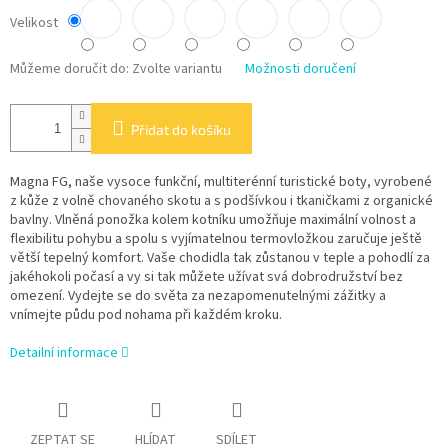
Velikost
Můžeme doručit do:
Zvolte variantu
Možnosti doručení
Přidat do košíku
Magna FG, naše vysoce funkční, multiterénní turistické boty, vyrobené
z kůže z volně chovaného skotu a s podšívkou i tkaničkami z organické
bavlny. Vlněná ponožka kolem kotníku umožňuje maximální volnost a
flexibilitu pohybu a spolu s vyjímatelnou termovložkou zaručuje ještě
větší tepelný komfort. Vaše chodidla tak zůstanou v teple a pohodlí za
jakéhokoli počasí a vy si tak můžete užívat svá dobrodružství bez
omezení. Vydejte se do světa za nezapomenutelnými zážitky a
vnímejte půdu pod nohama při každém kroku.
Detailní informace
ZEPTAT SE
HLÍDAT
SDÍLET