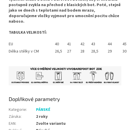
postupně zvykla na přechod z klasických bot. Poté, stejně
jako ve dnech s teplotami nad bodem mrazu,
doporučujeme vložky vyjmout pro umocnění pocitu chůze
naboso.
TABULKA VELIKOSTÍ:
EU
40
41
42
43
44
45
Délka stélky v CM
26,5
27
28
28,5
29
30
Doplňkové parametry
Kategorie
:
PÁNSKÉ
Záruka
:
2 roky
EAN
:
Zvolte variantu