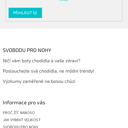
PŘIHLÁSIT SE
Z
á
p
a
SVOBODU PRO NOHY
t
Ničí vám boty chodidla a vaše zdraví?
í
Poslouchejte svá chodidla, ne módní trendy!
Výzkumy zaměřené na bosou chůzi
Informace pro vás
PROČ ŽÍT NABOSO
JAK VYBRAT VELIKOST
SVOBODU PRO NOHY