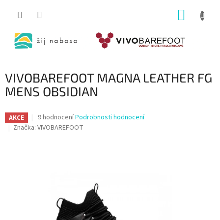
Přejít
NÁKUP
na
obsah
KOŠÍK
VIVOBAREFOOT MAGNA LEATHER FG
MENS OBSIDIAN
Průměrné
9 hodnocení
Podrobnosti hodnocení
AKCE
hodnocení
Značka:
VIVOBAREFOOT
produktu
je
4,4
z
5
hvězdiček.