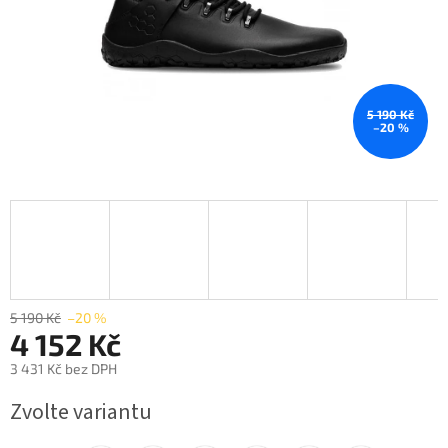
5 190 Kč
–20 %
5 190 Kč
–20 %
4 152 Kč
3 431 Kč bez DPH
Měrná
Zvolte variantu
cena: