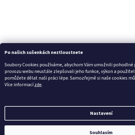
Po našich sušenkách neztloustnete
Soubory Cookies používáme, abychom Vám umožnili pohodlné pr
provozu webu neustále zlepšovali jeho funkce, výkon a použite
pomůžete dělat naši práci lépe. Samozřejmě si naše cookies může
Více informací
zde
.
Nastavení
Nechte se odměnit za váš nákup. Věrní zákazníci jsou pro nás to nejcennější, a 
Souhlasím