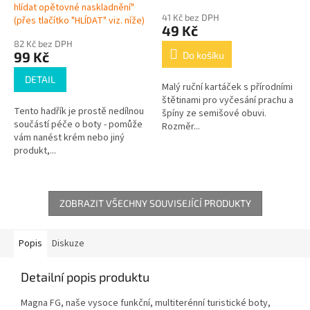
hlídat opětovné naskladnění"
41 Kč bez DPH
(přes tlačítko "HLÍDAT" viz. níže)
49 Kč
82 Kč bez DPH
99 Kč
Do košíku
DETAIL
Malý ruční kartáček s přírodními
štětinami pro vyčesání prachu a
Tento hadřík je prostě nedílnou
špíny ze semišové obuvi.
součástí péče o boty - pomůže
Rozměr...
vám nanést krém nebo jiný
produkt,...
ZOBRAZIT VŠECHNY SOUVISEJÍCÍ PRODUKTY
Popis
Diskuze
Detailní popis produktu
Magna FG, naše vysoce funkční, multiterénní turistické boty,