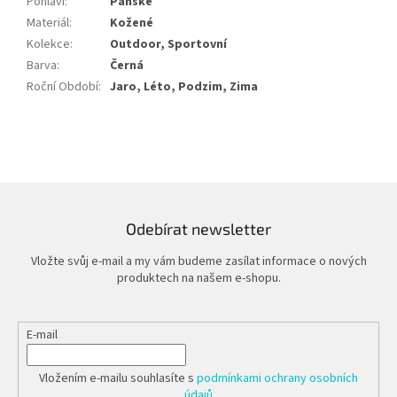
Pohlaví
:
Pánské
Materiál
:
Kožené
Kolekce
:
Outdoor, Sportovní
Barva
:
Černá
Roční Období
:
Jaro, Léto, Podzim, Zima
Odebírat newsletter
Vložte svůj e-mail a my vám budeme zasílat informace o nových
produktech na našem e-shopu.
E-mail
Vložením e-mailu souhlasíte s
podmínkami ochrany osobních
údajů