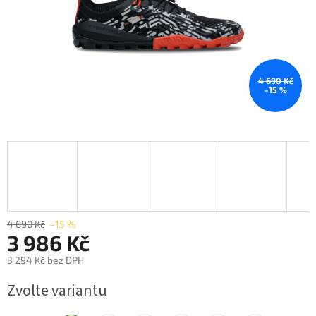
4 690 Kč
–15 %
4 690 Kč
–15 %
3 986 Kč
3 294 Kč bez DPH
Měrná
Zvolte variantu
cena: