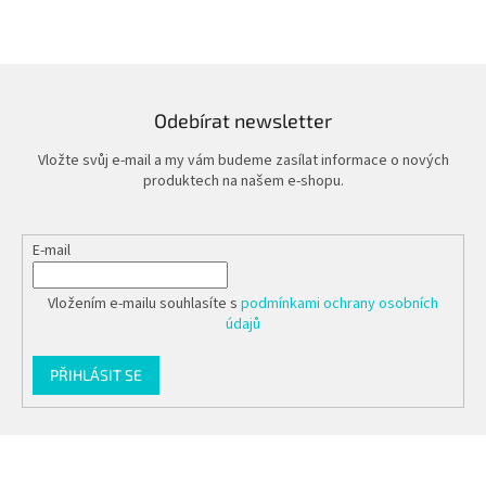
Odebírat newsletter
Vložte svůj e-mail a my vám budeme zasílat informace o nových
produktech na našem e-shopu.
E-mail
Vložením e-mailu souhlasíte s
podmínkami ochrany osobních
údajů
PŘIHLÁSIT SE
Z
á