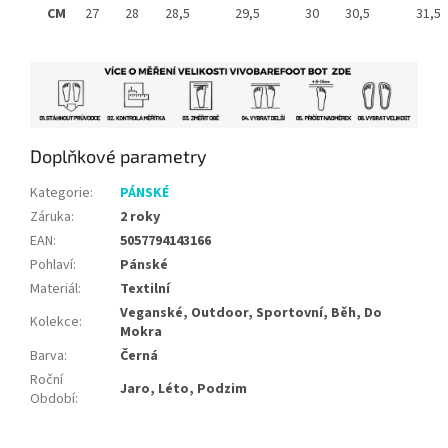
CM
27
28
28,5
29,5
30
30,5
31,5
Doplňkové parametry
Kategorie
:
PÁNSKÉ
Záruka
:
2 roky
EAN
:
5057794143166
Pohlaví
:
Pánské
Materiál
:
Textilní
Veganské, Outdoor, Sportovní, Běh, Do
Kolekce
:
Mokra
Barva
:
Černá
Roční
Jaro, Léto, Podzim
Období
: