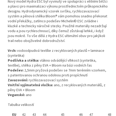
Nový model Hydra ESC byl vyvinutý ve spolupráci s elitními běžci
a plavci pro maximalizaci výkonu prostřednictvím průkopnického
designu. Hydrodynamický vzorek svršku, rychlozavazovací
systém a pěnová stélka Bloom® vám pomohou snadno překonat
vodní překážky, zatímco podešev Michelin© ESC zvládne i
kluzké a technicky náročné stezky. Použité materiály nezadržují
vodu a jsou rychleschnoucí, díky čemuž zůstávají lehké, i když
jsou mokré. To vše dělá z Hydra ESC ultimátní obuv pro jakýkoli
trail nebo obojživelné dobrodružství.
Vrch:
vodoodpudivá textílie z recyklovaných plastů + laminace
(syntetika)
Podšívka a stélka:
vlákno odvádějící vlhkost (syntetika,
textílie), stélka z pěny EVA + Bloom na bázi vodních řas
Podešev:
2,5mm pryžová podešev se 7mm terénním vzorkem,
s patentovanou ochranou odolnou proti propíchnutí
Zavazování:
rychlozavazovací systém
Vnitřní vyjímatelná vložka:
ano, z recyklovaných materiálů, z
pěny EVA + Bloom
Veganské:
ano
Tabulka velikostí
EU
42
43
44
45
46
47
48