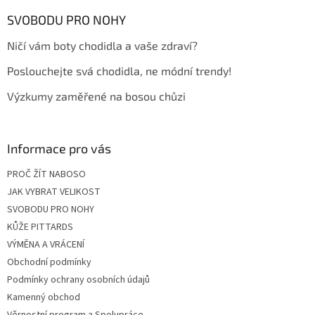
p
a
SVOBODU PRO NOHY
t
Ničí vám boty chodidla a vaše zdraví?
í
Poslouchejte svá chodidla, ne módní trendy!
Výzkumy zaměřené na bosou chůzi
Informace pro vás
PROČ ŽÍT NABOSO
JAK VYBRAT VELIKOST
SVOBODU PRO NOHY
KŮŽE PITTARDS
VÝMĚNA A VRÁCENÍ
Obchodní podmínky
Podmínky ochrany osobních údajů
Kamenný obchod
Věrnostní program a Spolupráce