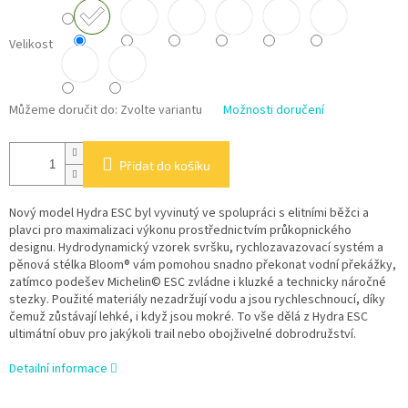
Velikost
Můžeme doručit do:
Zvolte variantu
Možnosti doručení
Přidat do košíku
Nový model Hydra ESC byl vyvinutý ve spolupráci s elitními běžci a
plavci pro maximalizaci výkonu prostřednictvím průkopnického
designu. Hydrodynamický vzorek svršku, rychlozavazovací systém a
pěnová stélka Bloom® vám pomohou snadno překonat vodní překážky,
zatímco podešev Michelin© ESC zvládne i kluzké a technicky náročné
stezky. Použité materiály nezadržují vodu a jsou rychleschnoucí, díky
čemuž zůstávají lehké, i když jsou mokré. To vše dělá z Hydra ESC
ultimátní obuv pro jakýkoli trail nebo obojživelné dobrodružství.
Detailní informace