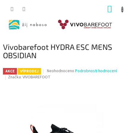
Přejít
NÁKUP
na
obsah
KOŠÍK
Vivobarefoot HYDRA ESC MENS
OBSIDIAN
Průměrné
Neohodnoceno
Podrobnosti hodnocení
AKCE
VÝPRODEJ
hodnocení
Značka:
VIVOBAREFOOT
produktu
je
0,0
z
5
hvězdiček.