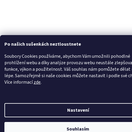
Po našich sušenkách neztloustnete
Soubory Cookies používáme, abychom Vám umožnili pohodlné
prohlížení webu a díky analýze provozu webu neustále zlepšova
funkce, výkon a použitelnost. Váš souhlas nám pomůžete dělat 
lépe. Samozřejmě si naše cookies můžete nastavit i podle své ch
Více informací
zde
.
Nastavení
Nechte se odměnit za váš nákup. Věrní zákazníci jsou pro nás to nejcennější, a pro
Souhlasím