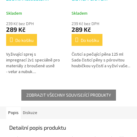
Vyživující sprej s
HOUBIČKOU 125 ml
impregnací
Skladem
Skladem
239 Kč bez DPH
239 Kč bez DPH
289 Kč
289 Kč
Do košíku
Do košíku
Vyživující sprej s
Čisticí a pečující pěna 125 ml
impregnací 2v1 speciálně pro
Sada čisticí pěny s pórovitou
materiály z broušené usně
houbičkou vyčistí a vyživí vaše...
- velur a nubuk....
ZOBRAZIT VŠECHNY SOUVISEJÍCÍ PRODUKTY
Popis
Diskuze
Detailní popis produktu