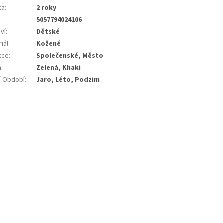
ka
:
2 roky
5057794024106
ví
:
Dětské
iál
:
Kožené
kce
:
Společenské, Město
a
:
Zelená, Khaki
í Období
:
Jaro, Léto, Podzim