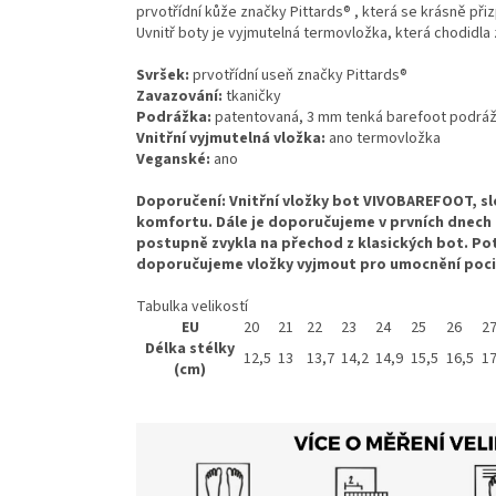
prvotřídní kůže značky Pittards® , která se krásně p
Uvnitř boty je vyjmutelná termovložka, která chodidla 
Svršek:
prvotřídní useň značky Pittards®
Zavazování:
tkaničky
Podrážka:
patentovaná, 3 mm tenká barefoot podrážka
Vnitřní vyjmutelná vložka:
ano termovložka
Veganské:
ano
Doporučení: Vnitřní vložky bot VIVOBAREFOOT, sl
komfortu. Dále je doporučujeme v prvních dnech 
postupně zvykla na přechod z klasických bot. Po
doporučujeme vložky vyjmout pro umocnění poci
Tabulka velikostí
EU
20
21
22
23
24
25
26
2
Délka stélky
12,5
13
13,7
14,2
14,9
15,5
16,5
17
(cm)