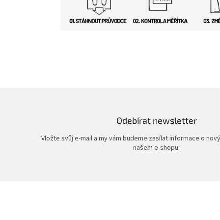
Odebírat newsletter
Vložte svůj e-mail a my vám budeme zasílat informace o nov
našem e-shopu.
Z
á
p
a