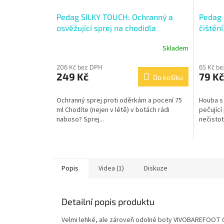
Pedag SILKY TOUCH: Ochranný a
Pedag 
osvěžující sprej na chodidla
čištěn
Skladem
206 Kč bez DPH
65 Kč b
249 Kč
79 Kč
Do košíku
Ochranný sprej proti oděrkám a pocení 75
Houba s
ml Chodíte (nejen v létě) v botách rádi
pečující
naboso? Sprej...
nečistoty
Popis
Videa (1)
Diskuze
Detailní popis produktu
Velmi lehké, ale zároveň odolné boty VIVOBAREFOOT Go