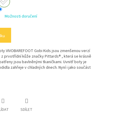
Možnosti doručení
íku
 boty VIVOBAREFOOT Gobi Kids jsou zmenšenou verzí
 z prvotřídní kůže značky Pittards® , která se krásně
třeny jsou bavlněnými tkaničkami. Uvnitř boty je
didla zahřeje v chladných dnech. Nyní i jako součást
LÍDAT
SDÍLET