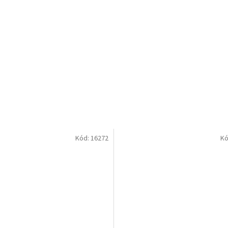
Kód:
16272
Kó