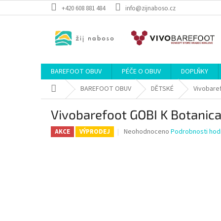
Přejít
+420 608 881 484
info@zijnaboso.cz
na
obsah
BAREFOOT OBUV
PÉČE O OBUV
DOPLŇKY
Domů
BAREFOOT OBUV
DĚTSKÉ
Vivobare
Vivobarefoot GOBI K Botanica
Průměrné
Neohodnoceno
Podrobnosti hod
AKCE
VÝPRODEJ
hodnocení
produktu
je
0,0
z
5
hvězdiček.