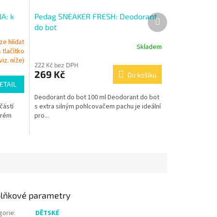
A: k
Pedag SNEAKER FRESH: Deodorant
Další
produkt
do bot
e hlídat
Skladem
 tlačítko
iz. níže)
222 Kč bez DPH
269 Kč
Do košíku
ETAIL
Deodorant do bot 100 ml Deodorant do bot
částí
s extra silným pohlcovačem pachu je ideální
krém
pro...
lňkové parametry
gorie
:
DĚTSKÉ