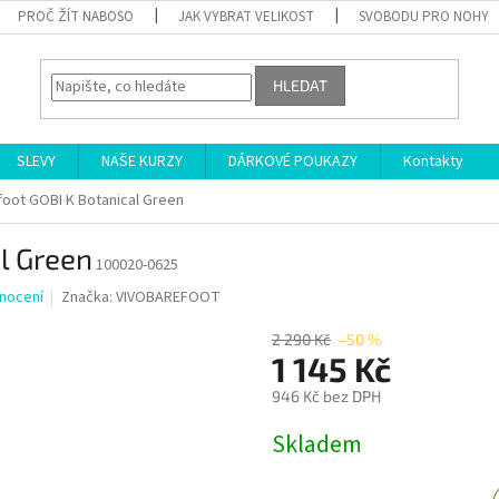
PROČ ŽÍT NABOSO
JAK VYBRAT VELIKOST
SVOBODU PRO NOHY
HLEDAT
SLEVY
NAŠE KURZY
DÁRKOVÉ POUKAZY
Kontakty
foot GOBI K Botanical Green
l Green
100020-0625
nocení
Značka:
VIVOBAREFOOT
2 290 Kč
–50 %
1 145 Kč
946 Kč bez DPH
Měrná
Skladem
cena: