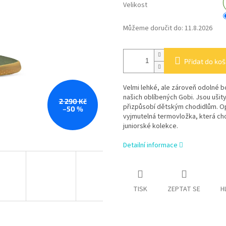
Velikost
Můžeme doručit do:
11.8.2026
Přidat do koš
Velmi lehké, ale zároveň odolné
našich oblíbených Gobi. Jsou ušity
2 290 Kč
přizpůsobí dětským chodidlům. Opa
–50 %
vyjmutelná termovložka, která cho
juniorské kolekce.
Detailní informace
TISK
ZEPTAT SE
H