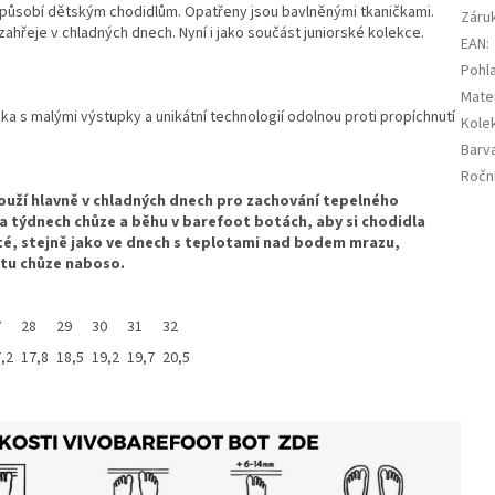
řizpůsobí dětským chodidlům. Opatřeny jsou bavlněnými tkaničkami.
Záru
zahřeje v chladných dnech. Nyní i jako součást juniorské kolekce.
EAN
:
Pohla
Mater
 s malými výstupky a unikátní technologií odolnou proti propíchnutí
Kole
Barv
Ročn
ouží hlavně v chladných dnech pro zachování tepelného
a týdnech chůze a běhu v barefoot botách, aby si chodidla
té, stejně jako ve dnech s teplotami nad bodem mrazu,
tu chůze naboso.
7
28
29
30
31
32
,2
17,8
18,5
19,2
19,7
20,5