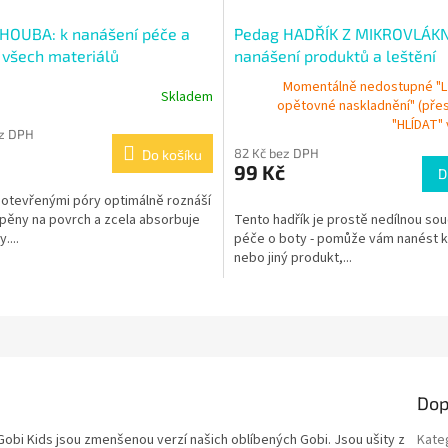
HOUBA: k nanášení péče a
Pedag HADŘÍK Z MIKROVLÁKN
í všech materiálů
nanášení produktů a leštění
Momentálně nedostupné "Lz
Skladem
opětovné naskladnění" (přes
"HLÍDAT" v
ez DPH
82 Kč bez DPH
Do košíku
99 Kč
D
 otevřenými póry optimálně roznáší
 pěny na povrch a zcela absorbuje
Tento hadřík je prostě nedílnou sou
....
péče o boty - pomůže vám nanést 
nebo jiný produkt,...
Dop
bi Kids jsou zmenšenou verzí našich oblíbených Gobi. Jsou ušity z
Kate